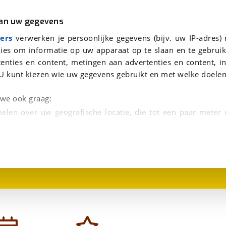
r
Kampeer
van uw gegevens
aag te beantwoorden.
viaBOVAG.nl verwerkt je persoonsgegevens om je aanvraag zo goed mogelijk bij de aanbieder te brengen. Lees hi
ers
verwerken je persoonlijke gegevens (bijv. uw IP-adres)
ies om informatie op uw apparaat op te slaan en te gebruik
enties en content, metingen aan advertenties en content, in
U kunt kiezen wie uw gegevens gebruikt en met welke doelen
n we ook graag:
elen over uw geografische locatie, die tot een paar meter
1
/
7
entificeren door het actief te scannen op specifieke
 persoonlijke gegevens worden verwerkt en stel uw voo
unt uw toestemming op elk moment wijzigen of in
kbare technieken zorgen we voor een betere en meer persoon
en ervoor dat de website goed werkt. Ook gebruiken we anal