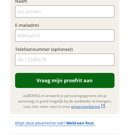
je op om jouw
. Lees hier meer over in onze
Naam
erstuur mijn vraag
privacyverklaring
inruilwaarde te
.
Foto's
bepalen.
viaBOVAG.nl verwerkt je
Klik hi
nsgegevens om je aanvraag zo
E-mailadres
te upl
 mogelijk bij de aanbieder te
(option
n. Lees hier meer over in onze
JPG, PN
privacyverklaring
.
foto's)
Telefoonnummer (optioneel)
Jouw contac
Naam
Vraag mijn proefrit aan
E-mailadres
viaBOVAG.nl verwerkt je persoonsgegevens om je
aanvraag zo goed mogelijk bij de aanbieder te brengen.
Lees hier meer over in onze
privacyverklaring
.
Telefoonnum
Klopt deze advertentie niet?
Meld een fout.
(optioneel)