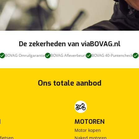
De zekerheden van viaBOVAG.nl
BOVAG Omruilgarantie
BOVAG Afleverbeurt
BOVAG 40-Puntencheck
Ons totale aanbod
N
MOTOREN
Motor kopen
fietsen
Naked motoren