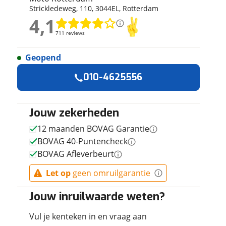
Strickledeweg
,
110
,
3044EL
,
Rotterdam
ruiken daarvoor
4,1
eme basis. Meer
4,1
lleen functionele
711 reviews
711 reviews
passen via de
Geopend
Geen reviews gevonden
010-4625556
Jouw zekerheden
12 maanden BOVAG Garantie
BOVAG 40-Puntencheck
BOVAG Afleverbeurt
Let op
geen omruilgarantie
Jouw inruilwaarde weten?
Vul je kenteken in en vraag aan