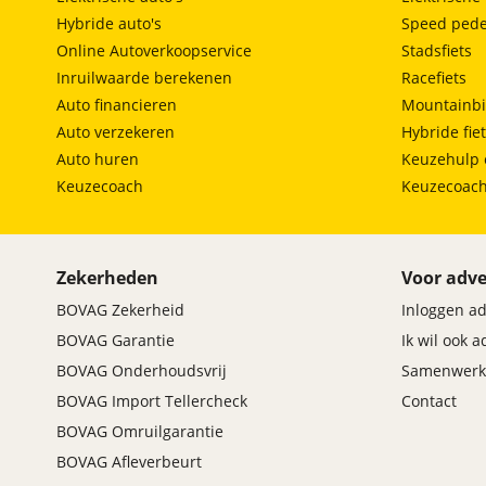
Hybride auto's
Speed pede
Online Autoverkoopservice
Stadsfiets
Inruilwaarde berekenen
Racefiets
Auto financieren
Mountainbi
Auto verzekeren
Hybride fie
Auto huren
Keuzehulp 
Keuzecoach
Keuzecoac
Zekerheden
Voor adve
BOVAG Zekerheid
Inloggen a
BOVAG Garantie
Ik wil ook 
BOVAG Onderhoudsvrij
Samenwerk
BOVAG Import Tellercheck
Contact
BOVAG Omruilgarantie
BOVAG Afleverbeurt