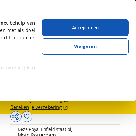
Over viaBOVAG.nl
er meer over in onze
 met behulp van
Accepteren
en met als doel
zicht in publiek
.
Weigeren
 nauwkeurig kan
9.099,-
 eigenschappen
rkeuren in het
Bereken je financiering
trekken in de
Bereken je verzekering
lijke ervaring.
Deze Royal Enfield staat bij:
ytische cookies
Moto Rotterdam