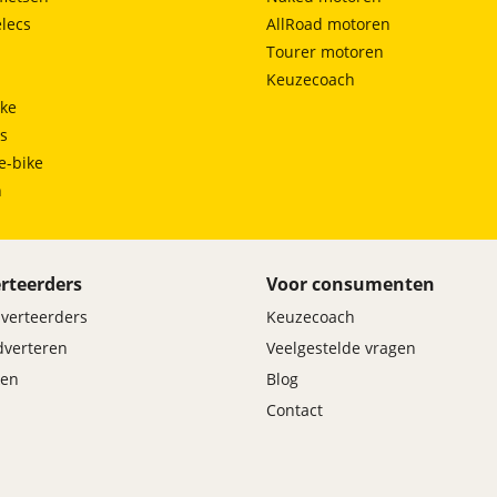
lecs
AllRoad motoren
Tourer motoren
Keuzecoach
ke
ts
e-bike
h
rteerders
Voor consumenten
dverteerders
Keuzecoach
adverteren
Veelgestelde vragen
en
Blog
Contact