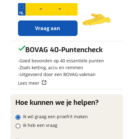
 contactgegevens
w vraag
Vraag aan
adres
BOVAG 40-Puntencheck
Ontvang
Jouw motor
gratis jouw
Kenteken
m
Goed bevonden op 40 essentiële punten
inruilwaarde
!
onnummer (optioneel)
Zoals ketting, accu en remmen
Uitgevoerd door een BOVAG-vakman
Jouw
inruilwaarde
Lees meer
ladres
Schatting kilo
wordt bepaald in
combinatie met
deze motor:
raag mijn proefrit
Hoe kunnen we je helpen?
Royal-Enfield
aan
oonnummer (optioneel)
Eventuele bij
CLASSIC 650
Ik wil graag een proefrit maken
(optioneel)
viaBOVAG.nl verwerkt je
Ik heb een vraag
Moto Rotterdam
nsgegevens om je aanvraag zo
neemt snel contact met
mogelijk bij de aanbieder te