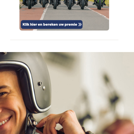
bevinding
veilig en
door
vertrouwd