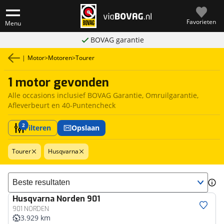
Favorieten
Menu
BOVAG garantie
|
Motor
>
Motoren
>
Tourer
1 motor gevonden
Alle occasions inclusief BOVAG Garantie, Omruilgarantie,
Afleverbeurt en 40-Puntencheck
2
Filteren
Opslaan
Tourer
Husqvarna
Sorteer resultaten
Husqvarna
Norden 901
901 NORDEN
3.929 km