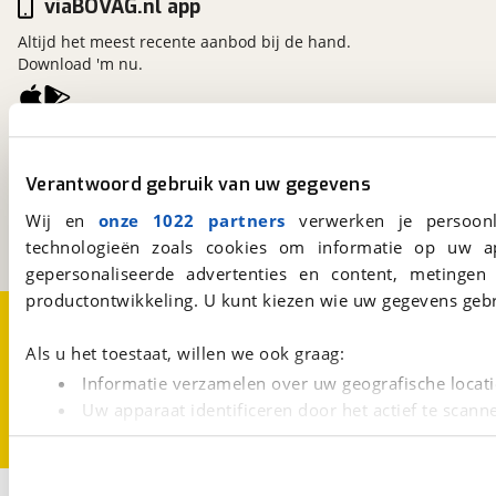
viaBOVAG.nl app
Altijd het meest recente aanbod bij de hand.
Download 'm nu.
viaBOVAG.nl
Kosterijland
15
Verantwoord gebruik van uw gegevens
3981 AJ
Bunnik
Wij en
onze 1022 partners
verwerken je persoonl
Een initiatief van
BOVAG
technologieën zoals cookies om informatie op uw a
gepersonaliseerde advertenties en content, metingen
productontwikkeling. U kunt kiezen wie uw gegevens gebr
Over viaBOVAG.nl
Disclaimer- en Privacyverklaring
Cookievoorkeuren
Vacatures
Als u het toestaat, willen we ook graag:
Informatie verzamelen over uw geografische locati
Uw apparaat identificeren door het actief te scann
Lees meer over hoe uw persoonlijke gegevens worden ve
U kunt uw toestemming op elk moment wijzigen of intrekk