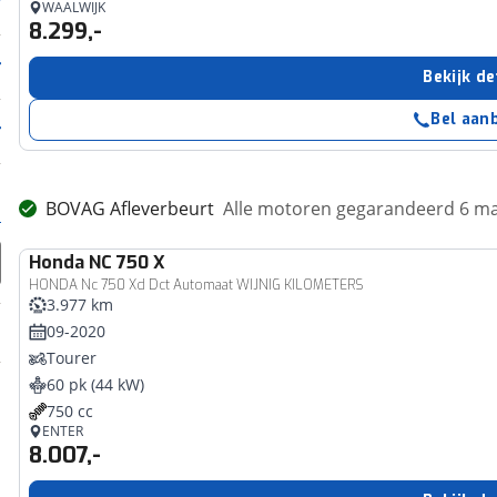
WAALWIJK
8.299,-
Bekijk de
Bel aan
BOVAG Afleverbeurt
Alle motoren gegarandeerd 6 m
Honda
NC 750 X
HONDA Nc 750 Xd Dct Automaat WIJNIG KILOMETERS
3.977 km
09-2020
Tourer
60 pk (44 kW)
750 cc
ENTER
8.007,-