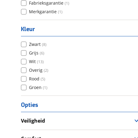
Fabrieksgarantie
(
1
)
Merkgarantie
(
1
)
Kleur
Zwart
(
8
)
Grijs
(
6
)
Wit
(
13
)
Overig
(
2
)
Rood
(
5
)
Groen
(
1
)
Opties
Veiligheid
Anti Blokkeer Systeem (ABS)
LED verlichting