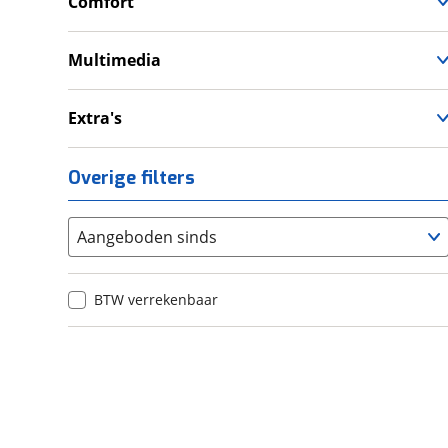
Comfort
Tractie Controle Systeem (TCS)
Cruise Control
Valbeugel
Handkappen
Multimedia
Handvatverwarming
Navigatie
USB aansluiting
Extra's
Alarmsysteem
Topkoffer
Overige filters
Zijkoffer
Aangeboden sinds
BTW verrekenbaar