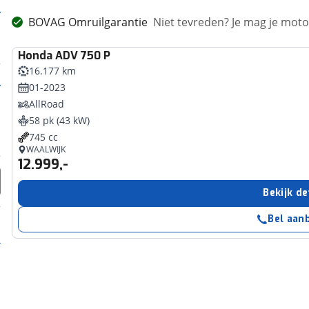
BOVAG Omruilgarantie
Niet tevreden? Je mag je mot
Honda
ADV 750 P
16.177 km
01-2023
AllRoad
58 pk (43 kW)
745 cc
WAALWIJK
12.999,-
Bekijk de
Bel aan