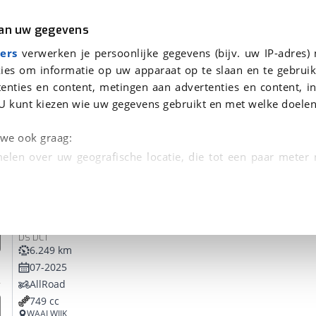
r
Kampeer
van uw gegevens
ers
verwerken je persoonlijke gegevens (bijv. uw IP-adres)
ies om informatie op uw apparaat op te slaan en te gebruik
enties en content, metingen aan advertenties en content, in
vonden
U kunt kiezen wie uw gegevens gebruikt en met welke doelen
tie, Afleverbeurt en 40-
n we ook graag:
elen over uw geografische locatie, die tot een paar meter
entificeren door het actief te scannen op specifieke
Honda
NC 750 X
 persoonlijke gegevens worden verwerkt en stel uw voo
DS DCT
unt uw toestemming op elk moment wijzigen of in
6.249 km
07-2025
AllRoad
kbare technieken zorgen we voor een betere en meer persoon
749 cc
en ervoor dat de website goed werkt. Ook gebruiken we anal
WAALWIJK