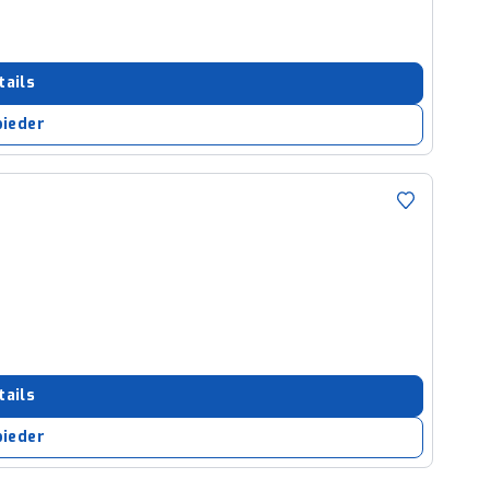
tails
bieder
tails
bieder