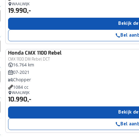
WAALWIJK
19.990,-
Bekijk de
Bel aan
Honda
CMX 1100 Rebel
CMX 1100 DM Rebel DCT
16.764 km
07-2021
Chopper
1084 cc
WAALWIJK
10.990,-
Bekijk de
Bel aan