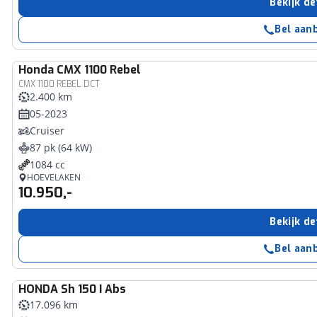
Bekijk de
Bel aan
Honda
CMX 1100 Rebel
CMX 1100 REBEL DCT
2.400 km
05-2023
Cruiser
87 pk (64 kW)
1084 cc
HOEVELAKEN
10.950,-
Bekijk de
Bel aan
HONDA
Sh 150 I Abs
17.096 km