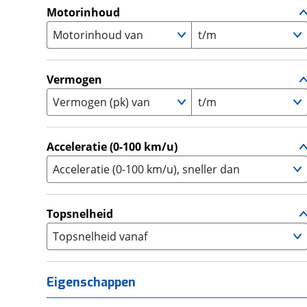
A1
(
0
)
Motorinhoud
Supersport
(
0
)
A2
(
8
)
Motorinhoud van
Tourer
t/m
(
5
)
Touring Enduro
(
0
)
Trial
(
0
)
Vermogen
Trike
(
0
)
Vermogen (pk) van
t/m
Zijspan
(
0
)
Acceleratie (0-100 km/u)
Acceleratie (0-100 km/u), sneller dan
Topsnelheid
Topsnelheid vanaf
Eigenschappen