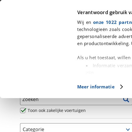
Auto
Fiets
Moto
Verantwoord gebruik 
Wij en
onze 1022 partn
<
Terug
|
Home
>
Motor
>
Motoren
technologieën zoals cook
gepersonaliseerde advert
We hebben 36 motoren voor je ge
en productontwikkeling. 
Alle occasions inclusief BOVAG Garantie, Omruilgaran
Als u het toestaat, wille
Puntencheck
Informatie verzam
zijn
Uw apparaat id
Basisgegevens
Meer informatie
(fingerprinting)
Lees meer over hoe uw
Zoeken
detailgedeelte
in. U k
Cookieverklaring.
Toon ook zakelijke voertuigen
Met cookies en vergelij
Categorie
Functionele cookies zorg