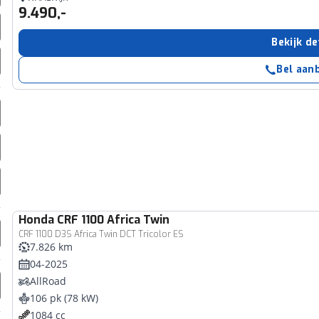
9.490,-
erbeteren. We tonen je graag relevante advertenties en geb
ag op en buiten onze website volgt – uiteraard op anoni
Bekijk de
laimer en privacyverklaring
. Als je weigert, plaatsen we a
che cookies. Je voorkeuren kun je later altijd aan
Bel aan
Honda
CRF 1100 Africa Twin
CRF 1100 D3S Africa Twin DCT Tricolor ES
7.826 km
04-2025
AllRoad
106 pk (78 kW)
1084 cc