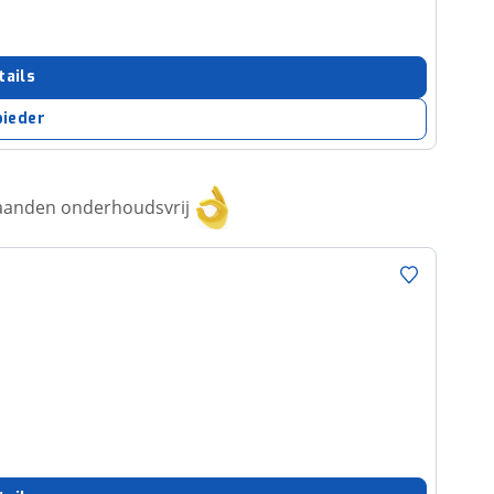
tails
bieder
aanden onderhoudsvrij