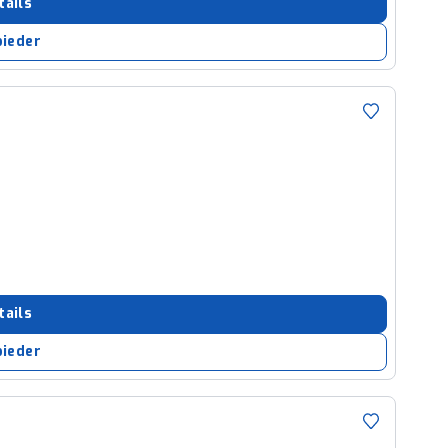
tails
bieder
tails
bieder