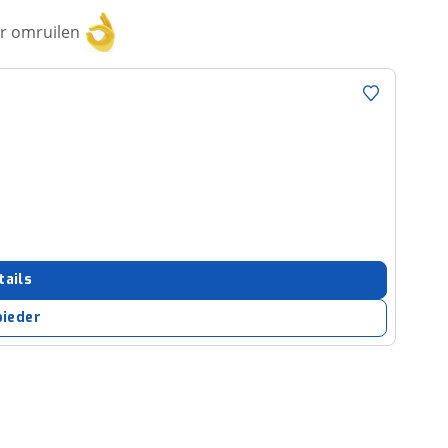
or omruilen
tails
bieder