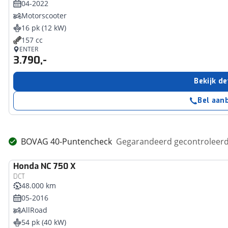
04-2022
Motorscooter
16 pk (12 kW)
157 cc
ENTER
3.790,-
Bekijk de
Bel aan
BOVAG 40-Puntencheck
Gegarandeerd gecontroleerd 
Honda
NC 750 X
DCT
48.000 km
05-2016
AllRoad
54 pk (40 kW)