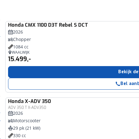
Honda
CMX 1100 D3T Rebel S DCT
2026
Chopper
1084 cc
WAALWIJK
15.499,-
Bekijk de
Bel aan
Honda
X-ADV 350
ADV 350 T X-ADV350
2026
Motorscooter
29 pk (21 kW)
330 cc