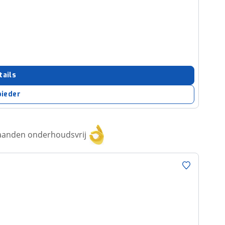
tails
bieder
aanden onderhoudsvrij