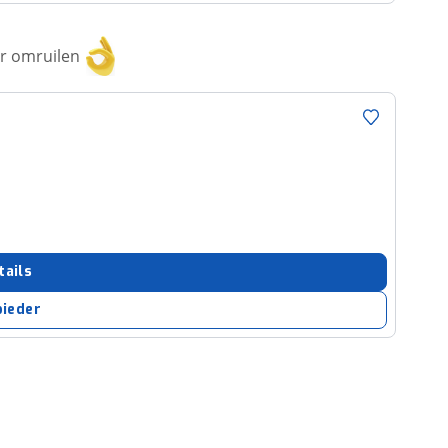
or omruilen
tails
bieder