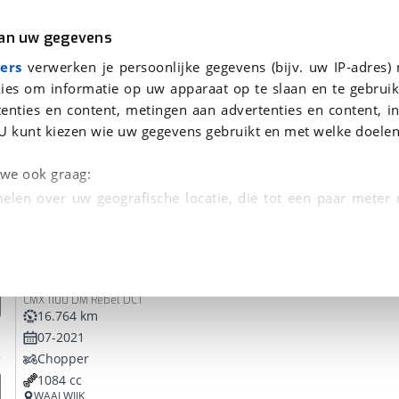
r
Kampeer
van uw gegevens
ers
verwerken je persoonlijke gegevens (bijv. uw IP-adres)
ies om informatie op uw apparaat op te slaan en te gebruik
enties en content, metingen aan advertenties en content, in
onden
U kunt kiezen wie uw gegevens gebruikt en met welke doelen
tie, Afleverbeurt en 40-
n we ook graag:
elen over uw geografische locatie, die tot een paar meter
entificeren door het actief te scannen op specifieke
Honda
CMX 1100 Rebel
 persoonlijke gegevens worden verwerkt en stel uw voo
CMX 1100 DM Rebel DCT
unt uw toestemming op elk moment wijzigen of in
16.764 km
07-2021
Chopper
kbare technieken zorgen we voor een betere en meer persoon
1084 cc
en ervoor dat de website goed werkt. Ook gebruiken we anal
WAALWIJK