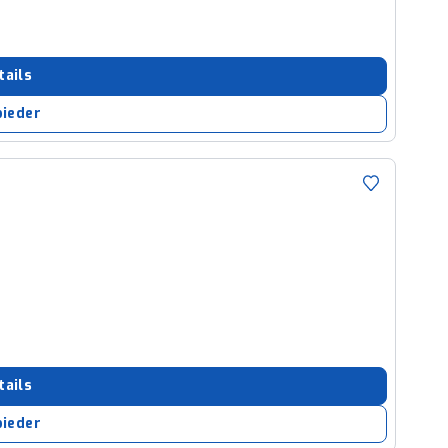
tails
bieder
tails
bieder