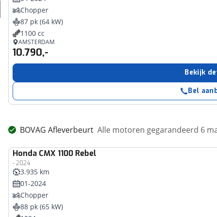
Chopper
87 pk (64 kW)
1100 cc
AMSTERDAM
10.790,-
Bekijk de
Bel aan
BOVAG Afleverbeurt
Alle motoren gegarandeerd 6 m
Honda
CMX 1100 Rebel
- 2024
3.935 km
01-2024
Chopper
88 pk (65 kW)