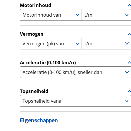
A1
(
0
)
Motorinhoud
Supersport
(
0
)
A2
(
0
)
Motorinhoud van
Tourer
t/m
(
0
)
Touring Enduro
(
0
)
Trial
(
0
)
Vermogen
Trike
(
0
)
Vermogen (pk) van
t/m
Zijspan
(
0
)
Acceleratie (0-100 km/u)
Acceleratie (0-100 km/u), sneller dan
Topsnelheid
Topsnelheid vanaf
Eigenschappen