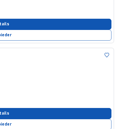
tails
bieder
tails
bieder