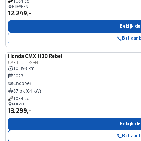
1084 cc
NIJEVEEN
12.249,-
Bekijk de
Bel aan
Honda
CMX 1100 Rebel
CMX 1100 T REBEL
10.398 km
2023
Chopper
87 pk (64 kW)
1084 cc
ROGAT
13.299,-
Bekijk de
Bel aan