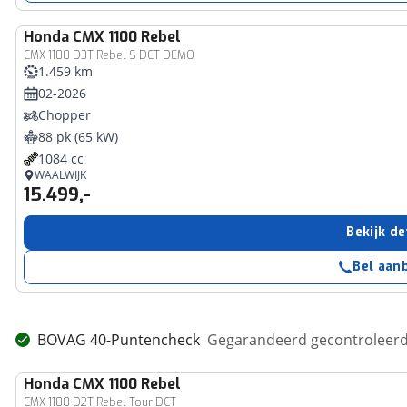
Honda
CMX 1100 Rebel
CMX 1100 D3T Rebel S DCT DEMO
1.459 km
02-2026
Chopper
88 pk (65 kW)
1084 cc
WAALWIJK
15.499,-
Bekijk de
Bel aan
BOVAG 40-Puntencheck
Gegarandeerd gecontroleerd 
Honda
CMX 1100 Rebel
CMX 1100 D2T Rebel Tour DCT