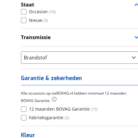
Staat
Occasion
(
10
)
Nieuw
(
5
)
Transmissie
Handgeschakeld
(
11
)
Automatisch
(
4
)
Brandstof
Garantie & zekerheden
Alle occasions op viaBOVAG.nl hebben minimaal 12 maanden
BOVAG Garantie.
12 maanden BOVAG Garantie
(
15
)
Fabrieksgarantie
(
2
)
Kleur