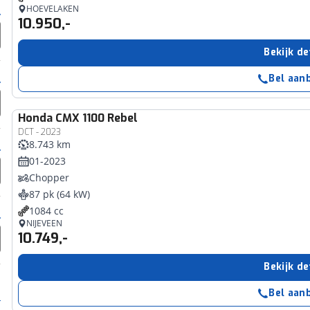
HOEVELAKEN
10.950,-
Bekijk de
Bel aan
Honda
CMX 1100 Rebel
DCT - 2023
8.743 km
01-2023
Chopper
87 pk (64 kW)
1084 cc
NIJEVEEN
10.749,-
Bekijk de
Bel aan