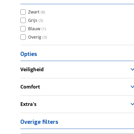
Zwart
(
8
)
Grijs
(
3
)
Blauw
(
1
)
Overig
(
3
)
Opties
Veiligheid
Anti Blokkeer Systeem (ABS)
LED verlichting
Comfort
Tractie Controle Systeem (TCS)
Cruise Control
Handvatverwarming
Extra's
Zijkoffer
Overige filters