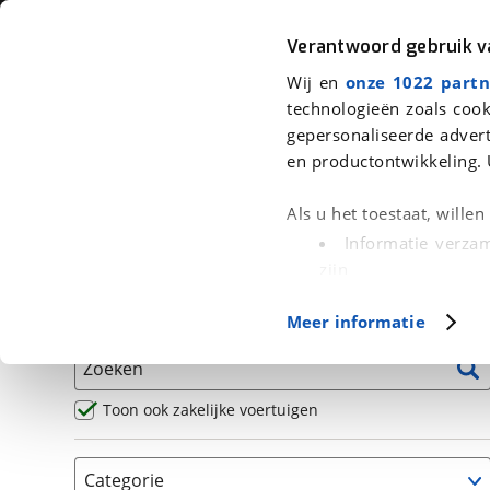
Auto
Fiets
Moto
Verantwoord gebruik 
Wij en
onze 1022 partn
<
Terug
|
Home
>
Motor
>
Motoren
technologieën zoals cook
gepersonaliseerde advert
We hebben 15 motoren voor je gev
en productontwikkeling. 
Alle occasions inclusief BOVAG Garantie, Omruilgaran
Als u het toestaat, wille
Puntencheck
Informatie verzam
zijn
Uw apparaat id
Basisgegevens
Meer informatie
(fingerprinting)
Lees meer over hoe uw
Zoeken
detailgedeelte
in. U k
Cookieverklaring.
Toon ook zakelijke voertuigen
Met cookies en vergelij
Categorie
Functionele cookies zorg