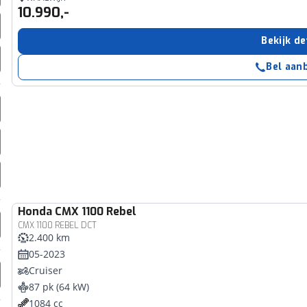
10.990,-
erbeteren. We tonen je graag relevante advertenties en geb
ag op en buiten onze website volgt – uiteraard op anoni
Bekijk de
laimer en privacyverklaring
. Als je weigert, plaatsen we a
che cookies. Je voorkeuren kun je later altijd aan
Bel aan
Honda
CMX 1100 Rebel
CMX 1100 REBEL DCT
2.400 km
05-2023
Cruiser
87 pk (64 kW)
1084 cc