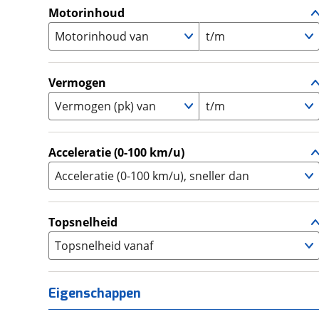
A1
(
0
)
Motorinhoud
Supersport
(
0
)
A2
(
0
)
Motorinhoud van
Tourer
t/m
(
5
)
Touring Enduro
(
0
)
Trial
(
0
)
Vermogen
Trike
(
0
)
Vermogen (pk) van
t/m
Zijspan
(
0
)
Acceleratie (0-100 km/u)
Acceleratie (0-100 km/u), sneller dan
Topsnelheid
Topsnelheid vanaf
Eigenschappen