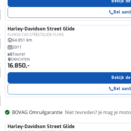
Bekijk de
Bel aan
Harley-Davidson
Street Glide
FLHXSE CVO STREETGLIDE FLHXS
64.851 km
2011
Tourer
DRACHTEN
16.850,-
Bekijk de
Bel aan
BOVAG Omruilgarantie
Niet tevreden? Je mag je mot
Harley-Davidson
Street Glide