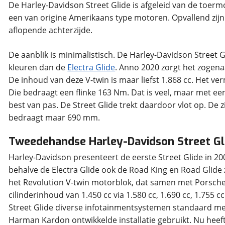
De Harley-Davidson Street Glide is afgeleid van de toerm
een van origine Amerikaans type motoren. Opvallend zijn 
De aanblik is minimalistisch. De Harley-Davidson Street
kleuren dan de
Electra Glide
. Anno 2020 zorgt het zogen
De inhoud van deze V-twin is maar liefst 1.868 cc. Het ve
Die bedraagt een flinke 163 Nm. Dat is veel, maar met ee
best van pas. De Street Glide trekt daardoor vlot op. De z
Tweedehandse Harley-Davidson Street Gli
Harley-Davidson presenteert de eerste Street Glide in 200
behalve de Electra Glide ook de Road King en Road Glide z
het Revolution V-twin motorblok, dat samen met Porsche is
cilinderinhoud van 1.450 cc via 1.580 cc, 1.690 cc, 1.755 c
Street Glide diverse infotainmentsystemen standaard me
Harman Kardon ontwikkelde installatie gebruikt. Nu he