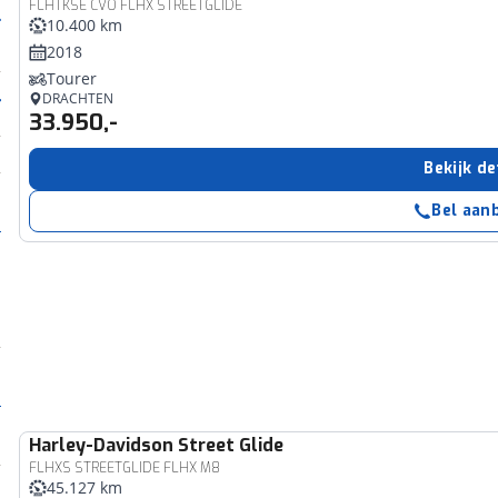
FLHTKSE CVO FLHX STREETGLIDE
10.400 km
2018
Tourer
DRACHTEN
33.950,-
Bekijk de
Bel aan
Harley-Davidson
Street Glide
FLHXS STREETGLIDE FLHX M8
45.127 km