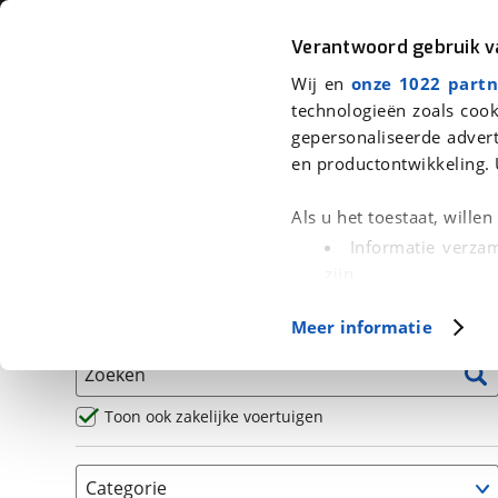
Auto
Fiets
Moto
Verantwoord gebruik 
Wij en
onze 1022 partn
<
Terug
|
Home
>
Motor
>
Motoren
technologieën zoals cook
gepersonaliseerde advert
We hebben 5 motoren voor je gev
en productontwikkeling. 
Alle occasions inclusief BOVAG Garantie, Omruilgaran
Als u het toestaat, wille
Puntencheck
Informatie verzam
zijn
Uw apparaat id
Basisgegevens
Meer informatie
(fingerprinting)
Lees meer over hoe uw
Zoeken
detailgedeelte
in. U k
Cookieverklaring.
Toon ook zakelijke voertuigen
Met cookies en vergelij
Categorie
Functionele cookies zorg