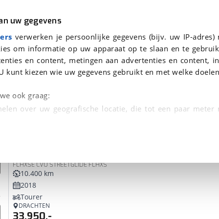
r
Kampeer
van uw gegevens
ers
verwerken je persoonlijke gegevens (bijv. uw IP-adres)
ies om informatie op uw apparaat op te slaan en te gebruik
enties en content, metingen aan advertenties en content, in
onden
U kunt kiezen wie uw gegevens gebruikt en met welke doelen
tie, Afleverbeurt en 40-
n we ook graag:
elen over uw geografische locatie, die tot een paar meter
entificeren door het actief te scannen op specifieke
Harley-Davidson
Street Glide
 persoonlijke gegevens worden verwerkt en stel uw voo
FLHXSE CVO STREETGLIDE FLHXS
unt uw toestemming op elk moment wijzigen of in
10.400 km
2018
Tourer
kbare technieken zorgen we voor een betere en meer persoon
DRACHTEN
33.950,-
en ervoor dat de website goed werkt. Ook gebruiken we anal