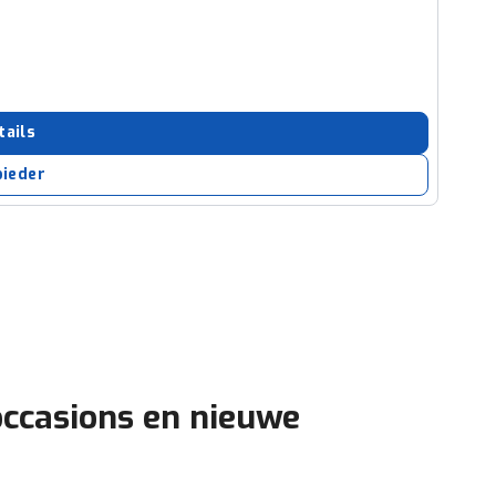
tails
bieder
occasions en nieuwe