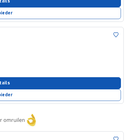
tails
bieder
tails
bieder
or omruilen