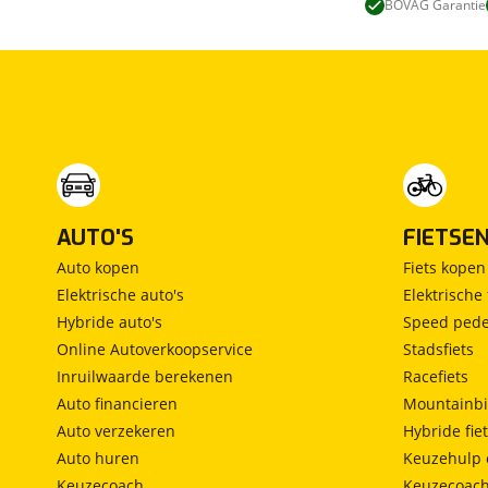
BOVAG Garantie
AUTO'S
FIETSE
Auto kopen
Fiets kopen
Elektrische auto's
Elektrische 
Hybride auto's
Speed pede
Online Autoverkoopservice
Stadsfiets
Inruilwaarde berekenen
Racefiets
Auto financieren
Mountainbi
Auto verzekeren
Hybride fie
Auto huren
Keuzehulp 
Keuzecoach
Keuzecoac