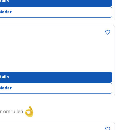
tails
bieder
tails
bieder
or omruilen