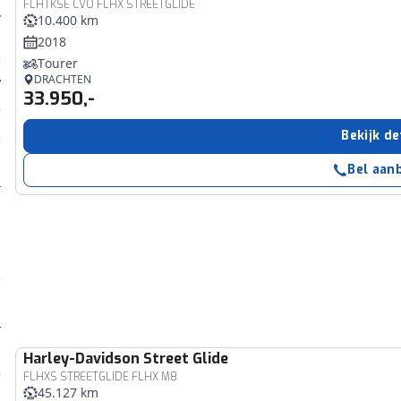
FLHTKSE CVO FLHX STREETGLIDE
10.400 km
2018
Tourer
DRACHTEN
33.950,-
Bekijk de
Bel aan
Harley-Davidson
Street Glide
FLHXS STREETGLIDE FLHX M8
45.127 km