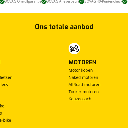
BOVAG Omruilgarantie
BOVAG Afleverbeurt
BOVAG 40-Puntencheck
Ons totale aanbod
N
MOTOREN
Motor kopen
fietsen
Naked motoren
lecs
AllRoad motoren
Tourer motoren
Keuzecoach
ke
ts
e-bike
h