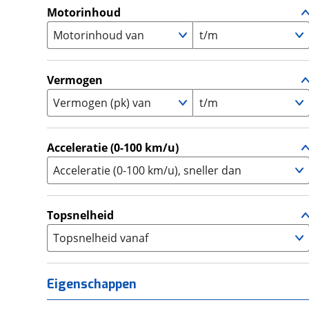
A1
(
0
)
Motorinhoud
Supersport
(
0
)
A2
(
0
)
Motorinhoud van
Tourer
t/m
(
5
)
Touring Enduro
(
0
)
Trial
(
0
)
Vermogen
Trike
(
0
)
Vermogen (pk) van
t/m
Zijspan
(
0
)
Acceleratie (0-100 km/u)
Acceleratie (0-100 km/u), sneller dan
Topsnelheid
Topsnelheid vanaf
Eigenschappen