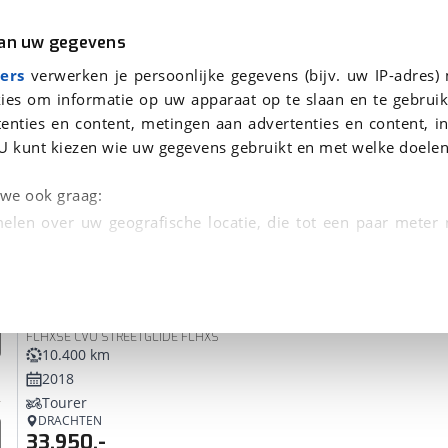
r
Kampeer
van uw gegevens
ers
verwerken je persoonlijke gegevens (bijv. uw IP-adres)
ies om informatie op uw apparaat op te slaan en te gebruik
enties en content, metingen aan advertenties en content, in
onden
U kunt kiezen wie uw gegevens gebruikt en met welke doelen
tie, Afleverbeurt en 40-
n we ook graag:
elen over uw geografische locatie, die tot een paar meter
entificeren door het actief te scannen op specifieke
Harley-Davidson
Street Glide
 persoonlijke gegevens worden verwerkt en stel uw voo
FLHXSE CVO STREETGLIDE FLHXS
unt uw toestemming op elk moment wijzigen of in
10.400 km
2018
Tourer
kbare technieken zorgen we voor een betere en meer persoon
DRACHTEN
33.950,-
en ervoor dat de website goed werkt. Ook gebruiken we anal