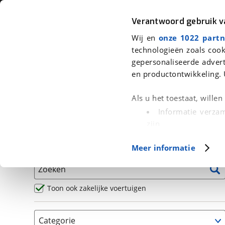
Auto
Fiets
Moto
Verantwoord gebruik 
Wij en
onze 1022 partn
<
Terug
|
Home
>
Motor
>
Motoren
technologieën zoals cook
gepersonaliseerde advert
We hebben 5 motoren voor je gev
en productontwikkeling. 
Alle occasions inclusief BOVAG Garantie, Omruilgaran
Als u het toestaat, wille
Puntencheck
Informatie verzam
zijn
Uw apparaat id
Basisgegevens
Meer informatie
(fingerprinting)
Lees meer over hoe uw
Zoeken
detailgedeelte
in. U k
Cookieverklaring.
Toon ook zakelijke voertuigen
Met cookies en vergelij
Categorie
Functionele cookies zorg