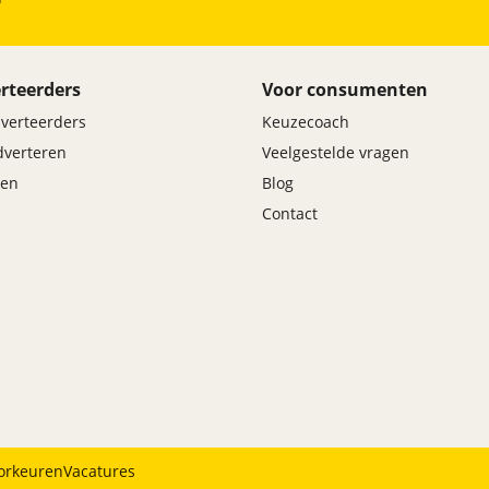
rteerders
Voor consumenten
dverteerders
Keuzecoach
adverteren
Veelgestelde vragen
en
Blog
Contact
orkeuren
Vacatures