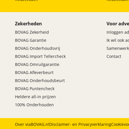
Zekerheden
Voor adve
BOVAG Zekerheid
Inloggen a
BOVAG Garantie
Ik wil ook 
BOVAG Onderhoudsvrij
Samenwerk
BOVAG Import Tellercheck
Contact
BOVAG Omruilgarantie
BOVAG Afleverbeurt
BOVAG Onderhoudsbeurt
BOVAG Puntencheck
Heldere all-in prijzen
100% Onderhouden
Over viaBOVAG.nl
Disclaimer- en Privacyverklaring
Cookievo