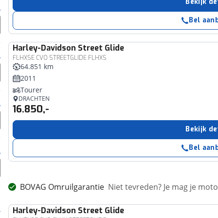
Bekijk de
Bel aan
Harley-Davidson
Street Glide
FLHXSE CVO STREETGLIDE FLHXS
64.851 km
2011
Tourer
DRACHTEN
16.850,-
Bekijk de
Bel aan
BOVAG Omruilgarantie
Niet tevreden? Je mag je mot
Harley-Davidson
Street Glide