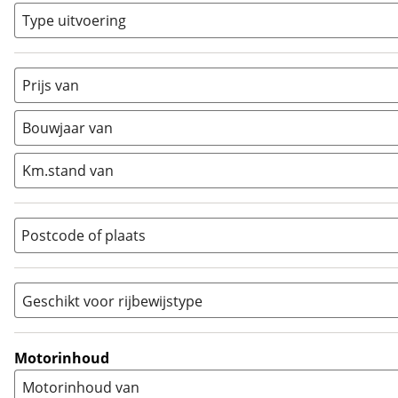
Classic
(
0
)
Type uitvoering
Crosser
(
0
)
Cruiser
(
0
)
Prijs van
Enduro
(
0
)
Minibike
(
0
)
Bouwjaar van
Motorscooter
(
0
)
Naked
(
2
)
Km.stand van
Overig
(
0
)
Quad
(
0
)
Postcode of plaats
Racer
(
0
)
Rally
(
0
)
Sport
(
0
)
Geschikt voor rijbewijstype
Sport Touring
(
0
)
A
(
1
)
Supermotard
(
0
)
A1
(
0
)
Motorinhoud
Supersport
(
0
)
A2
(
2
)
Motorinhoud van
Tourer
(
1
)