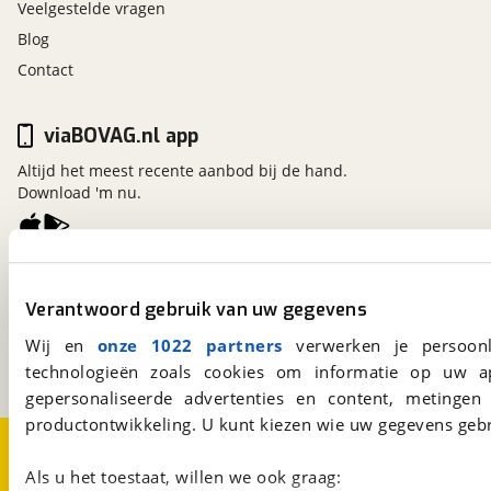
Veelgestelde vragen
Blog
Contact
viaBOVAG.nl app
Altijd het meest recente aanbod bij de hand.
Download 'm nu.
viaBOVAG.nl
Verantwoord gebruik van uw gegevens
Kosterijland
15
3981 AJ
Bunnik
Wij en
onze 1022 partners
verwerken je persoonl
Een initiatief van
BOVAG
technologieën zoals cookies om informatie op uw a
gepersonaliseerde advertenties en content, metingen
productontwikkeling. U kunt kiezen wie uw gegevens gebr
Over viaBOVAG.nl
Disclaimer- en Privacyverklaring
Cookievoorkeuren
Vacatures
Als u het toestaat, willen we ook graag: