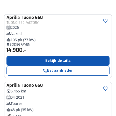
Aprilia
Tuono 660
TUONO 660 FACTORY
2026
Naked
105 pk (77 kW)
BODEGRAVEN
14.900,-
Bekijk details
Bel aanbieder
Aprilia
Tuono 660
6.465 km
04-2021
Tourer
48 pk (35 kW)
659 cc