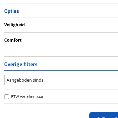
Opties
Veiligheid
Anti Blokkeer Systeem (ABS)
LED verlichting
Comfort
Tractie Controle Systeem (TCS)
Cruise Control
Overige filters
Aangeboden sinds
BTW verrekenbaar