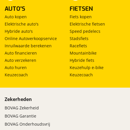
AUTO'S
FIETSEN
Auto kopen
Fiets kopen
Elektrische auto's
Elektrische fietsen
Hybride auto's
Speed pedelecs
Online Autoverkoopservice
Stadsfiets
Inruilwaarde berekenen
Racefiets
Auto financieren
Mountainbike
Auto verzekeren
Hybride fiets
Auto huren
Keuzehulp e-bike
Keuzecoach
Keuzecoach
Zekerheden
BOVAG Zekerheid
BOVAG Garantie
BOVAG Onderhoudsvrij