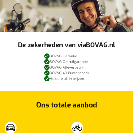
De zekerheden van viaBOVAG.nl
BOVAG Garantie
BOVAG Omruilgarantie
BOVAG Afleverbeurt
BOVAG 40-Puntencheck
Heldere all-in prijzen
Ons totale aanbod