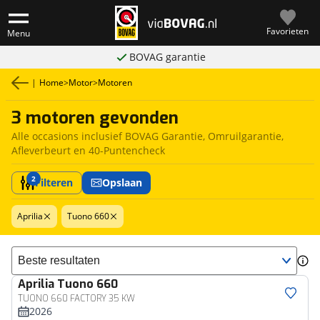
Favorieten
Menu
BOVAG garantie
|
Home
>
Motor
>
Motoren
3 motoren gevonden
Alle occasions inclusief BOVAG Garantie, Omruilgarantie,
Afleverbeurt en 40-Puntencheck
2
Filteren
Opslaan
Aprilia
Tuono 660
Sorteer resultaten
Aprilia
Tuono 660
TUONO 660 FACTORY 35 KW
2026