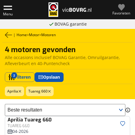
Favorieten
Menu
BOVAG garantie
|
Home
>
Motor
>
Motoren
4 motoren gevonden
Alle occasions inclusief BOVAG Garantie, Omruilgarantie,
Afleverbeurt en 40-Puntencheck
2
Filteren
Opslaan
Aprilia
Tuareg 660
Sorteer resultaten
Aprilia
Tuareg 660
TUAREG 660
04-2026