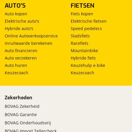
AUTO'S
FIETSEN
Auto kopen
Fiets kopen
Elektrische auto's
Elektrische fietsen
Hybride auto's
Speed pedelecs
Online Autoverkoopservice
Stadsfiets
Inruilwaarde berekenen
Racefiets
Auto financieren
Mountainbike
Auto verzekeren
Hybride fiets
Auto huren
Keuzehulp e-bike
Keuzecoach
Keuzecoach
Zekerheden
BOVAG Zekerheid
BOVAG Garantie
BOVAG Onderhoudsvrij
BOVAG Import Tellercheck