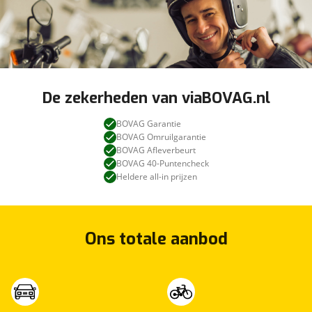
De zekerheden van viaBOVAG.nl
BOVAG Garantie
BOVAG Omruilgarantie
BOVAG Afleverbeurt
BOVAG 40-Puntencheck
Heldere all-in prijzen
Ons totale aanbod