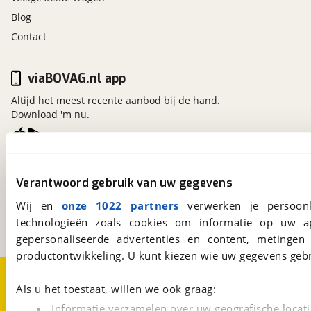
Blog
Contact
viaBOVAG.nl app
Altijd het meest recente aanbod bij de hand.
Download 'm nu.
viaBOVAG.nl
Verantwoord gebruik van uw gegevens
Kosterijland
15
3981 AJ
Bunnik
Wij en
onze 1022 partners
verwerken je persoonl
Een initiatief van
technologieën zoals cookies om informatie op uw a
BOVAG
gepersonaliseerde advertenties en content, metingen
productontwikkeling. U kunt kiezen wie uw gegevens gebr
Over viaBOVAG.nl
Disclaimer- en Privacyverklaring
Cookievoorkeuren
Vacatures
Als u het toestaat, willen we ook graag:
Informatie verzamelen over uw geografische locati