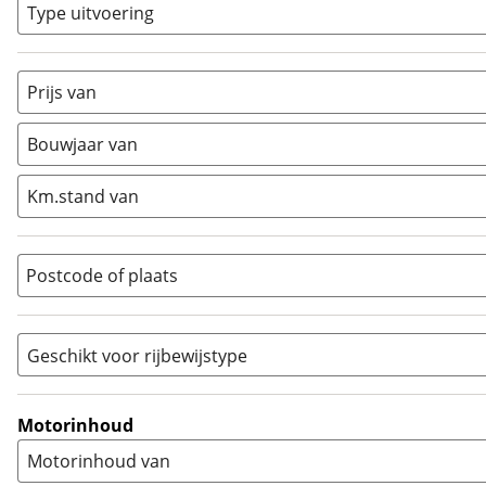
Classic
(
0
)
Type uitvoering
Crosser
(
0
)
Cruiser
(
0
)
Prijs van
Enduro
(
0
)
Minibike
(
0
)
Bouwjaar van
Motorscooter
(
0
)
Naked
(
0
)
Km.stand van
Overig
(
0
)
Quad
(
0
)
Postcode of plaats
Racer
(
0
)
Rally
(
0
)
Sport
(
0
)
Geschikt voor rijbewijstype
Sport Touring
(
0
)
A
(
4
)
Supermotard
(
0
)
A1
(
0
)
Motorinhoud
Supersport
(
0
)
A2
(
0
)
Motorinhoud van
Tourer
(
0
)