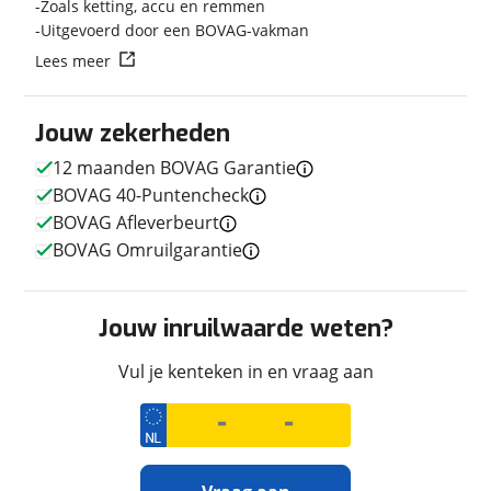
Zoals ketting, accu en remmen
Uitgevoerd door een BOVAG-vakman
Lees meer
Techniek
Transmissie
Handgeschakeld
Jouw zekerheden
Vermogen
48pk (35kW)
12 maanden BOVAG Garantie
BOVAG 40-Puntencheck
BOVAG Afleverbeurt
Uiterlijk
BOVAG Omruilgarantie
Kleur
Rood
Fabriekskleur
Rood
Jouw inruilwaarde weten?
Vul je kenteken in en vraag aan
Verbruik en milieu
Brandstof
Benzine
CO2 uitstoot
0,0 gram per kilometer