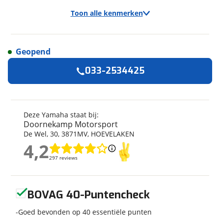
Toon alle kenmerken
Geopend
Algemeen
033-2534425
Merk
Yamaha
Model
Tracer 7
Kenteken
YA0172
Deze Yamaha staat bij:
Doornekamp Motorsport
Kilometerstand
11.000 km
De Wel
,
30
,
3871MV
,
HOEVELAKEN
Bouwjaar
4-2024
4,2
4,2
Leeftijd
2 jaar en 4 maanden
297 reviews
297 reviews
Categorie
Sport Touring
Geschikt voor
A2 rijbewijs
Geen reviews gevonden
Soort voertuig
Motor
BOVAG 40-Puntencheck
Nieuw of occasion
Occasion
Goed bevonden op 40 essentiële punten