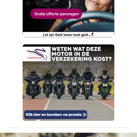
Wat is jou opgevallen?
E-mailadres
Wat klopt er niet?
Vraag mijn proefrit aan
Telefoonnummer (optioneel)
Kan je ons nog meer vertellen? (optioneel)
viaBOVAG.nl verwerkt je persoonsgegevens
om je aanvraag zo goed mogelijk bij de
aanbieder te brengen. Lees hier meer over in
onze
privacyverklaring
.
Verstuur mijn vraag
viaBOVAG.nl verwerkt je persoonsgegevens
om je aanvraag zo goed mogelijk bij de
aanbieder te brengen. Lees hier meer over in
Stuur mijn bevinding door
onze
privacyverklaring
.