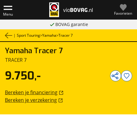
Favorieten
Menu
BOVAG garantie
|
Sport Touring
>
Yamaha
>
Tracer 7
Yamaha
Tracer 7
1
/
18
TRACER 7
9.750,-
Bereken je financiering
Bereken je verzekering