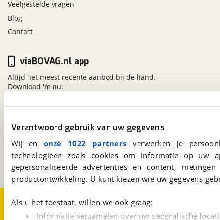
Veelgestelde vragen
Blog
Contact
viaBOVAG.nl app
Altijd het meest recente aanbod bij de hand.
Download 'm nu.
viaBOVAG.nl
Verantwoord gebruik van uw gegevens
Kosterijland
15
Wij en
onze 1022 partners
verwerken je persoonl
3981 AJ
Bunnik
technologieën zoals cookies om informatie op uw a
Een initiatief van
BOVAG
gepersonaliseerde advertenties en content, metingen
productontwikkeling. U kunt kiezen wie uw gegevens gebr
Over viaBOVAG.nl
Disclaimer- en Privacyverklaring
Als u het toestaat, willen we ook graag:
Cookievoorkeuren
Vacatures
Informatie verzamelen over uw geografische locati