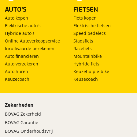
AUTO'S
FIETSEN
Auto kopen
Fiets kopen
Elektrische auto's
Elektrische fietsen
Hybride auto's
Speed pedelecs
Online Autoverkoopservice
Stadsfiets
Inruilwaarde berekenen
Racefiets
Auto financieren
Mountainbike
Auto verzekeren
Hybride fiets
Auto huren
Keuzehulp e-bike
Keuzecoach
Keuzecoach
Zekerheden
BOVAG Zekerheid
BOVAG Garantie
BOVAG Onderhoudsvrij