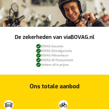
De zekerheden van viaBOVAG.nl
BOVAG Garantie
BOVAG Omruilgarantie
BOVAG Afleverbeurt
BOVAG 40-Puntencheck
Heldere all-in prijzen
Ons totale aanbod