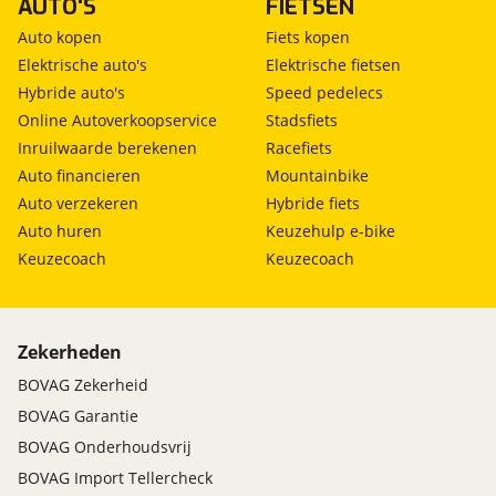
AUTO'S
FIETSEN
Auto kopen
Fiets kopen
Elektrische auto's
Elektrische fietsen
Hybride auto's
Speed pedelecs
Online Autoverkoopservice
Stadsfiets
Inruilwaarde berekenen
Racefiets
Auto financieren
Mountainbike
Auto verzekeren
Hybride fiets
Auto huren
Keuzehulp e-bike
Keuzecoach
Keuzecoach
Zekerheden
BOVAG Zekerheid
BOVAG Garantie
BOVAG Onderhoudsvrij
BOVAG Import Tellercheck