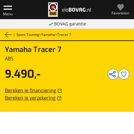
Favorieten
Menu
BOVAG garantie
|
Sport Touring
>
Yamaha
>
Tracer 7
Yamaha
Tracer 7
1
/
14
ABS
9.490,-
Bereken je financiering
Bereken je verzekering