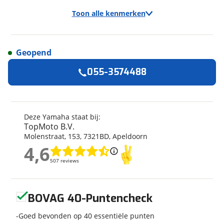
Toon alle kenmerken
Geopend
Algemeen
055-3574488
Merk
Yamaha
Model
Tracer 7
Kenteken
86MTXJ
Deze Yamaha staat bij:
TopMoto B.V.
Kilometerstand
4.849 km
Molenstraat
,
153
,
7321BD
,
Apeldoorn
Bouwjaar
4-2024
4,6
4,6
Modeljaar
2024
507 reviews
507 reviews
Leeftijd
2 jaar en 4 maanden
Categorie
Sport Touring
Geen reviews gevonden
Geschikt voor
A rijbewijs
BOVAG 40-Puntencheck
Soort voertuig
Motor
Goed bevonden op 40 essentiële punten
Nieuw of occasion
Occasion