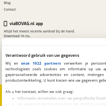
Blog
Contact
viaBOVAG.nl app
Altijd het meest recente aanbod bij de hand.
Download 'm nu.
viaBOVAG.nl
Verantwoord gebruik van uw gegevens
Kosterijland
15
Wij en
onze 1022 partners
verwerken je persoonl
3981 AJ
Bunnik
technologieën zoals cookies om informatie op uw a
Een initiatief van
BOVAG
gepersonaliseerde advertenties en content, metingen
productontwikkeling. U kunt kiezen wie uw gegevens gebr
Over viaBOVAG.nl
Disclaimer- en Privacyverklaring
Als u het toestaat, willen we ook graag:
Cookievoorkeuren
Vacatures
Informatie verzamelen over uw geografische locati
Uw apparaat identificeren door het actief te scann