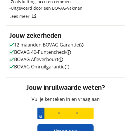
Zoals ketting, accu en remmen
Uitgevoerd door een BOVAG-vakman
Lees meer
Techniek
Jouw zekerheden
Transmissie
Handgeschakeld
12 maanden BOVAG Garantie
Vermogen
73pk (54kW)
BOVAG 40-Puntencheck
BOVAG Afleverbeurt
BOVAG Omruilgarantie
Uiterlijk
Kleur
Zwart
Jouw inruilwaarde weten?
Fabriekskleur
Redline
Vul je kenteken in en vraag aan
Geschiedenis
Datum eerste toelating
29-04-2024