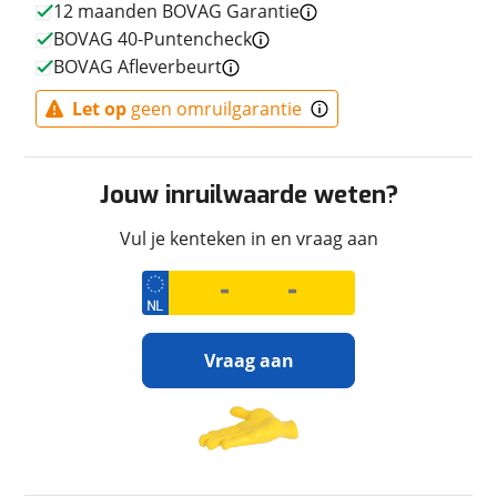
12 maanden BOVAG Garantie
Uiterlijk
BOVAG 40-Puntencheck
BOVAG Afleverbeurt
Kleur
Blauw
Fabriekskleur
Sky Blue
Let op
geen omruilgarantie
Jouw inruilwaarde weten?
Financieel
Vul je kenteken in en vraag aan
Prijs
€ 14.399,-
Inclusief BPM
Ja
Wegenbelasting
€ 13,-
(gemiddeld p/m)
BTW/marge
BTW
Vraag aan
Bijtellingspercentage
0 %
Ontvang gratis jouw
inruilwaarde
!
Garanties