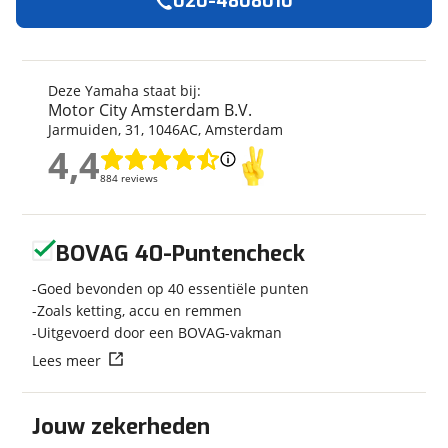
020-4808010
Algemeen
Merk
Yamaha
Model
Tenere 700
Deze Yamaha staat bij:
Motor City Amsterdam B.V.
Kenteken
003593
Jarmuiden
,
31
,
1046AC
,
Amsterdam
Bouwjaar
2026
4,4
Modeljaar
2026
4,4
884 reviews
884 reviews
Categorie
AllRoad
Soort voertuig
Motor
Geen reviews gevonden
Nieuw of occasion
Nieuw
BOVAG 40-Puntencheck
Goed bevonden op 40 essentiële punten
Zoals ketting, accu en remmen
Uitgevoerd door een BOVAG-vakman
Techniek
Lees meer
Transmissie
Handgeschakeld
Jouw zekerheden