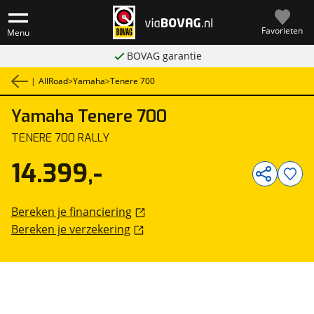
Favorieten
Menu
BOVAG garantie
|
AllRoad
>
Yamaha
>
Tenere 700
Yamaha
Tenere 700
1
/
15
TENERE 700 RALLY
14.399,-
Bereken je financiering
Bereken je verzekering