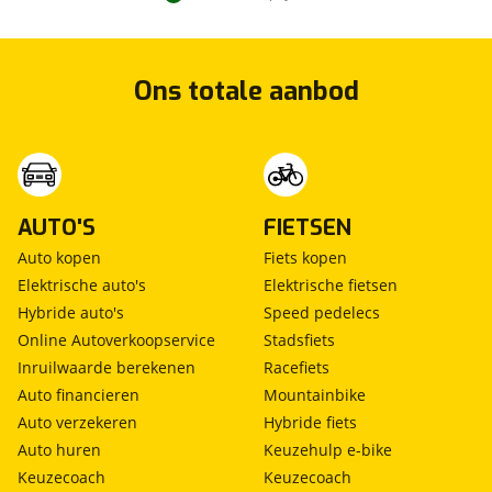
Naast alle nieuwe motoren heeft MOTORcity
Amsterdam ook altijd meer dan 300 nieuwe en
gebruikte motoren op voorraad.
Ons totale aanbod
MOTORcity Amsterdam is officieel dealer van:
Kawasaki, Suzuki, Yamaha, Royal Enfield en Can-Am
AUTO'S
FIETSEN
Auto kopen
Fiets kopen
Elektrische auto's
Elektrische fietsen
Hybride auto's
Speed pedelecs
Online Autoverkoopservice
Stadsfiets
Inruilwaarde berekenen
Racefiets
Auto financieren
Mountainbike
Auto verzekeren
Hybride fiets
Auto huren
Keuzehulp e-bike
Keuzecoach
Keuzecoach