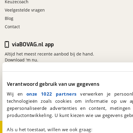
Keuzecoach
Veelgestelde vragen
Blog
Contact
viaBOVAG.nl app
Altijd het meest recente aanbod bij de hand.
Download 'm nu.
viaBOVAG.nl
Verantwoord gebruik van uw gegevens
Kosterijland
15
Wij en
onze 1022 partners
verwerken je persoonl
3981 AJ
Bunnik
technologieën zoals cookies om informatie op uw a
Een initiatief van
gepersonaliseerde advertenties en content, metingen
BOVAG
productontwikkeling. U kunt kiezen wie uw gegevens gebr
Over viaBOVAG.nl
Disclaimer- en Privacyverklaring
Als u het toestaat, willen we ook graag: