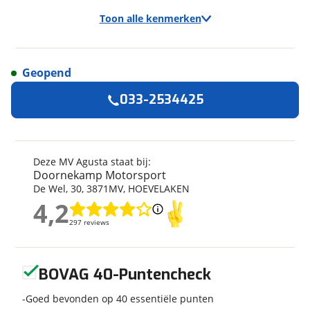
Toon alle kenmerken
Geopend
Algemeen
033-2534425
Merk
MV Agusta
Model
Dragster 800
Kenteken
65MSZH
Deze MV Agusta staat bij:
Doornekamp Motorsport
Kilometerstand
19.000 km
De Wel
,
30
,
3871MV
,
HOEVELAKEN
Bouwjaar
3-2016
4,2
4,2
Modeljaar
2015
297 reviews
297 reviews
Leeftijd
10 jaar en 5 maanden
Categorie
Naked
Geen reviews gevonden
Geschikt voor
A rijbewijs
BOVAG 40-Puntencheck
Soort voertuig
Motor
Goed bevonden op 40 essentiële punten
Nieuw of occasion
Occasion