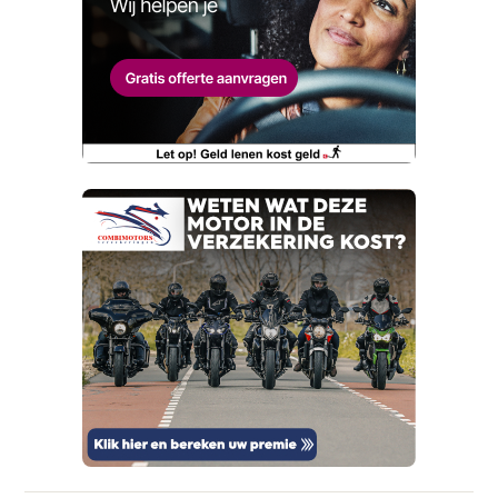
Telefoonnummer (optioneel)
Wat is jou opgevallen?
E-mailadres
Wat klopt er niet?
Vraag mijn proefrit aan
Telefoonnummer (optioneel)
Kan je ons nog meer vertellen? (optioneel)
viaBOVAG.nl verwerkt je persoonsgegevens
om je aanvraag zo goed mogelijk bij de
aanbieder te brengen. Lees hier meer over in
onze
privacyverklaring
.
Verstuur mijn vraag
viaBOVAG.nl verwerkt je persoonsgegevens
om je aanvraag zo goed mogelijk bij de
aanbieder te brengen. Lees hier meer over in
Stuur mijn bevinding door
onze
privacyverklaring
.