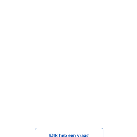
Stel een
vraag
!
Ik heb een vraag