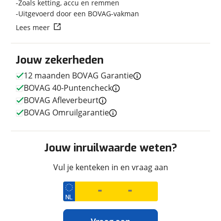
Zoals ketting, accu en remmen
Uitgevoerd door een BOVAG-vakman
Lees meer
Techniek
Jouw zekerheden
Transmissie
Automaat
12 maanden BOVAG Garantie
Motorinhoud
798 cc
BOVAG 40-Puntencheck
Aantal cilinders
3
BOVAG Afleverbeurt
Vermogen
140pk (103kW)
BOVAG Omruilgarantie
Topsnelheid
245 km/u
Aandrijving
Achterwiel
Jouw inruilwaarde weten?
Vul je kenteken in en vraag aan
Afmetingen en gewicht
Massa ledig voertuig
261 kg