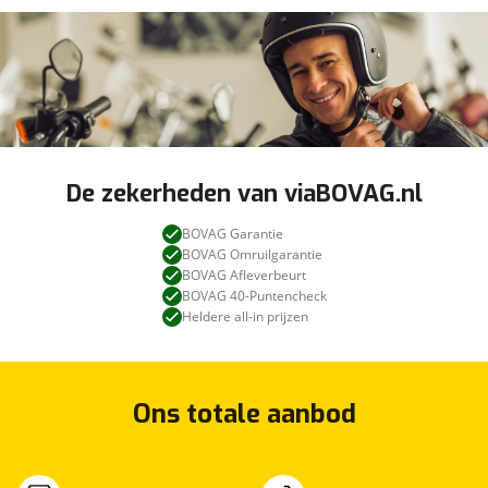
De zekerheden van viaBOVAG.nl
BOVAG Garantie
BOVAG Omruilgarantie
BOVAG Afleverbeurt
BOVAG 40-Puntencheck
Heldere all-in prijzen
Ons totale aanbod