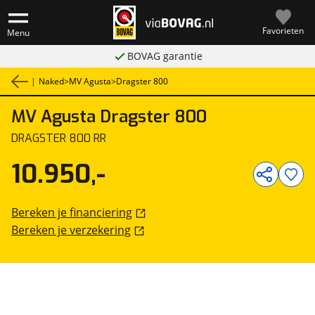
Favorieten
Menu
BOVAG garantie
|
Naked
>
MV Agusta
>
Dragster 800
MV Agusta
Dragster 800
1
/
18
DRAGSTER 800 RR
10.950,-
Bereken je financiering
Bereken je verzekering