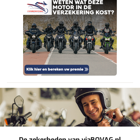
om je aanvraag zo goed mogelijk bij de
aanbieder te brengen. Lees hier meer over in
onze
privacyverklaring
.
Verstuur mijn vraag
viaBOVAG.nl verwerkt je persoonsgegevens
om je aanvraag zo goed mogelijk bij de
aanbieder te brengen. Lees hier meer over in
Stuur mijn bevinding door
onze
privacyverklaring
.
De zekerheden van viaBOVAG.nl