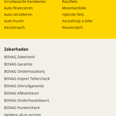
Inruilwaarde berekenen
Racefiets
Auto financieren
Mountainbike
Auto verzekeren
Hybride fiets
Auto huren
Keuzehulp e-bike
Keuzecoach
Keuzecoach
Zekerheden
BOVAG Zekerheid
BOVAG Garantie
BOVAG Onderhoudsvrij
BOVAG Import Tellercheck
BOVAG Omruilgarantie
BOVAG Afleverbeurt
BOVAG Onderhoudsbeurt
BOVAG Puntencheck
Heldere all-in prijzen