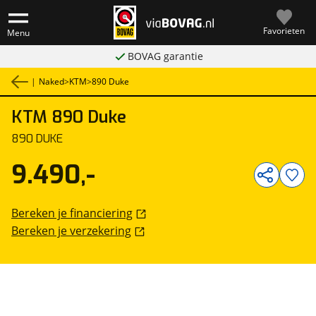
Favorieten
Menu
BOVAG garantie
|
Naked
>
KTM
>
890 Duke
KTM
890 Duke
1
/
9
890 DUKE
9.490,-
Bereken je financiering
Bereken je verzekering