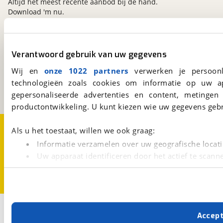
Altijd het meest recente aanbod bij de hand.
Download 'm nu.
viaBOVAG.nl
Verantwoord gebruik van uw gegevens
Kosterijland
15
Wij en
onze 1022 partners
verwerken je persoonl
3981 AJ
Bunnik
technologieën zoals cookies om informatie op uw a
Een initiatief van
BOVAG
gepersonaliseerde advertenties en content, metingen
productontwikkeling. U kunt kiezen wie uw gegevens gebr
Over viaBOVAG.nl
Disclaimer- en Privacyverklaring
Als u het toestaat, willen we ook graag:
Cookievoorkeuren
Vacatures
Informatie verzamelen over uw geografische locati
Uw apparaat identificeren door het actief te scann
Lees meer over hoe uw persoonlijke gegevens worden ve
U kunt uw toestemming op elk moment wijzigen of intrekk
Met cookies en vergelijkbare technieken zorgen we voor 
Accep
cookies zorgen ervoor dat de website goed werkt. Ook g