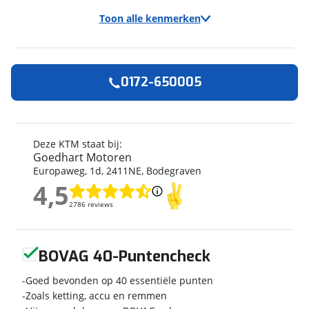
Toon alle kenmerken
0172-650005
Algemeen
Merk
KTM
Model
890 Duke
Deze KTM staat bij:
Goedhart Motoren
Kenteken
24MPHF
Europaweg
,
1
d
,
2411NE
,
Bodegraven
Kilometerstand
31.641 km
4,5
Bouwjaar
7-2021
4,5
2786 reviews
2786 reviews
Modeljaar
2021
Leeftijd
5 jaar en 1 maand
Geen reviews gevonden
Categorie
Naked
BOVAG 40-Puntencheck
Geschikt voor
A rijbewijs
Goed bevonden op 40 essentiële punten
Soort voertuig
Motor
Zoals ketting, accu en remmen
Nieuw of occasion
Occasion