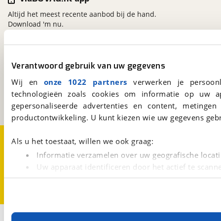
Altijd het meest recente aanbod bij de hand.
Download 'm nu.
viaBOVAG.nl
Verantwoord gebruik van uw gegevens
Kosterijland
15
Wij en
onze 1022 partners
verwerken je persoonl
3981 AJ
Bunnik
technologieën zoals cookies om informatie op uw a
Een initiatief van
BOVAG
gepersonaliseerde advertenties en content, metingen
productontwikkeling. U kunt kiezen wie uw gegevens gebr
Over viaBOVAG.nl
Disclaimer- en Privacyverklaring
Als u het toestaat, willen we ook graag:
Cookievoorkeuren
Vacatures
Informatie verzamelen over uw geografische locati
Uw apparaat identificeren door het actief te scann
Lees meer over hoe uw persoonlijke gegevens worden ve
U kunt uw toestemming op elk moment wijzigen of intrekk
Met cookies en vergelijkbare technieken zorgen we voor 