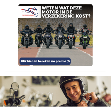
Kan je ons nog meer vertellen? (optioneel)
viaBOVAG.nl verwerkt je persoonsgegevens
om je aanvraag zo goed mogelijk bij de
aanbieder te brengen. Lees hier meer over in
onze
privacyverklaring
.
Verstuur mijn vraag
viaBOVAG.nl verwerkt je persoonsgegevens
om je aanvraag zo goed mogelijk bij de
aanbieder te brengen. Lees hier meer over in
Stuur mijn bevinding door
onze
privacyverklaring
.