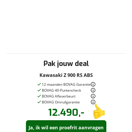
Vraag mijn inruilwaarde aan
viaBOVAG.nl verwerkt je persoonsgegevens om je aanvraag zo
goed mogelijk bij de aanbieder te brengen. Lees hier meer
over in onze
privacyverklaring
.
Pak jouw deal
Kawasaki Z 900 RS ABS
12 maanden BOVAG Garantie
BOVAG 40-Puntencheck
BOVAG Afleverbeurt
BOVAG Omruilgarantie
12.490,-
Vraag een
Stel een
vraag
proefrit
!
aan!
Ja, ik wil een proefrit aanvragen
Moto Rotterdam
neemt snel