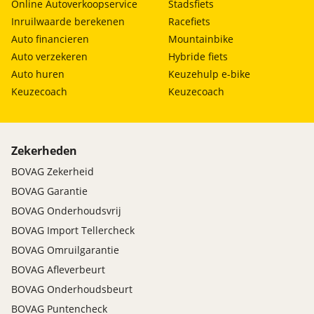
Online Autoverkoopservice
Stadsfiets
Inruilwaarde berekenen
Racefiets
Auto financieren
Mountainbike
Auto verzekeren
Hybride fiets
Auto huren
Keuzehulp e-bike
Keuzecoach
Keuzecoach
Zekerheden
BOVAG Zekerheid
BOVAG Garantie
BOVAG Onderhoudsvrij
BOVAG Import Tellercheck
BOVAG Omruilgarantie
BOVAG Afleverbeurt
BOVAG Onderhoudsbeurt
BOVAG Puntencheck