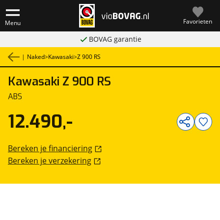
Favorieten
Menu
BOVAG garantie
|
Naked
>
Kawasaki
>
Z 900 RS
Kawasaki
Z 900 RS
1
/
7
ABS
12.490,-
Bereken je financiering
Bereken je verzekering