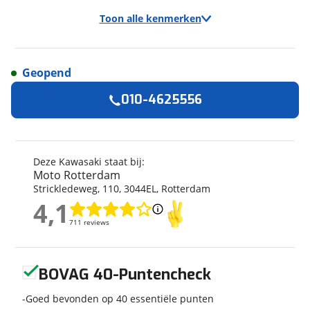
Toon alle kenmerken
Geopend
Algemeen
010-4625556
Merk
Kawasaki
Model
Z 900 RS
Bouwjaar
9-2025
Deze Kawasaki staat bij:
Moto Rotterdam
Modeljaar
2025
Strickledeweg
,
110
,
3044EL
,
Rotterdam
Leeftijd
11 maanden
4,1
4,1
Categorie
Naked
711 reviews
711 reviews
Geschikt voor
A rijbewijs
Soort voertuig
Motor
Geen reviews gevonden
Nieuw of occasion
Occasion
BOVAG 40-Puntencheck
Goed bevonden op 40 essentiële punten