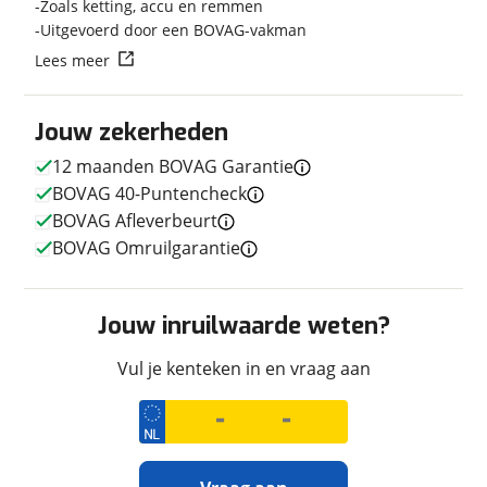
Zoals ketting, accu en remmen
Uitgevoerd door een BOVAG-vakman
Techniek
Lees meer
Transmissie
Handgeschakeld
Vermogen
116pk (85kW)
Jouw zekerheden
12 maanden BOVAG Garantie
BOVAG 40-Puntencheck
Afmetingen en gewicht
BOVAG Afleverbeurt
BOVAG Omruilgarantie
Maximaal toelaatbaar
216 kg
gewicht
Jouw inruilwaarde weten?
Vul je kenteken in en vraag aan
Uiterlijk
Kleur
Groen
Fabriekskleur
Groen