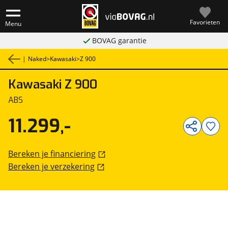
Favorieten
Menu
BOVAG garantie
|
Naked
>
Kawasaki
>
Z 900
Kawasaki
Z 900
1
/
8
ABS
11.299,-
Bereken je financiering
Bereken je verzekering