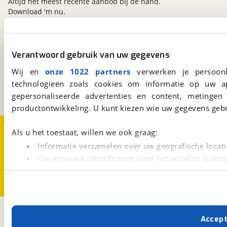
Altijd het meest recente aanbod bij de hand.
Download 'm nu.
viaBOVAG.nl
Verantwoord gebruik van uw gegevens
Kosterijland
15
Wij en
onze 1022 partners
verwerken je persoonl
3981 AJ
Bunnik
technologieën zoals cookies om informatie op uw a
Een initiatief van
BOVAG
gepersonaliseerde advertenties en content, metingen
productontwikkeling. U kunt kiezen wie uw gegevens gebr
Over viaBOVAG.nl
Disclaimer- en Privacyverklaring
Als u het toestaat, willen we ook graag:
Cookievoorkeuren
Vacatures
Informatie verzamelen over uw geografische locati
Uw apparaat identificeren door het actief te scann
Lees meer over hoe uw persoonlijke gegevens worden ve
U kunt uw toestemming op elk moment wijzigen of intrekk
Met cookies en vergelijkbare technieken zorgen we voor 
Accep
cookies zorgen ervoor dat de website goed werkt. Ook g