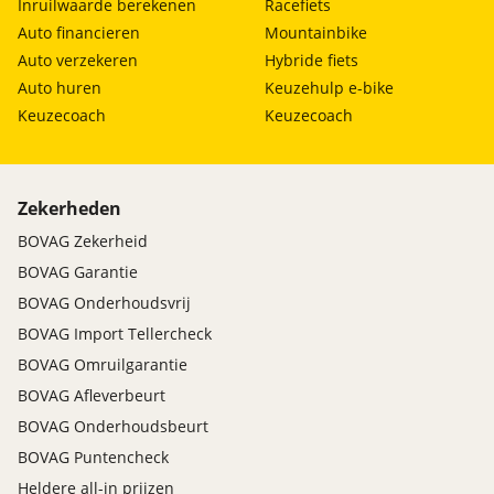
Inruilwaarde berekenen
Racefiets
Auto financieren
Mountainbike
Auto verzekeren
Hybride fiets
Auto huren
Keuzehulp e-bike
Keuzecoach
Keuzecoach
Zekerheden
BOVAG Zekerheid
BOVAG Garantie
BOVAG Onderhoudsvrij
BOVAG Import Tellercheck
BOVAG Omruilgarantie
BOVAG Afleverbeurt
BOVAG Onderhoudsbeurt
BOVAG Puntencheck
Heldere all-in prijzen