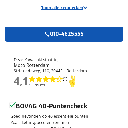
Toon alle kenmerken
010-4625556
Algemeen
Merk
Kawasaki
Model
Z 900
Deze Kawasaki staat bij:
Moto Rotterdam
Kenteken
028861
Strickledeweg
,
110
,
3044EL
,
Rotterdam
Bouwjaar
2026
4,1
Modeljaar
2026
4,1
711 reviews
711 reviews
Categorie
Naked
Geschikt voor
A rijbewijs
Geen reviews gevonden
Soort voertuig
Motor
BOVAG 40-Puntencheck
Nieuw of occasion
Nieuw
Goed bevonden op 40 essentiële punten
Zoals ketting, accu en remmen