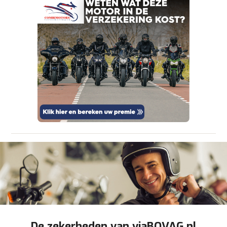
om je aanvraag zo goed mogelijk bij de
aanbieder te brengen. Lees hier meer over in
onze
privacyverklaring
.
Verstuur mijn vraag
viaBOVAG.nl verwerkt je persoonsgegevens
om je aanvraag zo goed mogelijk bij de
aanbieder te brengen. Lees hier meer over in
Stuur mijn bevinding door
onze
privacyverklaring
.
De zekerheden van viaBOVAG.nl