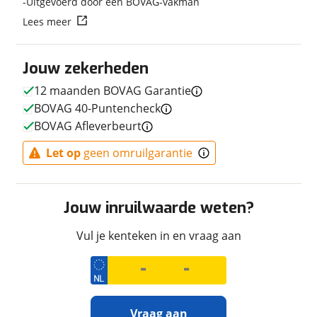
Uitgevoerd door een BOVAG-vakman
Lees meer
Techniek
Transmissie
Handgeschakeld
Jouw zekerheden
Vermogen
124pk (91kW)
12 maanden BOVAG Garantie
BOVAG 40-Puntencheck
BOVAG Afleverbeurt
Afmetingen en gewicht
Let op
geen omruilgarantie
Maximaal toelaatbaar
213 kg
gewicht
Jouw inruilwaarde weten?
Vul je kenteken in en vraag aan
Uiterlijk
Kleur
Groen
Fabriekskleur
Groen GN1
Vraag aan