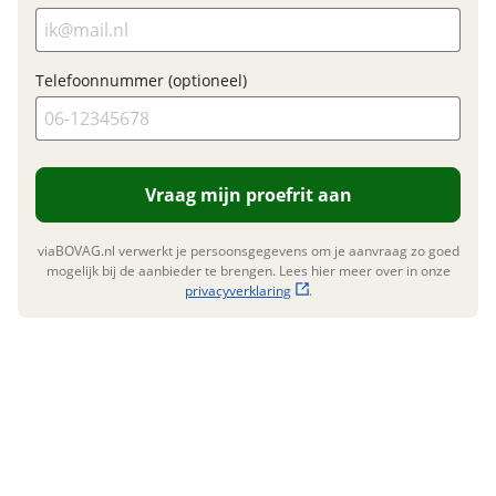
technologie wordt gecombineerd met iconische
designelementen zoals de prachtige tank,
zijpanelen, ducktail en 2 analoge ‘’artillery shell’’
Telefoonnummer (optioneel)
tellers.
Foto's
Klik hier om foto's te uploaden
(optioneel)
JPG, PNG (max 10 foto's)
Vraag mijn proefrit aan
Jouw contactgegevens
viaBOVAG.nl verwerkt je persoonsgegevens om je aanvraag zo goed
Naam
mogelijk bij de aanbieder te brengen. Lees hier meer over in onze
privacyverklaring
.
E-mailadres
Telefoonnummer (optioneel)