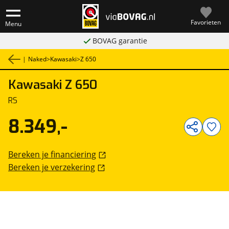
Favorieten
Menu
BOVAG garantie
|
Naked
>
Kawasaki
>
Z 650
Kawasaki
Z 650
1
/
1
RS
8.349,-
Bereken je financiering
Bereken je verzekering