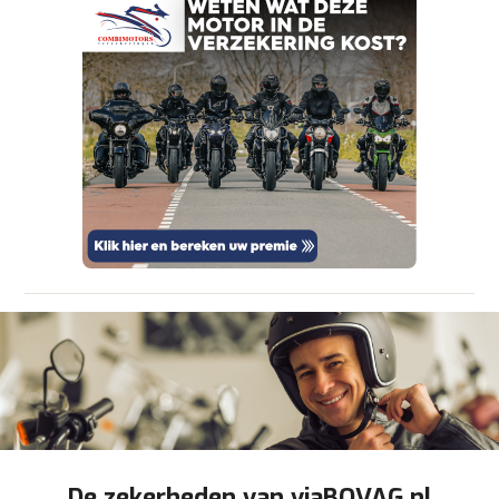
om je aanvraag zo goed mogelijk bij de
aanbieder te brengen. Lees hier meer over in
onze
privacyverklaring
.
Verstuur mijn vraag
viaBOVAG.nl verwerkt je persoonsgegevens
om je aanvraag zo goed mogelijk bij de
aanbieder te brengen. Lees hier meer over in
Stuur mijn bevinding door
onze
privacyverklaring
.
De zekerheden van viaBOVAG.nl