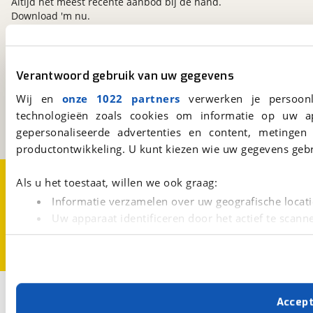
Altijd het meest recente aanbod bij de hand.
Download 'm nu.
viaBOVAG.nl
Verantwoord gebruik van uw gegevens
Kosterijland
15
Wij en
onze 1022 partners
verwerken je persoonl
3981 AJ
Bunnik
technologieën zoals cookies om informatie op uw a
Een initiatief van
BOVAG
gepersonaliseerde advertenties en content, metingen
productontwikkeling. U kunt kiezen wie uw gegevens gebr
Over viaBOVAG.nl
Disclaimer- en Privacyverklaring
Als u het toestaat, willen we ook graag:
Cookievoorkeuren
Vacatures
Informatie verzamelen over uw geografische locati
Uw apparaat identificeren door het actief te scann
Lees meer over hoe uw persoonlijke gegevens worden ve
U kunt uw toestemming op elk moment wijzigen of intrekk
Met cookies en vergelijkbare technieken zorgen we voor 
Accep
cookies zorgen ervoor dat de website goed werkt. Ook g