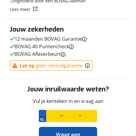
Uitgevoerd door een BOVAG-vakman
Techniek
Lees meer
Transmissie
Handgeschakeld
Vermogen
68pk (50kW)
Jouw zekerheden
12 maanden BOVAG Garantie
BOVAG 40-Puntencheck
Afmetingen en gewicht
BOVAG Afleverbeurt
Maximaal toelaatbaar
187 kg
Let op
geen omruilgarantie
gewicht
Jouw inruilwaarde weten?
Uiterlijk
Vul je kenteken in en vraag aan
Kleur
Blauw
Fabriekskleur
Blauw
Vraag aan