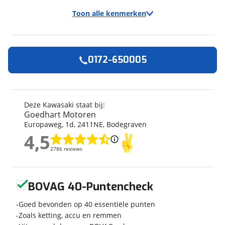
Toon alle kenmerken
0172-650005
Algemeen
Merk
Kawasaki
Model
Z 650
Deze Kawasaki staat bij:
Goedhart Motoren
Bouwjaar
2026
Europaweg
,
1
d
,
2411NE
,
Bodegraven
Modeljaar
2026
4,5
Categorie
Naked
4,5
2786 reviews
2786 reviews
Geschikt voor
A rijbewijs
Soort voertuig
Motor
Geen reviews gevonden
Nieuw of occasion
Nieuw
BOVAG 40-Puntencheck
Goed bevonden op 40 essentiële punten
Zoals ketting, accu en remmen