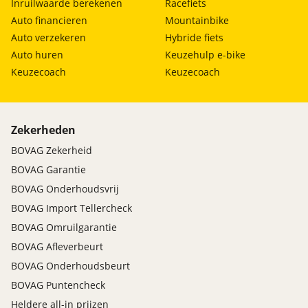
Inruilwaarde berekenen
Racefiets
Auto financieren
Mountainbike
Auto verzekeren
Hybride fiets
Auto huren
Keuzehulp e-bike
Keuzecoach
Keuzecoach
Zekerheden
BOVAG Zekerheid
BOVAG Garantie
BOVAG Onderhoudsvrij
BOVAG Import Tellercheck
BOVAG Omruilgarantie
BOVAG Afleverbeurt
BOVAG Onderhoudsbeurt
BOVAG Puntencheck
Heldere all-in prijzen