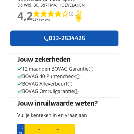
De Wel
,
30
,
3871MV
,
HOEVELAKEN
ruiken daarvoor
4,2
eme basis. Meer
4,2
lleen functionele
297 reviews
297 reviews
passen via de
Geen reviews gevonden
033-2534425
Jouw zekerheden
12 maanden BOVAG Garantie
BOVAG 40-Puntencheck
BOVAG Afleverbeurt
BOVAG Omruilgarantie
Jouw inruilwaarde weten?
Vul je kenteken in en vraag aan