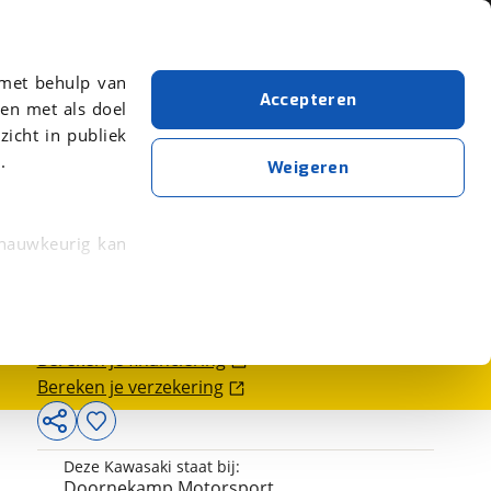
Over viaBOVAG.nl
er meer over in onze
 met behulp van
Accepteren
en met als doel
zicht in publiek
.
Weigeren
 nauwkeurig kan
7.450,-
 eigenschappen
rkeuren in het
Bereken je financiering
trekken in de
Bereken je verzekering
lijke ervaring.
Deze Kawasaki staat bij:
ytische cookies
Doornekamp Motorsport