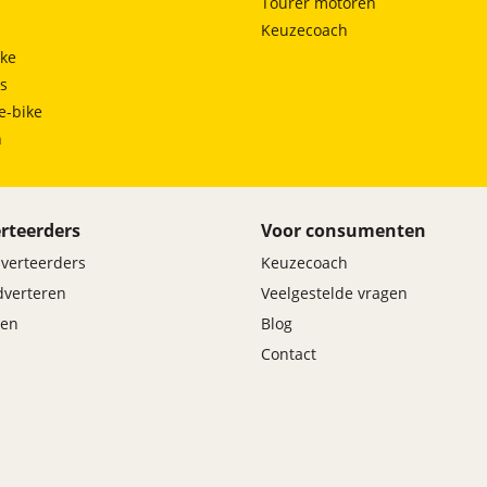
Tourer motoren
Keuzecoach
ke
ts
e-bike
h
rteerders
Voor consumenten
dverteerders
Keuzecoach
adverteren
Veelgestelde vragen
en
Blog
Contact