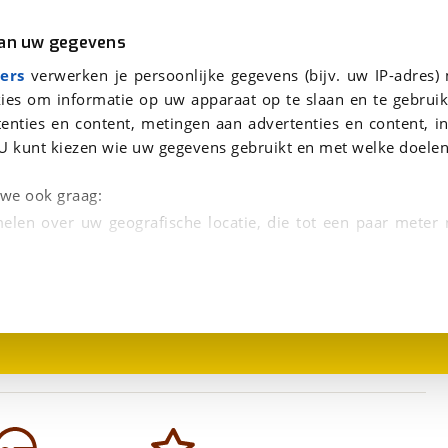
r
Kampeer
van uw gegevens
viaBOVAG.nl verwerkt je persoonsgegevens om je aanvraag zo goed mogelijk bij de aanbieder te brengen. Lees hi
ers
verwerken je persoonlijke gegevens (bijv. uw IP-adres)
ies om informatie op uw apparaat op te slaan en te gebruik
enties en content, metingen aan advertenties en content, in
U kunt kiezen wie uw gegevens gebruikt en met welke doelen
n we ook graag:
elen over uw geografische locatie, die tot een paar meter
1
/
16
entificeren door het actief te scannen op specifieke
 persoonlijke gegevens worden verwerkt en stel uw voo
unt uw toestemming op elk moment wijzigen of in
kbare technieken zorgen we voor een betere en meer persoon
en ervoor dat de website goed werkt. Ook gebruiken we anal