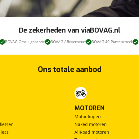
De zekerheden van viaBOVAG.nl
BOVAG Omruilgarantie
BOVAG Afleverbeurt
BOVAG 40-Puntencheck
Ons totale aanbod
N
MOTOREN
Motor kopen
fietsen
Naked motoren
lecs
AllRoad motoren