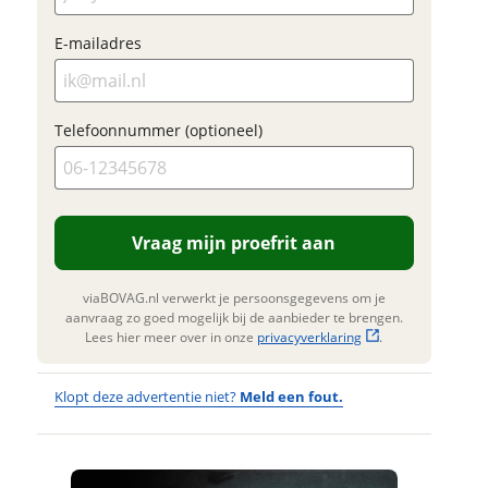
ladres
Klik hi
E-mailadres
te upl
Vraag mijn proefrit
(option
aan
JPG, PN
foonnummer (optioneel)
foto's)
Telefoonnummer (optioneel)
viaBOVAG.nl verwerkt je
onsgegevens om je aanvraag zo
Jouw contac
d mogelijk bij de aanbieder te
Naam
en. Lees hier meer over in onze
erstuur mijn vraag
privacyverklaring
.
Vraag mijn proefrit aan
viaBOVAG.nl verwerkt je
onsgegevens om je aanvraag zo
E-mailadres
viaBOVAG.nl verwerkt je persoonsgegevens om je
d mogelijk bij de aanbieder te
aanvraag zo goed mogelijk bij de aanbieder te brengen.
en. Lees hier meer over in onze
Lees hier meer over in onze
privacyverklaring
.
privacyverklaring
.
Telefoonnum
Klopt deze advertentie niet?
Meld een fout.
(optioneel)
Wat
Wat is jou