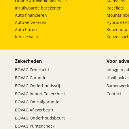
Online Autoverkoopservice
Stadsfiets
Inruilwaarde berekenen
Racefiets
Auto financieren
Mountainbi
Auto verzekeren
Hybride fie
Auto huren
Keuzehulp 
Keuzecoach
Keuzecoac
Zekerheden
Voor adve
BOVAG Zekerheid
Inloggen a
BOVAG Garantie
Ik wil ook 
BOVAG Onderhoudsvrij
Samenwerk
BOVAG Import Tellercheck
Contact
BOVAG Omruilgarantie
BOVAG Afleverbeurt
BOVAG Onderhoudsbeurt
BOVAG Puntencheck