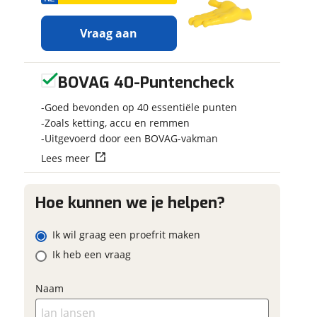
Vraag aan
BOVAG 40-Puntencheck
Ontvang
Jouw motor
gratis jouw
Kenteken
Goed bevonden op 40 essentiële punten
inruilwaarde
!
Zoals ketting, accu en remmen
Uitgevoerd door een BOVAG-vakman
w contactgegevens
w vraag
Jouw
inruilwaarde
Lees meer
g
Schatting kilo
wordt bepaald in
m
combinatie met
deze motor:
Hoe kunnen we je helpen?
Kawasaki Z 650
Eventuele bij
ABS
ladres
Ik wil graag een proefrit maken
(optioneel)
Ik heb een vraag
Doornekamp
m
Motorsport
neemt
foonnummer (optioneel)
snel contact met je op
Naam
om jouw inruilwaarde
Foto's
te bepalen.