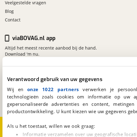
Veelgestelde vragen
Blog
Contact
viaBOVAG.nl app
Altijd het meest recente aanbod bij de hand.
Download 'm nu.
viaBOVAG.nl
Verantwoord gebruik van uw gegevens
Kosterijland
15
Wij en
onze 1022 partners
verwerken je persoonl
3981 AJ
Bunnik
technologieën zoals cookies om informatie op uw a
Een initiatief van
BOVAG
gepersonaliseerde advertenties en content, metingen
productontwikkeling. U kunt kiezen wie uw gegevens gebr
Over viaBOVAG.nl
Disclaimer- en Privacyverklaring
Als u het toestaat, willen we ook graag:
Cookievoorkeuren
Vacatures
Informatie verzamelen over uw geografische locati