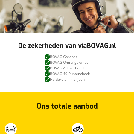
De zekerheden van viaBOVAG.nl
BOVAG Garantie
BOVAG Omruilgarantie
BOVAG Afleverbeurt
BOVAG 40-Puntencheck
Heldere all-in prijzen
Ons totale aanbod