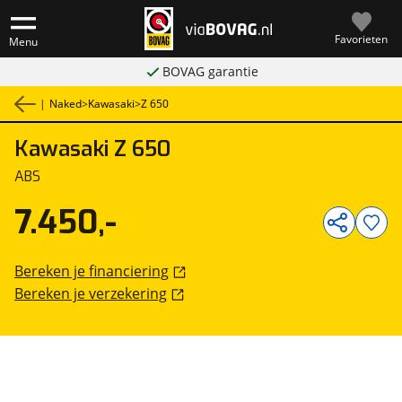
Favorieten
Menu
BOVAG garantie
|
Naked
>
Kawasaki
>
Z 650
Kawasaki
Z 650
1
/
18
ABS
7.450,-
Bereken je financiering
Bereken je verzekering