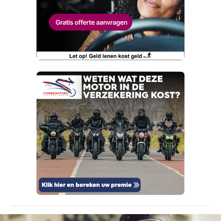
Wat is jou opgevallen?
E-mailadres
Wat klopt er niet?
Vraag mijn proefrit aan
Telefoonnummer (optioneel)
Kan je ons nog meer vertellen? (optioneel)
viaBOVAG.nl verwerkt je persoonsgegevens
om je aanvraag zo goed mogelijk bij de
aanbieder te brengen. Lees hier meer over in
onze
privacyverklaring
.
Verstuur mijn vraag
viaBOVAG.nl verwerkt je persoonsgegevens
om je aanvraag zo goed mogelijk bij de
aanbieder te brengen. Lees hier meer over in
Stuur mijn bevinding door
onze
privacyverklaring
.