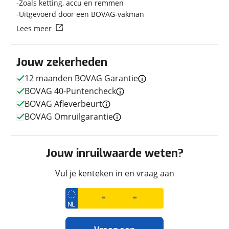
Zoals ketting, accu en remmen
Uitgevoerd door een BOVAG-vakman
Lees meer
Techniek
Transmissie
Handgeschakeld
Jouw zekerheden
Vermogen
48pk (35kW)
12 maanden BOVAG Garantie
BOVAG 40-Puntencheck
BOVAG Afleverbeurt
Uiterlijk
BOVAG Omruilgarantie
Kleur
Groen
Fabriekskleur
Zwart groen
Jouw inruilwaarde weten?
Vul je kenteken in en vraag aan
Verbruik en milieu
Brandstof
Benzine
CO2 uitstoot
0,0 gram per kilometer