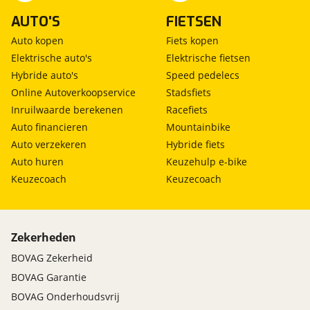
AUTO'S
FIETSEN
Auto kopen
Fiets kopen
Elektrische auto's
Elektrische fietsen
Hybride auto's
Speed pedelecs
Online Autoverkoopservice
Stadsfiets
Inruilwaarde berekenen
Racefiets
Auto financieren
Mountainbike
Auto verzekeren
Hybride fiets
Auto huren
Keuzehulp e-bike
Keuzecoach
Keuzecoach
Zekerheden
BOVAG Zekerheid
BOVAG Garantie
BOVAG Onderhoudsvrij