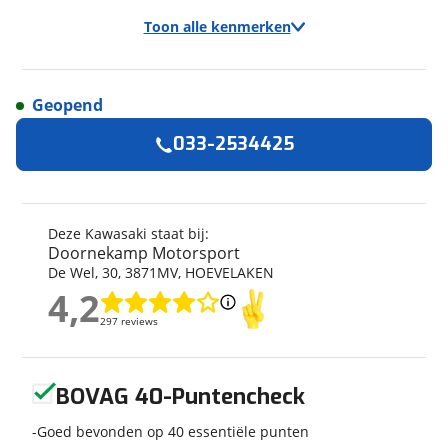
Toon alle kenmerken
Geopend
Algemeen
033-2534425
Merk
Kawasaki
Model
Z 650
Kenteken
KA0257
Deze Kawasaki staat bij:
Doornekamp Motorsport
Kilometerstand
23.000 km
De Wel
,
30
,
3871MV
,
HOEVELAKEN
Bouwjaar
2-2022
4,2
4,2
Leeftijd
4 jaar en 6 maanden
297 reviews
297 reviews
Categorie
Naked
Geschikt voor
A2 rijbewijs
Geen reviews gevonden
Soort voertuig
Motor
BOVAG 40-Puntencheck
Nieuw of occasion
Occasion
Goed bevonden op 40 essentiële punten