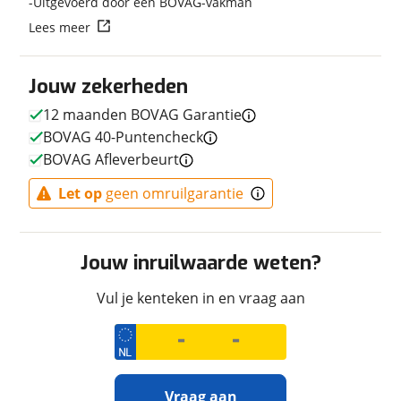
Uitgevoerd door een BOVAG-vakman
Techniek
Lees meer
Transmissie
Handgeschakeld
Motorinhoud
286 cc
Jouw zekerheden
Aantal cilinders
1
12 maanden BOVAG Garantie
Vermogen
27pk (20kW)
BOVAG 40-Puntencheck
BOVAG Afleverbeurt
Let op
geen omruilgarantie
Afmetingen en gewicht
Massa ledig voertuig
138 kg
Jouw inruilwaarde weten?
Vul je kenteken in en vraag aan
Uiterlijk
Kleur
Rood
Fabriekskleur
Rood
Vraag aan