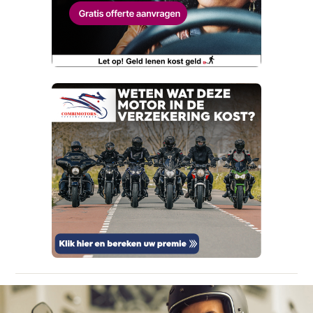
adres.
Wat klopt er niet?
Tot ziens in Nieuwleusen!
Vraag mijn proefrit aan
Telefoonnummer (optioneel)
Kan je ons nog meer vertellen? (optioneel)
viaBOVAG.nl verwerkt je persoonsgegevens
om je aanvraag zo goed mogelijk bij de
aanbieder te brengen. Lees hier meer over in
onze
privacyverklaring
.
Verstuur mijn vraag
viaBOVAG.nl verwerkt je persoonsgegevens
om je aanvraag zo goed mogelijk bij de
aanbieder te brengen. Lees hier meer over in
Stuur mijn bevinding door
onze
privacyverklaring
.