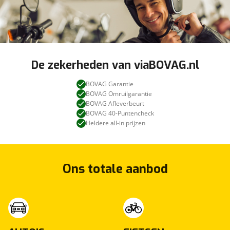
De zekerheden van viaBOVAG.nl
BOVAG Garantie
BOVAG Omruilgarantie
BOVAG Afleverbeurt
BOVAG 40-Puntencheck
Heldere all-in prijzen
Ons totale aanbod