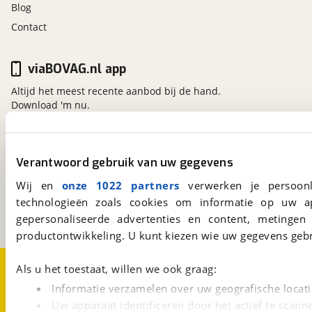
Blog
Contact
viaBOVAG.nl app
Altijd het meest recente aanbod bij de hand.
Download 'm nu.
viaBOVAG.nl
Verantwoord gebruik van uw gegevens
Kosterijland
15
Wij en
onze 1022 partners
verwerken je persoonl
3981 AJ
Bunnik
technologieën zoals cookies om informatie op uw a
Een initiatief van
BOVAG
gepersonaliseerde advertenties en content, metingen
productontwikkeling. U kunt kiezen wie uw gegevens gebr
Over viaBOVAG.nl
Disclaimer- en Privacyverklaring
Als u het toestaat, willen we ook graag:
Cookievoorkeuren
Vacatures
Informatie verzamelen over uw geografische locati
Uw apparaat identificeren door het actief te scann