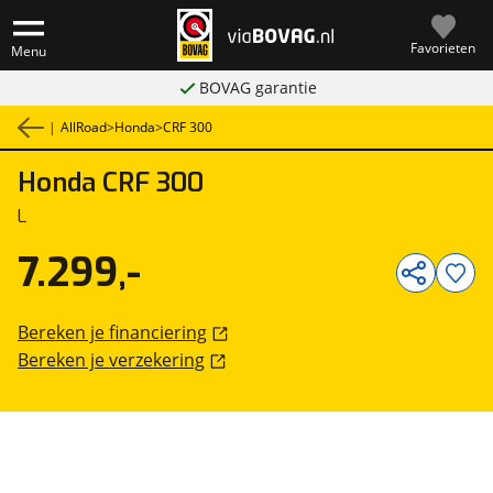
Favorieten
Menu
BOVAG garantie
|
AllRoad
>
Honda
>
CRF 300
Honda
CRF 300
1
/
8
L
7.299,-
Bereken je financiering
Bereken je verzekering