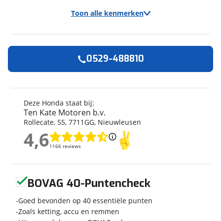
Toon alle kenmerken
0529-488810
Algemeen
Merk
Honda
Model
CRF 300
Deze Honda staat bij:
Ten Kate Motoren b.v.
Kenteken
HO6208
Rollecate
,
55
,
7711GG
,
Nieuwleusen
Bouwjaar
2026
4,6
Categorie
AllRoad
4,6
1166 reviews
1166 reviews
Geschikt voor
A2 rijbewijs
Soort voertuig
Motor
Geen reviews gevonden
Nieuw of occasion
Nieuw
BOVAG 40-Puntencheck
Goed bevonden op 40 essentiële punten
Zoals ketting, accu en remmen