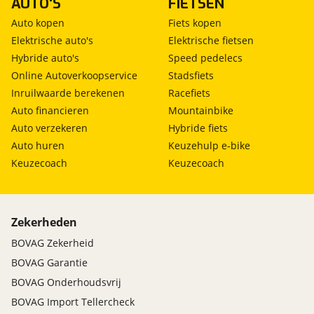
AUTO'S
FIETSEN
Auto kopen
Fiets kopen
Elektrische auto's
Elektrische fietsen
Hybride auto's
Speed pedelecs
Online Autoverkoopservice
Stadsfiets
Inruilwaarde berekenen
Racefiets
Auto financieren
Mountainbike
Auto verzekeren
Hybride fiets
Auto huren
Keuzehulp e-bike
Keuzecoach
Keuzecoach
Zekerheden
BOVAG Zekerheid
BOVAG Garantie
BOVAG Onderhoudsvrij
BOVAG Import Tellercheck