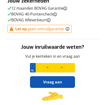
Jouw zekerheden
Uiterlijk
12 maanden BOVAG Garantie
BOVAG 40-Puntencheck
Kleur
Zwart
BOVAG Afleverbeurt
Fabriekskleur
Zwart
Let op
geen omruilgarantie
Financieel
Jouw inruilwaarde weten?
Prijs
€ 13.999,-
Vul je kenteken in en vraag aan
Inclusief BPM
Ja
Wegenbelasting
€ 13,-
(gemiddeld p/m)
BTW/marge
BTW
Bijtellingspercentage
0 %
Vraag aan
Ontvang gratis jouw
Garanties
inruilwaarde
!