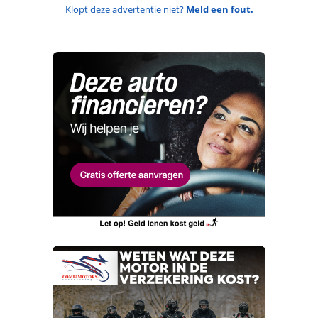
Klopt deze advertentie niet?
Meld een fout.
Naam
Wat vervelend dat je een fout
hebt ontdekt.
E-mailadres
Maar wat fijn dat je de moeite neemt om die te
melden. Dat komt de kwaliteit van onze
Naam
advertenties ten goede, dankjewel!
Telefoonnummer (optioneel)
Wat is jou opgevallen?
E-mailadres
Wat klopt er niet?
Vraag mijn proefrit aan
Telefoonnummer (optioneel)
Kan je ons nog meer vertellen? (optioneel)
viaBOVAG.nl verwerkt je persoonsgegevens
om je aanvraag zo goed mogelijk bij de
aanbieder te brengen. Lees hier meer over in
onze
privacyverklaring
.
Verstuur mijn vraag