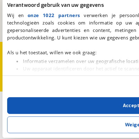
viaBOVAG.nl
Verantwoord gebruik van uw gegevens
Kosterijland
15
Wij en
onze 1022 partners
verwerken je persoonl
3981 AJ
Bunnik
technologieën zoals cookies om informatie op uw a
Een initiatief van
BOVAG
gepersonaliseerde advertenties en content, metingen
productontwikkeling. U kunt kiezen wie uw gegevens gebr
Over viaBOVAG.nl
Disclaimer- en Privacyverklaring
Als u het toestaat, willen we ook graag:
Cookievoorkeuren
Vacatures
Informatie verzamelen over uw geografische locati
Uw apparaat identificeren door het actief te scann
Lees meer over hoe uw persoonlijke gegevens worden ve
U kunt uw toestemming op elk moment wijzigen of intrekk
Met cookies en vergelijkbare technieken zorgen we voor 
Accep
cookies zorgen ervoor dat de website goed werkt. Ook g
verbeteren. We tonen je graag relevante advertenties e
buiten onze website volgt – uiteraard op anonie
Weig
privacyverklaring
. Als je weigert, plaatsen we alleen f
kun je later altijd aanpassen via de
voorkeurenpagina
.