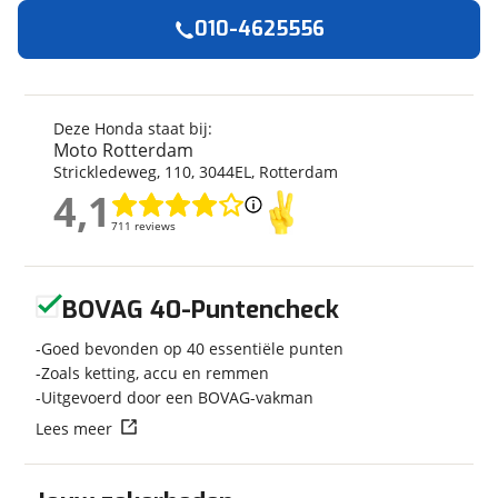
Algemeen
010-4625556
Merk
Honda
Model
CB 1000
Kenteken
57MZRT
Deze Honda staat bij:
Moto Rotterdam
Bouwjaar
2026
Strickledeweg
,
110
,
3044EL
,
Rotterdam
Modeljaar
2026
4,1
4,1
Categorie
Overig
711 reviews
711 reviews
Soort voertuig
Motor
Nieuw of occasion
Nieuw
Geen reviews gevonden
BOVAG 40-Puntencheck
Goed bevonden op 40 essentiële punten
Zoals ketting, accu en remmen
Techniek
Uitgevoerd door een BOVAG-vakman
Transmissie
Handgeschakeld
Lees meer