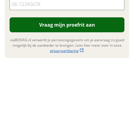
Royal Enfield.
Klik hier om foto's te uploaden
(optioneel)
Voor meer motoren zie onze website
JPG, PNG (max 10 foto's)
www.motorotterdam.nl
Vraag mijn proefrit aan
Jouw contactgegevens
viaBOVAG.nl verwerkt je persoonsgegevens om je aanvraag zo goed
Naam
mogelijk bij de aanbieder te brengen. Lees hier meer over in onze
privacyverklaring
.
E-mailadres
Telefoonnummer (optioneel)
Vraag mijn inruilwaarde aan