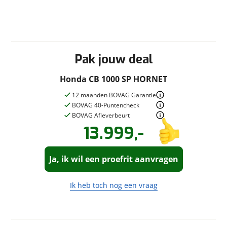
viaBOVAG.nl verwerkt je persoonsgegevens om je aanvraag zo
goed mogelijk bij de aanbieder te brengen. Lees hier meer
over in onze
privacyverklaring
.
Pak jouw deal
Honda CB 1000 SP HORNET
12 maanden BOVAG Garantie
BOVAG 40-Puntencheck
BOVAG Afleverbeurt
13.999,-
Vraag een
Stel een
vraag
proefrit
!
aan!
Ja, ik wil een proefrit aanvragen
Moto Rotterdam
neemt snel
Moto Rotterdam
contact met je op om je vraag te
neemt snel
beantwoorden.
contact met je op om een proefrit in
Ik heb toch nog een vraag
te plannen.
Jouw vraag
Jouw contactgegevens
Vraag