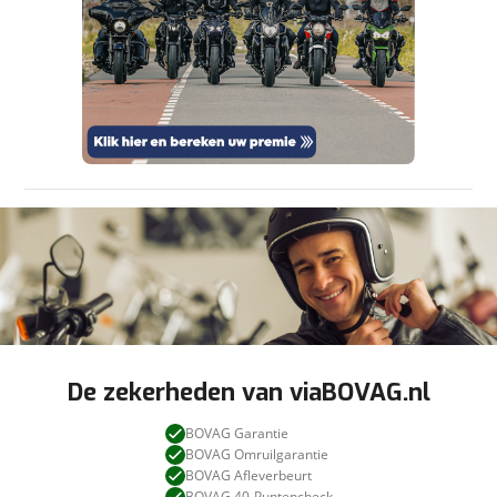
viaBOVAG.nl verwerkt je persoonsgegevens
om je aanvraag zo goed mogelijk bij de
aanbieder te brengen. Lees hier meer over in
Stuur mijn bevinding door
onze
privacyverklaring
.
De zekerheden van viaBOVAG.nl
BOVAG Garantie
BOVAG Omruilgarantie
BOVAG Afleverbeurt
BOVAG 40-Puntencheck