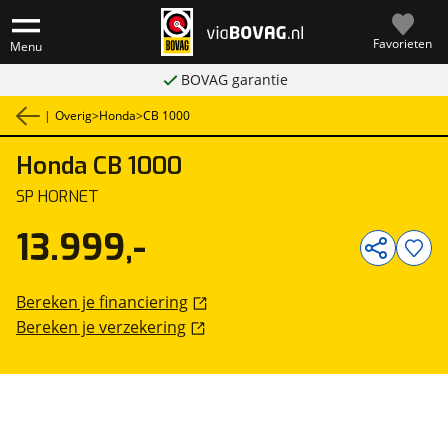
Favorieten
Menu
BOVAG garantie
|
Overig
>
Honda
>
CB 1000
Honda
CB 1000
1
/
7
SP HORNET
13.999,-
Bereken je financiering
Bereken je verzekering