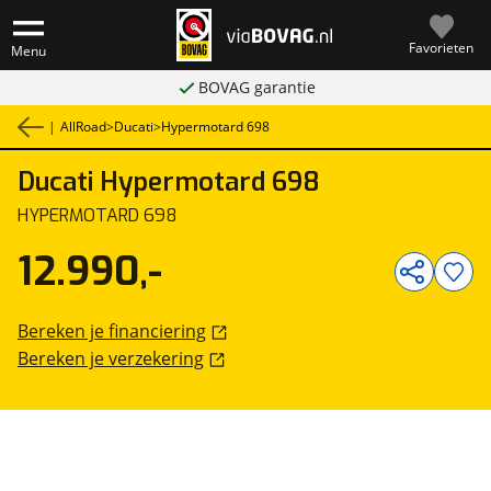
Favorieten
Menu
BOVAG garantie
|
AllRoad
>
Ducati
>
Hypermotard 698
Ducati
Hypermotard 698
1
/
8
HYPERMOTARD 698
12.990,-
Bereken je financiering
Bereken je verzekering