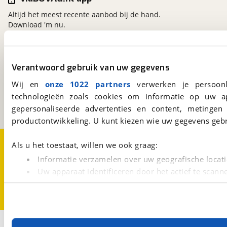
Altijd het meest recente aanbod bij de hand.
Download 'm nu.
viaBOVAG.nl
Verantwoord gebruik van uw gegevens
Kosterijland
15
Wij en
onze 1022 partners
verwerken je persoonl
3981 AJ
Bunnik
technologieën zoals cookies om informatie op uw a
Een initiatief van
BOVAG
gepersonaliseerde advertenties en content, metingen
productontwikkeling. U kunt kiezen wie uw gegevens gebr
Over viaBOVAG.nl
Disclaimer- en Privacyverklaring
Als u het toestaat, willen we ook graag:
Cookievoorkeuren
Vacatures
Informatie verzamelen over uw geografische locati
Uw apparaat identificeren door het actief te scann
Lees meer over hoe uw persoonlijke gegevens worden ve
U kunt uw toestemming op elk moment wijzigen of intrekk
Met cookies en vergelijkbare technieken zorgen we voor 