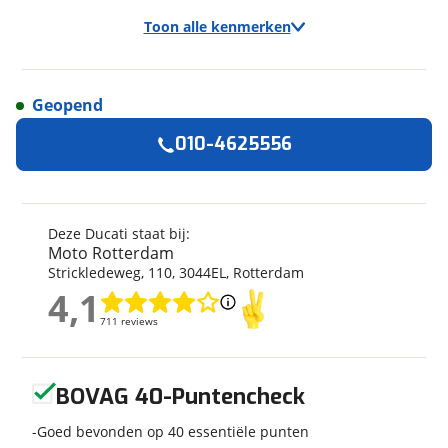
Toon alle kenmerken
Geopend
Algemeen
010-4625556
Merk
Ducati
Model
Hypermotard 698
Kenteken
34MXJL
Deze Ducati staat bij:
Moto Rotterdam
Kilometerstand
503 km
Strickledeweg
,
110
,
3044EL
,
Rotterdam
Bouwjaar
3-2025
4,1
4,1
Modeljaar
2025
711 reviews
711 reviews
Leeftijd
1 jaar en 5 maanden
Categorie
AllRoad
Geen reviews gevonden
Geschikt voor
A rijbewijs
BOVAG 40-Puntencheck
Soort voertuig
Motor
Goed bevonden op 40 essentiële punten
Nieuw of occasion
Occasion