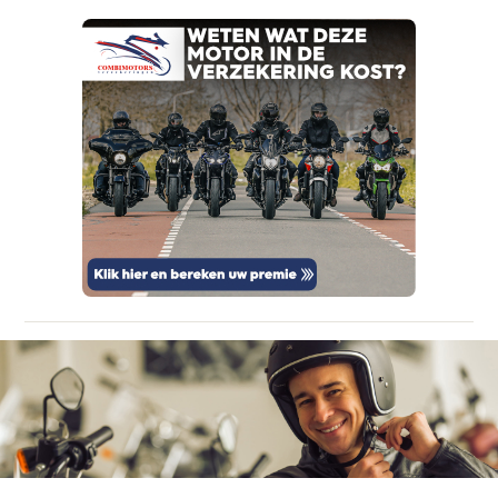
Kan je ons nog meer vertellen? (optioneel)
viaBOVAG.nl verwerkt je persoonsgegevens
om je aanvraag zo goed mogelijk bij de
aanbieder te brengen. Lees hier meer over in
onze
privacyverklaring
.
Verstuur mijn vraag
viaBOVAG.nl verwerkt je persoonsgegevens
om je aanvraag zo goed mogelijk bij de
aanbieder te brengen. Lees hier meer over in
Stuur mijn bevinding door
onze
privacyverklaring
.