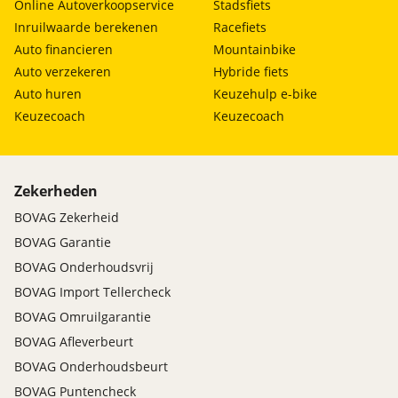
Online Autoverkoopservice
Stadsfiets
Inruilwaarde berekenen
Racefiets
Auto financieren
Mountainbike
Auto verzekeren
Hybride fiets
Auto huren
Keuzehulp e-bike
Keuzecoach
Keuzecoach
Zekerheden
BOVAG Zekerheid
BOVAG Garantie
BOVAG Onderhoudsvrij
BOVAG Import Tellercheck
BOVAG Omruilgarantie
BOVAG Afleverbeurt
BOVAG Onderhoudsbeurt
BOVAG Puntencheck