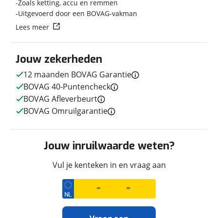
Zoals ketting, accu en remmen
Uitgevoerd door een BOVAG-vakman
Lees meer
Techniek
Jouw zekerheden
Transmissie
Handgeschakeld
12 maanden BOVAG Garantie
Vermogen
78pk (57kW)
BOVAG 40-Puntencheck
BOVAG Afleverbeurt
BOVAG Omruilgarantie
Afmetingen en gewicht
Maximaal toelaatbaar
151 kg
Jouw inruilwaarde weten?
gewicht
Vul je kenteken in en vraag aan
Uiterlijk
Kleur
Rood