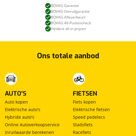
BOVAG Garantie
BOVAG Omruilgarantie
BOVAG Afleverbeurt
BOVAG 40-Puntencheck
Heldere all-in prijzen
Ons totale aanbod
AUTO'S
FIETSEN
Auto kopen
Fiets kopen
Elektrische auto's
Elektrische fietsen
Hybride auto's
Speed pedelecs
Online Autoverkoopservice
Stadsfiets
Inruilwaarde berekenen
Racefiets