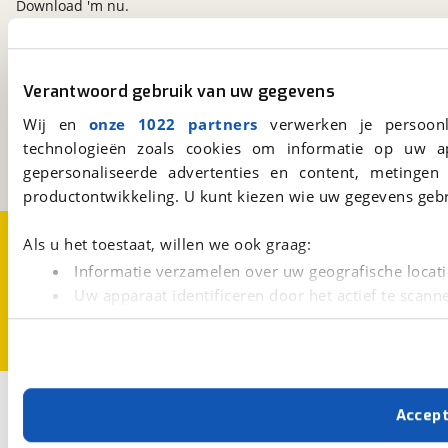
Download 'm nu.
viaBOVAG.nl
Verantwoord gebruik van uw gegevens
Kosterijland
15
Wij en
onze 1022 partners
verwerken je persoonl
3981 AJ
Bunnik
technologieën zoals cookies om informatie op uw a
Een initiatief van
BOVAG
gepersonaliseerde advertenties en content, metingen
productontwikkeling. U kunt kiezen wie uw gegevens gebr
Over viaBOVAG.nl
Disclaimer- en Privacyverklaring
Als u het toestaat, willen we ook graag:
Cookievoorkeuren
Vacatures
Informatie verzamelen over uw geografische locati
Uw apparaat identificeren door het actief te scann
Lees meer over hoe uw persoonlijke gegevens worden ve
U kunt uw toestemming op elk moment wijzigen of intrekk
Met cookies en vergelijkbare technieken zorgen we voor 
Accep
cookies zorgen ervoor dat de website goed werkt. Ook g
verbeteren. We tonen je graag relevante advertenties e