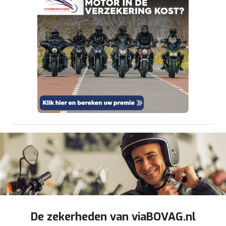
onze
privacyverklaring
.
Verstuur mijn vraag
viaBOVAG.nl verwerkt je persoonsgegevens
om je aanvraag zo goed mogelijk bij de
aanbieder te brengen. Lees hier meer over in
Stuur mijn bevinding door
onze
privacyverklaring
.
De zekerheden van viaBOVAG.nl