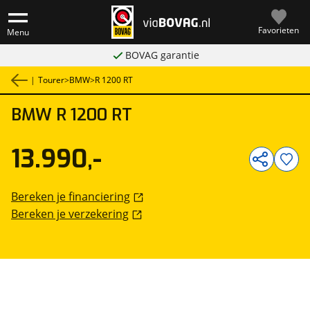
Favorieten
Menu
BOVAG garantie
|
Tourer
>
BMW
>
R 1200 RT
BMW
R 1200 RT
1
/
13
13.990,-
Bereken je financiering
Bereken je verzekering