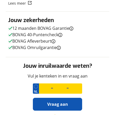
Lees meer
Jouw zekerheden
Techniek
12 maanden BOVAG Garantie
Transmissie
Handgeschakeld
BOVAG 40-Puntencheck
Vermogen
125pk (92kW)
BOVAG Afleverbeurt
BOVAG Omruilgarantie
Afmetingen en gewicht
Jouw inruilwaarde weten?
Maximaal toelaatbaar
276 kg
gewicht
Vul je kenteken in en vraag aan
Uiterlijk
Vraag aan
Kleur
Wit
Fabriekskleur
Alpinweiss