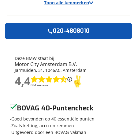
Toon alle kenmerken
020-4808010
Algemeen
Merk
BMW
Model
R 1200 RT
Deze BMW staat bij:
Motor City Amsterdam B.V.
Kenteken
68MJJR
Jarmuiden
,
31
,
1046AC
,
Amsterdam
Kilometerstand
18.878 km
4,4
Bouwjaar
3-2018
4,4
884 reviews
884 reviews
Modeljaar
2018
Leeftijd
8 jaar en 5 maanden
Geen reviews gevonden
Categorie
Tourer
BOVAG 40-Puntencheck
Geschikt voor
A rijbewijs
Goed bevonden op 40 essentiële punten
Soort voertuig
Motor
Zoals ketting, accu en remmen
Nieuw of occasion
Occasion
Uitgevoerd door een BOVAG-vakman