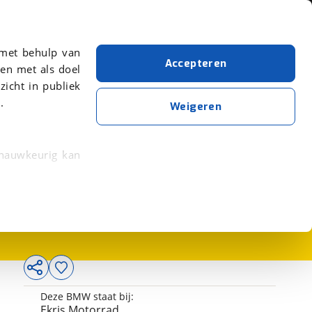
Over viaBOVAG.nl
er meer over in onze
 met behulp van
Accepteren
en met als doel
zicht in publiek
.
Weigeren
 nauwkeurig kan
26.900,-
 eigenschappen
rkeuren in het
trekken in de
lijke ervaring.
Deze BMW staat bij:
ytische cookies
Ekris Motorrad