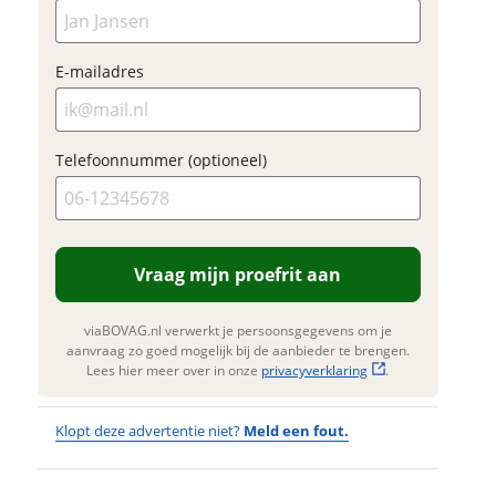
inruilwaarde te
Foto's
bepalen.
Vraag mijn proefrit
Klik hi
aan
E-mailadres
foonnummer (optioneel)
te upl
(option
viaBOVAG.nl verwerkt je
JPG, PN
oonsgegevens om je aanvraag zo
foto's)
ed mogelijk bij de aanbieder te
Telefoonnummer (optioneel)
gen. Lees hier meer over in onze
Verstuur mijn vraag
Jouw contac
privacyverklaring
.
Naam
viaBOVAG.nl verwerkt je
oonsgegevens om je aanvraag zo
Vraag mijn proefrit aan
ed mogelijk bij de aanbieder te
gen. Lees hier meer over in onze
E-mailadres
privacyverklaring
.
viaBOVAG.nl verwerkt je persoonsgegevens om je
aanvraag zo goed mogelijk bij de aanbieder te brengen.
Lees hier meer over in onze
privacyverklaring
.
Telefoonnum
Klopt deze advertentie niet?
Meld een fout.
(optioneel)