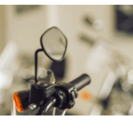
Bijtellingspercentage
22 %
Nieuwprijs
€ 31.729,-