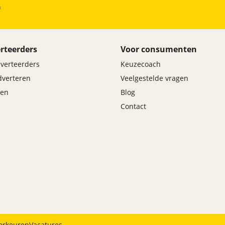
h
rteerders
Voor consumenten
dverteerders
Keuzecoach
adverteren
Veelgestelde vragen
en
Blog
Contact
orkeuren
Vacatures