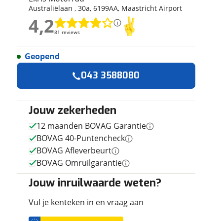
Australiëlaan
,
30
a
,
6199AA
,
Maastricht Airport
ruiken daarvoor
4,2
eme basis. Meer
4,2
lleen functionele
81 reviews
81 reviews
passen via de
Geopend
Geen reviews gevonden
043 3588080
Jouw zekerheden
12 maanden BOVAG Garantie
BOVAG 40-Puntencheck
BOVAG Afleverbeurt
BOVAG Omruilgarantie
Jouw inruilwaarde weten?
Vul je kenteken in en vraag aan