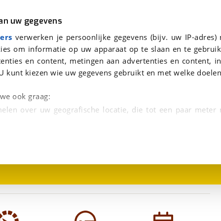
r
Kampeer
van uw gegevens
aag te beantwoorden.
viaBOVAG.nl verwerkt je persoonsgegevens om je aanvraag zo goed mogelijk bij de aanbieder te brengen. Lees hi
ers
verwerken je persoonlijke gegevens (bijv. uw IP-adres)
ies om informatie op uw apparaat op te slaan en te gebruik
enties en content, metingen aan advertenties en content, in
U kunt kiezen wie uw gegevens gebruikt en met welke doelen
n we ook graag:
elen over uw geografische locatie, die tot een paar meter
1
/
15
entificeren door het actief te scannen op specifieke
 persoonlijke gegevens worden verwerkt en stel uw voo
unt uw toestemming op elk moment wijzigen of in
kbare technieken zorgen we voor een betere en meer persoon
en ervoor dat de website goed werkt. Ook gebruiken we anal