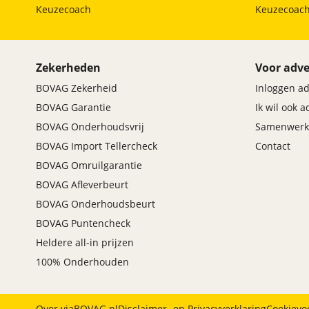
Keuzecoach
Keuzecoac
Zekerheden
Voor adve
BOVAG Zekerheid
Inloggen a
BOVAG Garantie
Ik wil ook 
BOVAG Onderhoudsvrij
Samenwerk
BOVAG Import Tellercheck
Contact
BOVAG Omruilgarantie
BOVAG Afleverbeurt
BOVAG Onderhoudsbeurt
BOVAG Puntencheck
Heldere all-in prijzen
100% Onderhouden
Over viaBOVAG.nl
Disclaimer- en Privacyverklaring
Cookievo