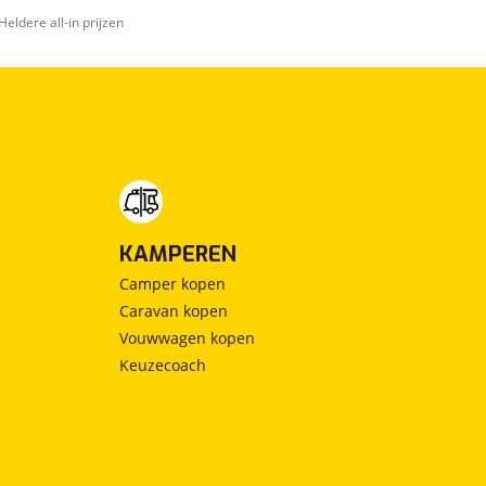
door
Heldere all-in prijzen
vertrouwd
KAMPEREN
Camper kopen
Caravan kopen
Vouwwagen kopen
Keuzecoach