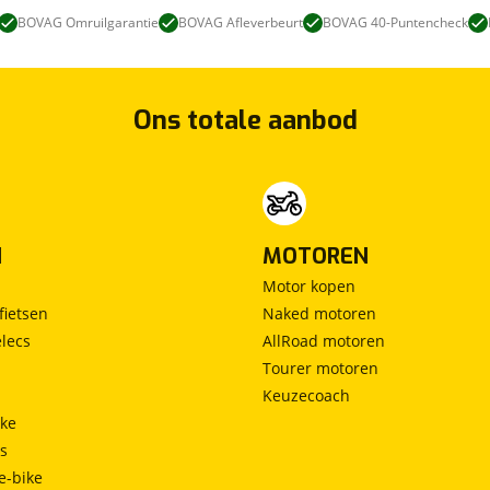
BOVAG Omruilgarantie
BOVAG Afleverbeurt
BOVAG 40-Puntencheck
Ons totale aanbod
N
MOTOREN
Motor kopen
fietsen
Naked motoren
lecs
AllRoad motoren
Tourer motoren
Keuzecoach
ke
ts
e-bike