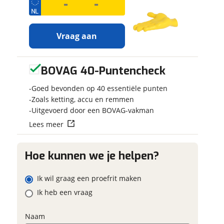
Vraag aan
BOVAG 40-Puntencheck
Ontvang
Jouw motor
gratis jouw
uw contactgegevens
uw vraag
Kenteken
Goed bevonden op 40 essentiële punten
inruilwaarde
!
Zoals ketting, accu en remmen
ag
am
Uitgevoerd door een BOVAG-vakman
Jouw
inruilwaarde
Lees meer
Schatting kilo
wordt bepaald in
combinatie met
deze motor:
iladres
Hoe kunnen we je helpen?
BMW M 1000 R
Eventuele bij
Competition
am
Ik wil graag een proefrit maken
(optioneel)
foonnummer (optioneel)
Ik heb een vraag
Ekris Motorrad
neemt snel contact met
je op om jouw
Naam
iladres