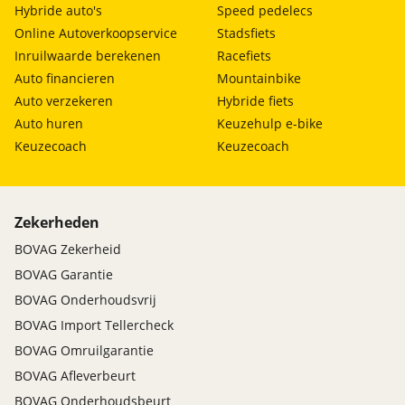
Hybride auto's
Speed pedelecs
Online Autoverkoopservice
Stadsfiets
Inruilwaarde berekenen
Racefiets
Auto financieren
Mountainbike
Auto verzekeren
Hybride fiets
Auto huren
Keuzehulp e-bike
Keuzecoach
Keuzecoach
Zekerheden
BOVAG Zekerheid
BOVAG Garantie
BOVAG Onderhoudsvrij
BOVAG Import Tellercheck
BOVAG Omruilgarantie
BOVAG Afleverbeurt
BOVAG Onderhoudsbeurt