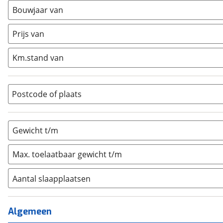
Busmodel
(
0
)
Bouwjaar van
Caravan
(
3
)
Half-integraal
(
0
)
Prijs van
Integraal
(
0
)
Km.stand van
Opzetunit
(
0
)
Overig
(
0
)
Vouwwagen
(
0
)
Postcode of plaats
Gewicht t/m
Max. toelaatbaar gewicht t/m
Aantal slaapplaatsen
1
(
0
)
2
(
2
)
Algemeen
3
(
1
)