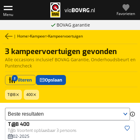
Favorieten
Menu
BOVAG garantie
|
Home
>
Kampeer
>
Kampeervoertuigen
3 kampeervoertuigen gevonden
Alle occasions inclusief BOVAG Garantie, Onderhoudsbeurt en
Puntencheck
2
Filteren
Opslaan
T@B
400
Sorteer resultaten
T@B
400
T@b Voortent opblaasbaar 3 persoons
02-2025