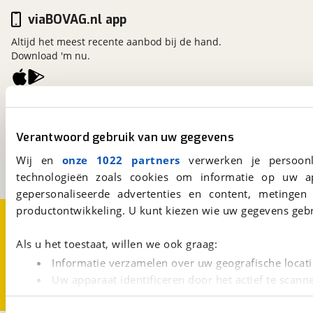
viaBOVAG.nl app
Altijd het meest recente aanbod bij de hand.
Download 'm nu.
viaBOVAG.nl
Kosterijland
15
Verantwoord gebruik van uw gegevens
3981 AJ
Bunnik
Een initiatief van
Wij en
onze 1022 partners
verwerken je persoonl
BOVAG
technologieën zoals cookies om informatie op uw a
gepersonaliseerde advertenties en content, metingen
productontwikkeling. U kunt kiezen wie uw gegevens gebr
Over viaBOVAG.nl
Disclaimer- en Privacyverklaring
Cookievoorkeuren
Vacatures
Als u het toestaat, willen we ook graag:
Informatie verzamelen over uw geografische locati
Uw apparaat identificeren door het actief te scann
Lees meer over hoe uw persoonlijke gegevens worden ve