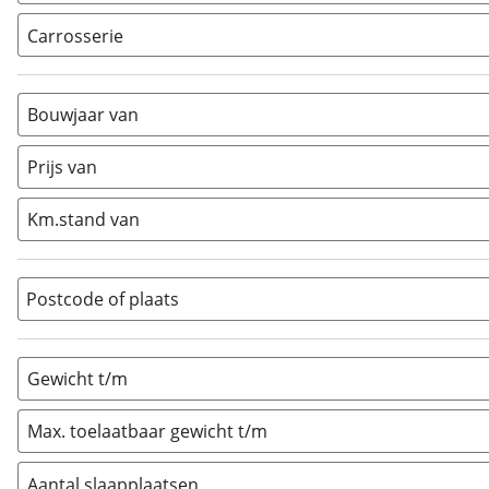
Carrosserie
Alkoof
(
0
)
Busmodel
(
0
)
Bouwjaar van
Caravan
(
13
)
Half-integraal
(
0
)
Prijs van
Integraal
(
0
)
Km.stand van
Opzetunit
(
0
)
Overig
(
0
)
Vouwwagen
(
0
)
Postcode of plaats
Gewicht t/m
Max. toelaatbaar gewicht t/m
Aantal slaapplaatsen