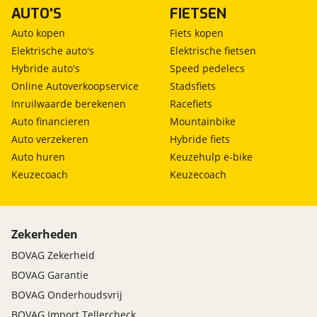
AUTO'S
FIETSEN
Auto kopen
Fiets kopen
Elektrische auto's
Elektrische fietsen
Hybride auto's
Speed pedelecs
Online Autoverkoopservice
Stadsfiets
Inruilwaarde berekenen
Racefiets
Auto financieren
Mountainbike
Auto verzekeren
Hybride fiets
Auto huren
Keuzehulp e-bike
Keuzecoach
Keuzecoach
Zekerheden
BOVAG Zekerheid
BOVAG Garantie
BOVAG Onderhoudsvrij
BOVAG Import Tellercheck