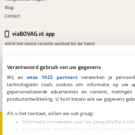
Blog
Contact
viaBOVAG.nl app
Altijd het meest recente aanbod bij de hand.
Download 'm nu.
Verantwoord gebruik van uw gegevens
viaBOVAG.nl
Wij en
onze 1022 partners
verwerken je persoonl
Kosterijland
15
technologieën zoals cookies om informatie op uw a
3981 AJ
Bunnik
gepersonaliseerde advertenties en content, metingen
Een initiatief van
BOVAG
productontwikkeling. U kunt kiezen wie uw gegevens gebr
Als u het toestaat, willen we ook graag:
Over viaBOVAG.nl
Disclaimer- en Privacyverklaring
Informatie verzamelen over uw geografische locati
Cookievoorkeuren
Vacatures
Uw apparaat identificeren door het actief te scann