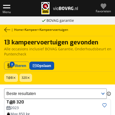
Favorieten
Menu
BOVAG garantie
|
Home
>
Kampeer
>
Kampeervoertuigen
13 kampeervoertuigen gevonden
Alle occasions inclusief BOVAG Garantie, Onderhoudsbeurt en
Puntencheck
2
Filteren
Opslaan
T@B
320
Sorteer resultaten
T@B
320
2023
Max 850 kg