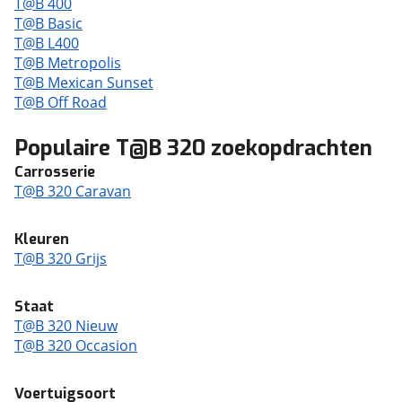
T@B 400
T@B Basic
T@B L400
T@B Metropolis
T@B Mexican Sunset
T@B Off Road
Populaire T@B 320 zoekopdrachten
Carrosserie
T@B 320 Caravan
Kleuren
T@B 320 Grijs
Staat
T@B 320 Nieuw
T@B 320 Occasion
Voertuigsoort