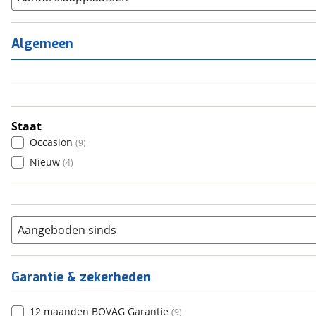
1
(
1
)
2
(
12
)
Algemeen
3
(
0
)
4
(
0
)
5
(
0
)
6+
(
0
)
Staat
Occasion
(
9
)
Nieuw
(
4
)
Aangeboden sinds
Garantie & zekerheden
12 maanden BOVAG Garantie
(
9
)