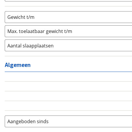
Gewicht t/m
Max. toelaatbaar gewicht t/m
Aantal slaapplaatsen
1
(
0
)
2
(
0
)
Algemeen
3
(
0
)
4
(
0
)
5
(
0
)
6+
(
0
)
Aangeboden sinds