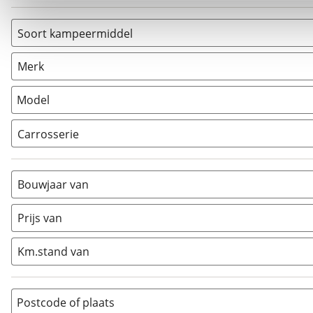
Soort kampeermiddel
Caravan
(
0
)
Merk
Camper
(
0
)
Vouwwagen
(
0
)
Model
Carrosserie
Alkoof
(
0
)
Busmodel
(
0
)
Bouwjaar van
Caravan
(
0
)
Half-integraal
(
0
)
Prijs van
Integraal
(
0
)
Km.stand van
Opzetunit
(
0
)
Overig
(
0
)
Vouwwagen
(
0
)
Postcode of plaats