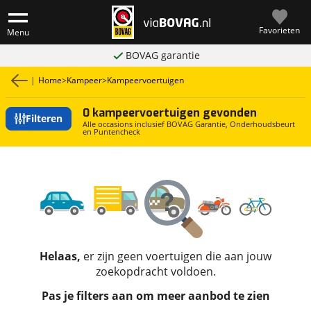
Favorieten
Menu
BOVAG garantie
|
Home
>
Kampeer
>
Kampeervoertuigen
0 kampeervoertuigen gevonden
Filteren
Alle occasions inclusief BOVAG Garantie, Onderhoudsbeurt
en Puntencheck
Helaas,
er zijn geen voertuigen die aan jouw
zoekopdracht voldoen.
Pas je filters aan om meer aanbod te zien