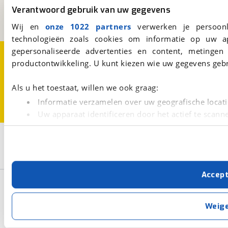
Verantwoord gebruik van uw gegevens
Een initiatief van
BOVAG
Wij en
onze 1022 partners
verwerken je persoonl
technologieën zoals cookies om informatie op uw a
gepersonaliseerde advertenties en content, metingen
Over viaBOVAG.nl
Disclaimer- en Privacyverklaring
Cookievoorkeuren
Vacatures
productontwikkeling. U kunt kiezen wie uw gegevens gebr
Als u het toestaat, willen we ook graag:
Informatie verzamelen over uw geografische locati
Uw apparaat identificeren door het actief te scann
Lees meer over hoe uw persoonlijke gegevens worden ve
Filters
U kunt uw toestemming op elk moment wijzigen of intrekk
Selecteer filters om je zoekopdracht te verfijnen
Met cookies en vergelijkbare technieken zorgen we voor 
Accep
cookies zorgen ervoor dat de website goed werkt. Ook g
Basisgegevens
verbeteren. We tonen je graag relevante advertenties e
buiten onze website volgt – uiteraard op anonie
Weig
privacyverklaring
. Als je weigert, plaatsen we alleen f
Zoeken
kun je later altijd aanpassen via de
voorkeurenpagina
.