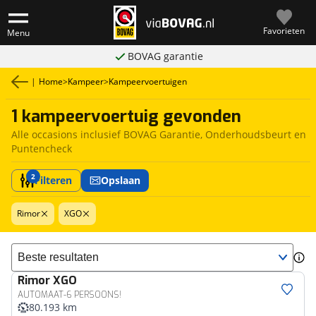
Favorieten
Menu
BOVAG garantie
|
Home
>
Kampeer
>
Kampeervoertuigen
1 kampeervoertuig gevonden
Alle occasions inclusief BOVAG Garantie, Onderhoudsbeurt en
Puntencheck
2
Filteren
Opslaan
Rimor
XGO
Sorteer resultaten
Rimor
XGO
AUTOMAAT-6 PERSOONS!
80.193 km