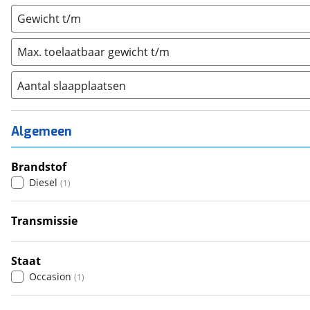
Gewicht t/m
Max. toelaatbaar gewicht t/m
Aantal slaapplaatsen
1
(
0
)
2
(
0
)
Algemeen
3
(
0
)
4
Brandstof
(
1
)
Diesel
(
1
)
5
(
0
)
6+
(
0
)
Transmissie
Automatisch
(
1
)
Staat
Occasion
(
1
)