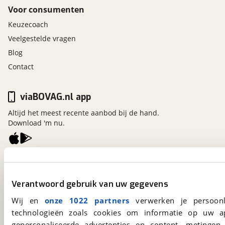
Voor consumenten
Keuzecoach
Veelgestelde vragen
Blog
Contact
viaBOVAG.nl app
Altijd het meest recente aanbod bij de hand.
Download 'm nu.
viaBOVAG.nl
Kosterijland
15
Verantwoord gebruik van uw gegevens
3981 AJ
Bunnik
Een initiatief van
Wij en
onze 1022 partners
verwerken je persoonl
BOVAG
technologieën zoals cookies om informatie op uw a
gepersonaliseerde advertenties en content, metingen