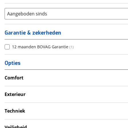
Aangeboden sinds
Garantie & zekerheden
12 maanden BOVAG Garantie
(
1
)
Opties
Comfort
Douche
Televisie
Exterieur
Verwarmde leefruimte
Dakluik
Wasruimte met toilet
Fietsendrager
Techniek
Schotel
Schoonwatertank
Zonnepanelen
Veiligheid