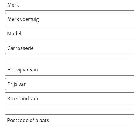
(
1
)
Merk
Caravan
(
0
)
Vouwwagen
(
0
)
Merk voertuig
Model
Carrosserie
Alkoof
(
0
)
Busmodel
(
0
)
Bouwjaar van
Caravan
(
0
)
Half-integraal
(
1
)
Prijs van
Integraal
(
0
)
Km.stand van
Opzetunit
(
0
)
Overig
(
0
)
Vouwwagen
(
0
)
Postcode of plaats