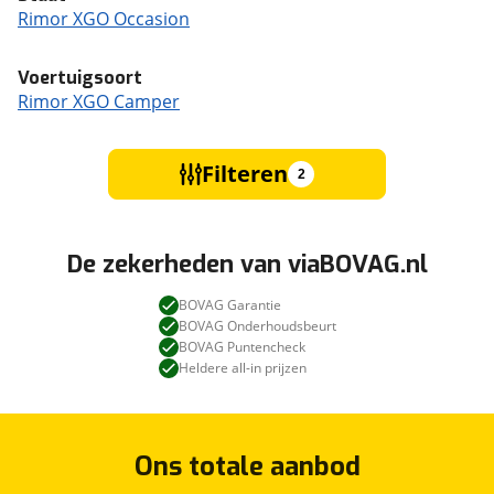
Rimor XGO Occasion
Voertuigsoort
Rimor XGO Camper
Filteren
2
De zekerheden van viaBOVAG.nl
BOVAG Garantie
BOVAG Onderhoudsbeurt
BOVAG Puntencheck
Heldere all-in prijzen
Ons totale aanbod