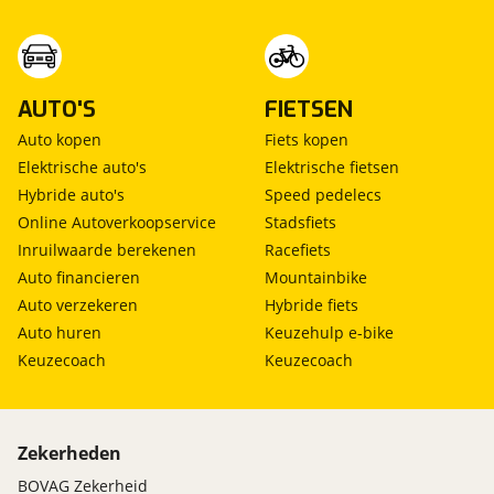
AUTO'S
FIETSEN
Auto kopen
Fiets kopen
Elektrische auto's
Elektrische fietsen
Hybride auto's
Speed pedelecs
Online Autoverkoopservice
Stadsfiets
Inruilwaarde berekenen
Racefiets
Auto financieren
Mountainbike
Auto verzekeren
Hybride fiets
Auto huren
Keuzehulp e-bike
Keuzecoach
Keuzecoach
Zekerheden
BOVAG Zekerheid