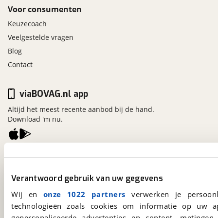
Voor consumenten
Keuzecoach
Veelgestelde vragen
Blog
Contact
viaBOVAG.nl app
Altijd het meest recente aanbod bij de hand.
Download 'm nu.
viaBOVAG.nl
Kosterijland
15
Verantwoord gebruik van uw gegevens
3981 AJ
Bunnik
Een initiatief van
Wij en
onze 1022 partners
verwerken je persoonl
BOVAG
technologieën zoals cookies om informatie op uw a
gepersonaliseerde advertenties en content, metingen