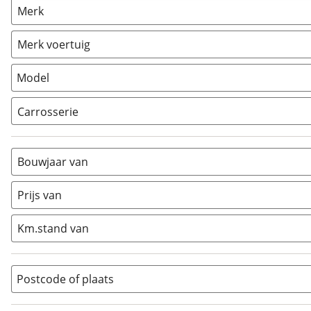
(
1
)
Merk
Caravan
(
0
)
Vouwwagen
(
0
)
Merk voertuig
Model
Carrosserie
Alkoof
(
0
)
Busmodel
(
0
)
Bouwjaar van
Caravan
(
0
)
Half-integraal
(
1
)
Prijs van
Integraal
(
0
)
Km.stand van
Opzetunit
(
0
)
Overig
(
0
)
Vouwwagen
(
0
)
Postcode of plaats