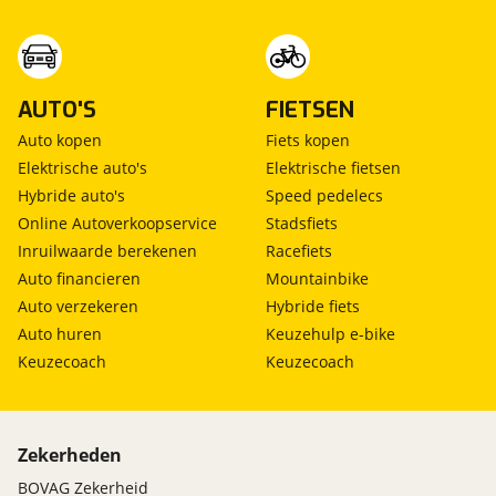
AUTO'S
FIETSEN
Auto kopen
Fiets kopen
Elektrische auto's
Elektrische fietsen
Hybride auto's
Speed pedelecs
Online Autoverkoopservice
Stadsfiets
Inruilwaarde berekenen
Racefiets
Auto financieren
Mountainbike
Auto verzekeren
Hybride fiets
Auto huren
Keuzehulp e-bike
Keuzecoach
Keuzecoach
Zekerheden
BOVAG Zekerheid