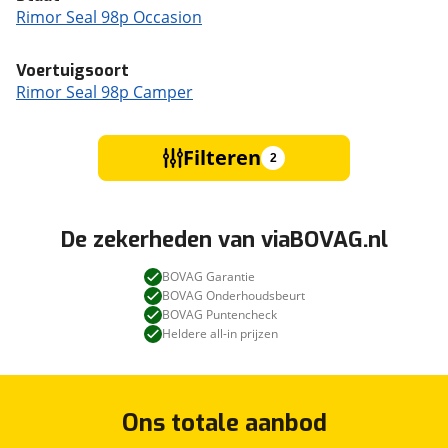
Rimor Seal 98p Occasion
Voertuigsoort
Rimor Seal 98p Camper
Filteren
2
De zekerheden van viaBOVAG.nl
BOVAG Garantie
BOVAG Onderhoudsbeurt
BOVAG Puntencheck
Heldere all-in prijzen
Ons totale aanbod