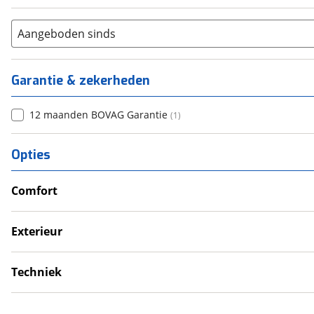
Aangeboden sinds
Garantie & zekerheden
12 maanden BOVAG Garantie
(
1
)
Opties
Comfort
Douche
Televisie
Exterieur
Verwarmde leefruimte
Fietsendrager
Wasruimte met toilet
Luifel
Techniek
Schotel
Schoonwatertank
Zonnepanelen