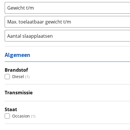
Gewicht t/m
Max. toelaatbaar gewicht t/m
Aantal slaapplaatsen
1
(
0
)
2
(
0
)
Algemeen
3
(
1
)
4
Brandstof
(
0
)
Diesel
(
1
)
5
(
0
)
6+
(
0
)
Transmissie
Handgeschakeld
(
1
)
Staat
Occasion
(
1
)