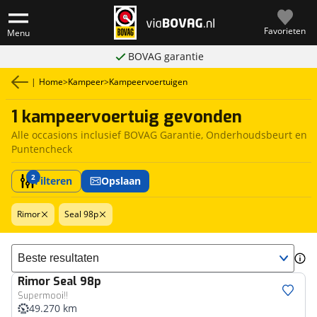
Favorieten
Menu
BOVAG garantie
|
Home
>
Kampeer
>
Kampeervoertuigen
1 kampeervoertuig gevonden
Alle occasions inclusief BOVAG Garantie, Onderhoudsbeurt en
Puntencheck
2
Filteren
Opslaan
Rimor
Seal 98p
Sorteer resultaten
Rimor
Seal 98p
Supermooi!!
49.270 km