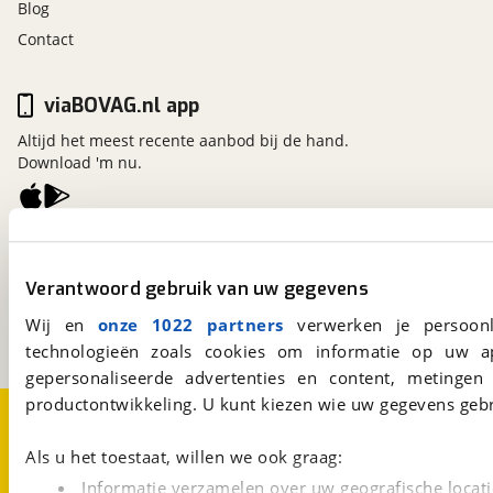
Blog
Contact
viaBOVAG.nl app
Altijd het meest recente aanbod bij de hand.
Download 'm nu.
viaBOVAG.nl
Kosterijland
15
Verantwoord gebruik van uw gegevens
3981 AJ
Bunnik
Een initiatief van
Wij en
onze 1022 partners
verwerken je persoonl
BOVAG
technologieën zoals cookies om informatie op uw a
gepersonaliseerde advertenties en content, metingen
productontwikkeling. U kunt kiezen wie uw gegevens gebr
Over viaBOVAG.nl
Disclaimer- en Privacyverklaring
Cookievoorkeuren
Vacatures
Als u het toestaat, willen we ook graag:
Informatie verzamelen over uw geografische locati