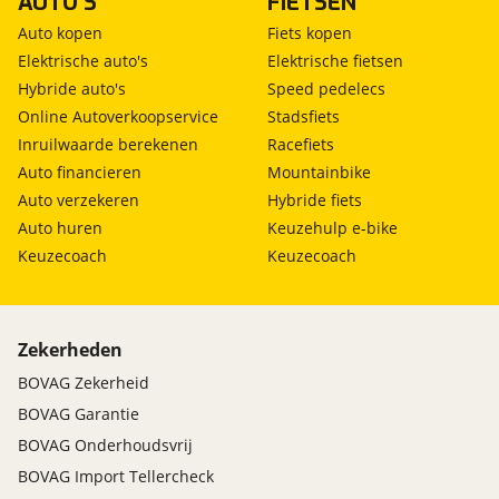
AUTO'S
FIETSEN
Auto kopen
Fiets kopen
Elektrische auto's
Elektrische fietsen
Hybride auto's
Speed pedelecs
Online Autoverkoopservice
Stadsfiets
Inruilwaarde berekenen
Racefiets
Auto financieren
Mountainbike
Auto verzekeren
Hybride fiets
Auto huren
Keuzehulp e-bike
Keuzecoach
Keuzecoach
Zekerheden
BOVAG Zekerheid
BOVAG Garantie
BOVAG Onderhoudsvrij
BOVAG Import Tellercheck