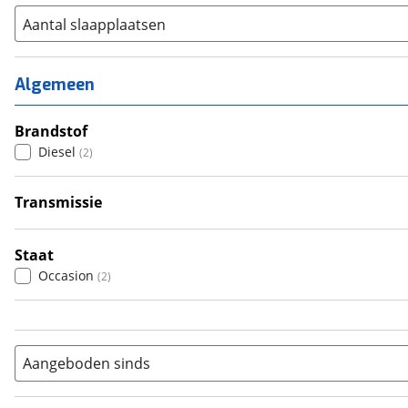
Aantal slaapplaatsen
1
(
0
)
2
(
2
)
Algemeen
3
(
0
)
4
Brandstof
(
0
)
Diesel
(
2
)
5
(
0
)
6+
(
0
)
Transmissie
Handgeschakeld
(
2
)
Staat
Occasion
(
2
)
Aangeboden sinds