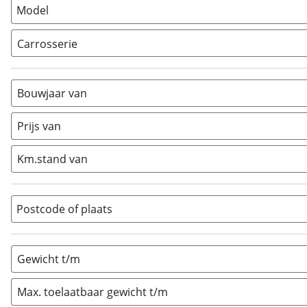
Model
Carrosserie
Alkoof
(
0
)
Busmodel
(
1
)
Bouwjaar van
Caravan
(
0
)
Half-integraal
(
0
)
Prijs van
Integraal
(
0
)
Km.stand van
Opzetunit
(
0
)
Overig
(
1
)
Vouwwagen
(
0
)
Postcode of plaats
Gewicht t/m
Max. toelaatbaar gewicht t/m