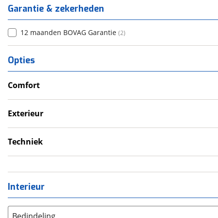
Garantie & zekerheden
12 maanden BOVAG Garantie
(
2
)
Opties
Comfort
Douche
Verwarmde leefruimte
Exterieur
Wasruimte met toilet
Dakluik
Fietsendrager
Techniek
Luifel
Omvormer
Zonnepanelen
Schoonwatertank
Interieur
Bedindeling