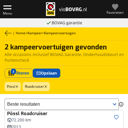
Favorieten
Menu
BOVAG garantie
|
Home
>
Kampeer
>
Kampeervoertuigen
2 kampeervoertuigen gevonden
Alle occasions inclusief BOVAG Garantie, Onderhoudsbeurt en
Puntencheck
2
Filteren
Opslaan
Pössl
Roadcruiser
Sorteer resultaten
Pössl
Roadcruiser
72.200 km
2013