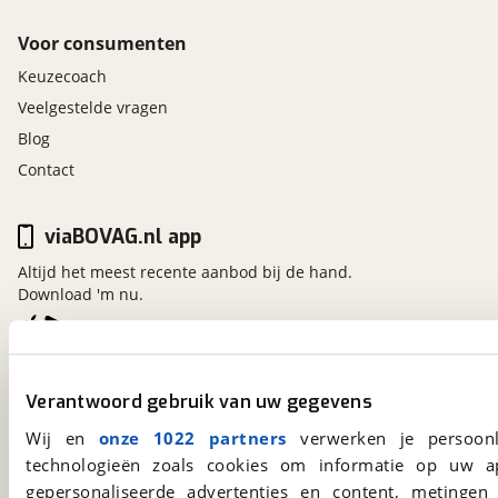
Voor consumenten
Keuzecoach
Veelgestelde vragen
Blog
Contact
viaBOVAG.nl app
Altijd het meest recente aanbod bij de hand.
Download 'm nu.
viaBOVAG.nl
Verantwoord gebruik van uw gegevens
Kosterijland
15
3981 AJ
Bunnik
Wij en
onze 1022 partners
verwerken je persoonl
Een initiatief van
technologieën zoals cookies om informatie op uw a
BOVAG
gepersonaliseerde advertenties en content, metingen