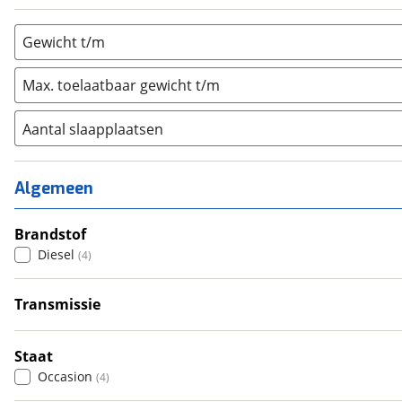
Gewicht t/m
Max. toelaatbaar gewicht t/m
Aantal slaapplaatsen
1
(
0
)
2
(
3
)
Algemeen
3
(
1
)
4
Brandstof
(
0
)
Diesel
(
4
)
5
(
0
)
6+
(
0
)
Transmissie
Handgeschakeld
(
2
)
Automatisch
(
2
)
Staat
Occasion
(
4
)