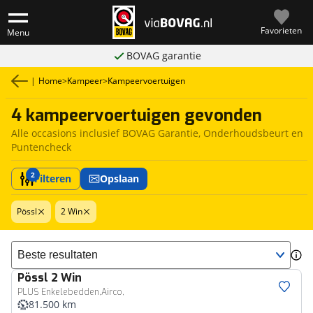
Favorieten
Menu
BOVAG garantie
|
Home
>
Kampeer
>
Kampeervoertuigen
4 kampeervoertuigen gevonden
Alle occasions inclusief BOVAG Garantie, Onderhoudsbeurt en
Puntencheck
2
Filteren
Opslaan
Pössl
2 Win
Sorteer resultaten
Pössl
2 Win
PLUS Enkelebedden,Airco,
81.500 km