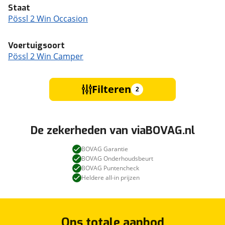
Staat
Pössl 2 Win Occasion
Voertuigsoort
Pössl 2 Win Camper
Filteren
2
De zekerheden van viaBOVAG.nl
BOVAG Garantie
BOVAG Onderhoudsbeurt
BOVAG Puntencheck
Heldere all-in prijzen
Ons totale aanbod