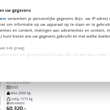
r
Kampeer
van uw gegevens
ers
verwerken je persoonlijke gegevens (bijv. uw IP-adres)
ies om informatie op uw apparaat op te slaan en te gebruik
enties en content, metingen aan advertenties en content, in
 je gevonden
U kunt kiezen wie uw gegevens gebruikt en met welke doelen
dsbeurt en Puntencheck
n we ook graag:
elen over uw geografische locatie, die tot een paar meter
entificeren door het actief te scannen op specifieke
Polar
620
 persoonlijke gegevens worden verwerkt en stel uw voo
BQD Blue Edition
unt uw toestemming op elk moment wijzigen of in
2025
Max 2000 kg
Ledig 1575 kg
kbare technieken zorgen we voor een betere en meer persoon
BRUMMEN
60.320,-
en ervoor dat de website goed werkt. Ook gebruiken we anal