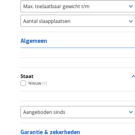
Max. toelaatbaar gewicht t/m
Aantal slaapplaatsen
1
(
0
)
2
(
0
)
Algemeen
3
(
0
)
4
(
1
)
5
(
0
)
6+
(
0
)
Staat
Nieuw
(
1
)
Aangeboden sinds
Garantie & zekerheden