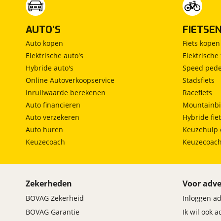
AUTO'S
FIETSE
Auto kopen
Fiets kopen
Elektrische auto's
Elektrische 
Hybride auto's
Speed pede
Online Autoverkoopservice
Stadsfiets
Inruilwaarde berekenen
Racefiets
Auto financieren
Mountainbi
Auto verzekeren
Hybride fie
Auto huren
Keuzehulp 
Keuzecoach
Keuzecoac
Zekerheden
Voor adve
BOVAG Zekerheid
Inloggen a
BOVAG Garantie
Ik wil ook 