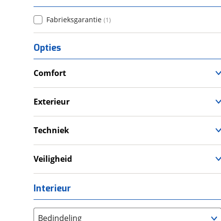
Fabrieksgarantie
(
1
)
Opties
Comfort
Douche
Verwarmde leefruimte
Exterieur
Wasruimte met toilet
Dakluik
Techniek
Eigen accu
Omvormer
Veiligheid
Schoonwatertank
Rookmelder
Interieur
Bedindeling