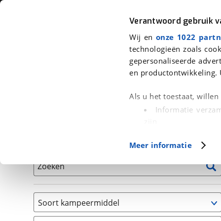
Auto
Fiets
Moto
Verantwoord gebruik 
Wij en
onze 1022 partn
<
Terug
|
Home
>
Kampeer
>
Kampeervoertuigen
technologieën zoals cook
gepersonaliseerde advert
We hebben 1 kampeervoertuig voor
en productontwikkeling. 
Alle occasions inclusief BOVAG Garantie, Onderhou
Als u het toestaat, wille
Informatie verzam
zijn
Uw apparaat id
Basisgegevens
Meer informatie
(fingerprinting)
Lees meer over hoe uw
Zoeken
detailgedeelte
in. U k
Cookieverklaring.
Soort kampeermiddel
Met cookies en vergelij
Caravan
Functionele cookies zorg
(
1
)