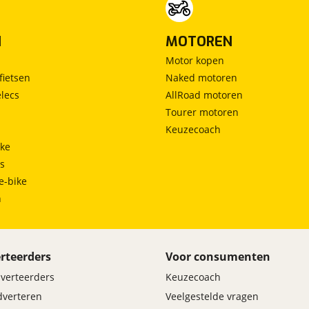
N
MOTOREN
Motor kopen
fietsen
Naked motoren
lecs
AllRoad motoren
Tourer motoren
Keuzecoach
ke
ts
e-bike
h
rteerders
Voor consumenten
dverteerders
Keuzecoach
adverteren
Veelgestelde vragen