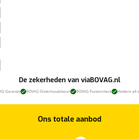
De zekerheden van viaBOVAG.nl
G Garantie
BOVAG Onderhoudsbeurt
BOVAG Puntencheck
Heldere all-i
Ons totale aanbod