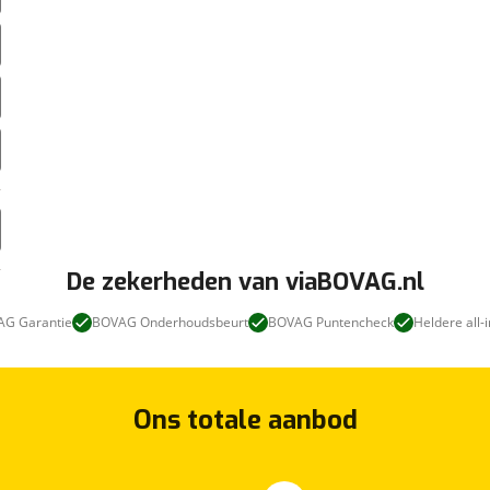
De zekerheden van viaBOVAG.nl
G Garantie
BOVAG Onderhoudsbeurt
BOVAG Puntencheck
Heldere all-i
Ons totale aanbod