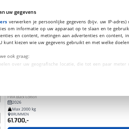
r
Kampeer
van uw gegevens
ers
verwerken je persoonlijke gegevens (bijv. uw IP-adres)
ies om informatie op uw apparaat op te slaan en te gebruik
enties en content, metingen aan advertenties en content, in
 je gevonden
U kunt kiezen wie uw gegevens gebruikt en met welke doelen
dsbeurt en Puntencheck
n we ook graag:
elen over uw geografische locatie, die tot een paar meter
entificeren door het actief te scannen op specifieke
Polar
590
 persoonlijke gegevens worden verwerkt en stel uw voo
FWA Black Edition
unt uw toestemming op elk moment wijzigen of in
2026
Max 2000 kg
BRUMMEN
61.700,-
kbare technieken zorgen we voor een betere en meer persoon
en ervoor dat de website goed werkt. Ook gebruiken we anal