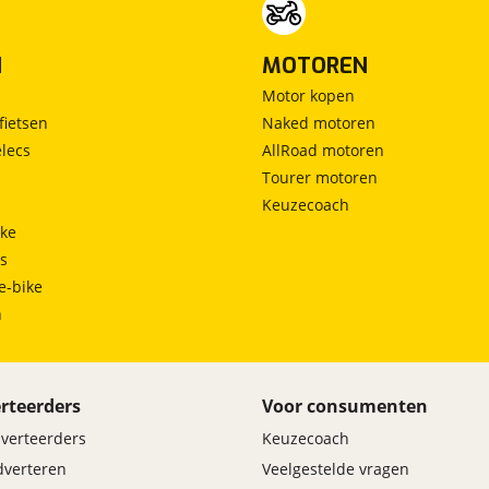
N
MOTOREN
Motor kopen
fietsen
Naked motoren
lecs
AllRoad motoren
Tourer motoren
Keuzecoach
ke
ts
e-bike
h
rteerders
Voor consumenten
dverteerders
Keuzecoach
adverteren
Veelgestelde vragen