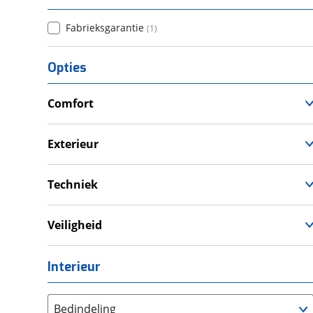
Fabrieksgarantie
(
1
)
Opties
Comfort
Verwarmde leefruimte
Wasruimte met toilet
Exterieur
Dakluik
Techniek
Eigen accu
Omvormer
Veiligheid
Schoonwatertank
Rookmelder
Interieur
Bedindeling