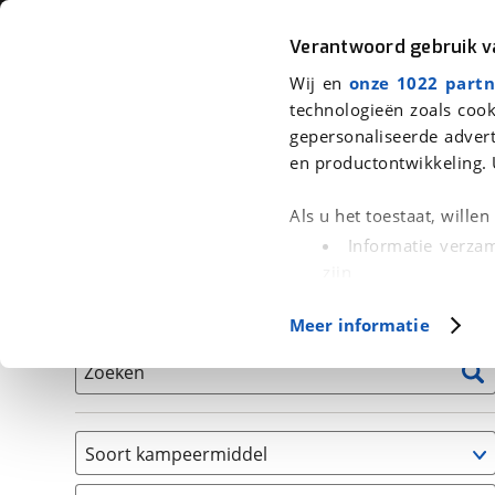
Auto
Fiets
Moto
Verantwoord gebruik 
Wij en
onze 1022 partn
<
Terug
|
Home
>
Kampeer
>
Kampeervoertuigen
technologieën zoals cook
gepersonaliseerde advert
We hebben 1 kampeervoertuig voor
en productontwikkeling. 
Alle occasions inclusief BOVAG Garantie, Onderhou
Als u het toestaat, wille
Informatie verzam
zijn
Uw apparaat id
Basisgegevens
Meer informatie
(fingerprinting)
Lees meer over hoe uw
Zoeken
detailgedeelte
in. U k
Cookieverklaring.
Soort kampeermiddel
Met cookies en vergelij
Caravan
Functionele cookies zorg
(
1
)