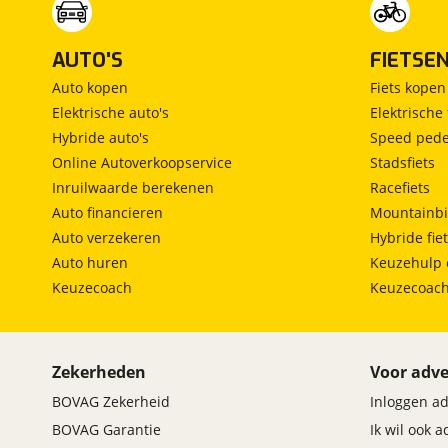
AUTO'S
FIETSE
Auto kopen
Fiets kopen
Elektrische auto's
Elektrische 
Hybride auto's
Speed pede
Online Autoverkoopservice
Stadsfiets
Inruilwaarde berekenen
Racefiets
Auto financieren
Mountainbi
Auto verzekeren
Hybride fie
Auto huren
Keuzehulp 
Keuzecoach
Keuzecoac
Zekerheden
Voor adve
BOVAG Zekerheid
Inloggen a
BOVAG Garantie
Ik wil ook 