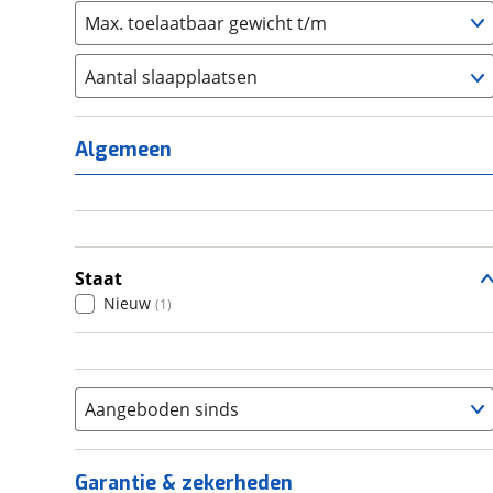
Max. toelaatbaar gewicht t/m
Aantal slaapplaatsen
1
(
0
)
2
(
0
)
Algemeen
3
(
0
)
4
(
1
)
5
(
0
)
6+
(
0
)
Staat
Nieuw
(
1
)
Aangeboden sinds
Garantie & zekerheden