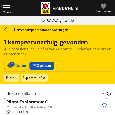
Favorieten
Menu
BOVAG garantie
|
Home
>
Kampeer
>
Kampeervoertuigen
1 kampeervoertuig gevonden
Alle occasions inclusief BOVAG Garantie, Onderhoudsbeurt en
Puntencheck
2
Filteren
Opslaan
Pilote
Explorateur G
Sorteer resultaten
Pilote
Explorateur G
741 Dwarsbed/Hefbed/Alde/2012
69.000 km