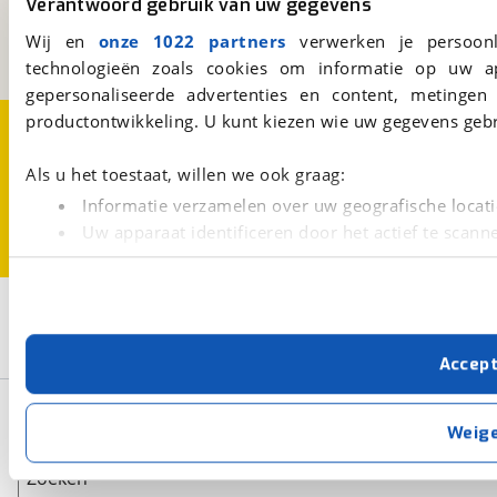
Verantwoord gebruik van uw gegevens
3981 AJ
Bunnik
Een initiatief van
Wij en
onze 1022 partners
verwerken je persoonl
BOVAG
technologieën zoals cookies om informatie op uw a
gepersonaliseerde advertenties en content, metingen
productontwikkeling. U kunt kiezen wie uw gegevens gebr
Over viaBOVAG.nl
Disclaimer- en Privacyverklaring
Cookievoorkeuren
Vacatures
Als u het toestaat, willen we ook graag:
Informatie verzamelen over uw geografische locati
Uw apparaat identificeren door het actief te scann
Lees meer over hoe uw persoonlijke gegevens worden ve
U kunt uw toestemming op elk moment wijzigen of intrekk
2
Opslaan
Met cookies en vergelijkbare technieken zorgen we voor 
Pilote
Explorateur G
Accep
cookies zorgen ervoor dat de website goed werkt. Ook g
verbeteren. We tonen je graag relevante advertenties e
Basisgegevens
buiten onze website volgt – uiteraard op anonie
Weig
privacyverklaring
. Als je weigert, plaatsen we alleen f
kun je later altijd aanpassen via de
voorkeurenpagina
.
Zoeken