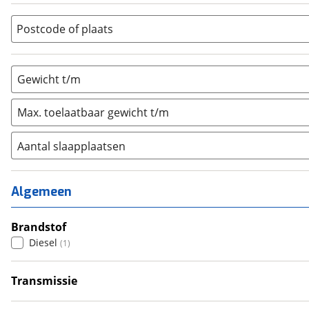
(
0
)
Vouwwagen
(
0
)
Postcode of plaats
Gewicht t/m
Max. toelaatbaar gewicht t/m
Aantal slaapplaatsen
1
(
0
)
2
(
0
)
Algemeen
3
(
0
)
4
Brandstof
(
1
)
Diesel
(
1
)
5
(
0
)
6+
(
0
)
Transmissie
Handgeschakeld
(
1
)