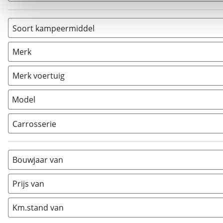
Soort kampeermiddel
Camper
(
1
)
Merk
Caravan
(
0
)
Vouwwagen
(
0
)
Merk voertuig
Model
Carrosserie
Alkoof
(
0
)
Busmodel
(
0
)
Bouwjaar van
Caravan
(
0
)
Half-integraal
(
0
)
Prijs van
Integraal
(
1
)
Km.stand van
Opzetunit
(
0
)
Overig