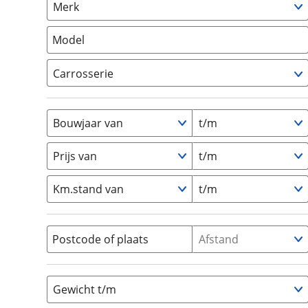
Merk
om de site continu te v
Camper
(
0
)
technologie die je gedr
Vouwwagen
(
0
)
Model
weten? Bekijk onze
disc
en beperkte analytis
Carrosserie
voorkeurenpagina
.
Alkoof
(
0
)
Busmodel
(
0
)
Bouwjaar van
t/m
Caravan
(
0
)
Half-integraal
(
0
)
Prijs van
t/m
Integraal
(
0
)
Km.stand van
t/m
Opzetunit
(
0
)
Overig
(
0
)
Vouwwagen
(
0
)
Postcode of plaats
Afstand
Gewicht t/m