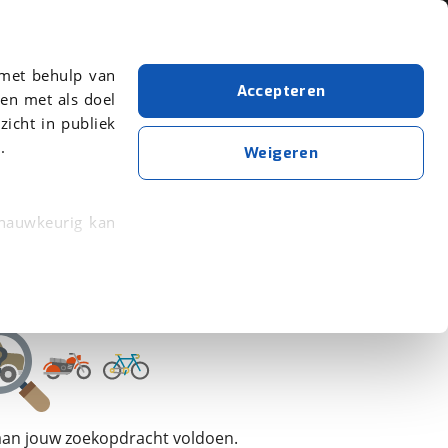
Over viaBOVAG.nl
 met behulp van
Accepteren
en met als doel
zicht in publiek
.
La Strada
Weigeren
Wis alle filters
Zoekopdracht opslaan
 nauwkeurig kan
 eigenschappen
rkeuren in het
trekken in de
lijke ervaring.
 aan jouw zoekopdracht voldoen.
ytische cookies