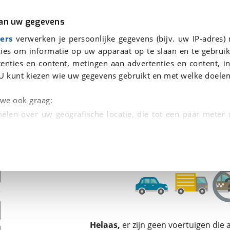
r
Kampeer
van uw gegevens
ers
verwerken je persoonlijke gegevens (bijv. uw IP-adres)
ies om informatie op uw apparaat op te slaan en te gebruik
enties en content, metingen aan advertenties en content, in
oor je gevonden
U kunt kiezen wie uw gegevens gebruikt en met welke doelen
dsbeurt en Puntencheck
n we ook graag:
elen over uw geografische locatie, die tot een paar meter
entificeren door het actief te scannen op specifieke
 persoonlijke gegevens worden verwerkt en stel uw voo
unt uw toestemming op elk moment wijzigen of in
kbare technieken zorgen we voor een betere en meer persoon
Helaas,
er zijn geen voertuigen die
en ervoor dat de website goed werkt. Ook gebruiken we anal