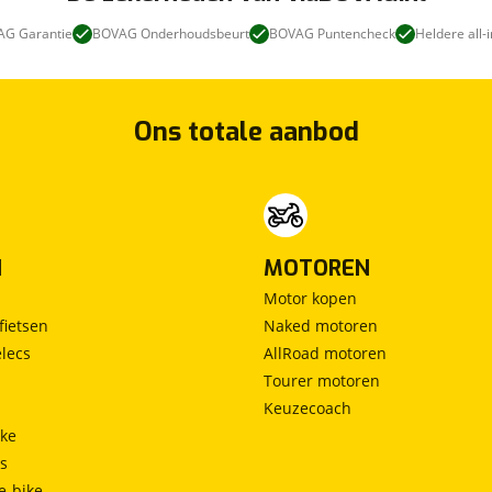
G Garantie
BOVAG Onderhoudsbeurt
BOVAG Puntencheck
Heldere all-i
Ons totale aanbod
N
MOTOREN
Motor kopen
fietsen
Naked motoren
lecs
AllRoad motoren
Tourer motoren
Keuzecoach
ke
ts
e-bike