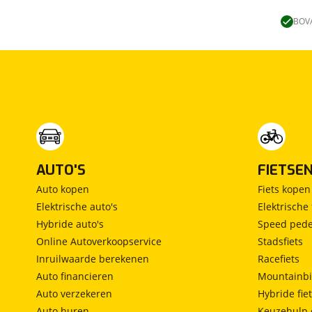
Lengtebed
(
0
)
Ronde zit
(
0
)
BOVA
Slaapbank
(
0
)
Standaardzit
(
0
)
Vast bed
(
0
)
Treinzit
(
0
)
Vrijstaand bed
(
0
)
Middendinette
(
0
)
AUTO'S
FIETSE
Auto kopen
Fiets kopen
Elektrische auto's
Elektrische 
Hybride auto's
Speed pede
Online Autoverkoopservice
Stadsfiets
Inruilwaarde berekenen
Racefiets
Auto financieren
Mountainbi
Auto verzekeren
Hybride fie
Auto huren
Keuzehulp 