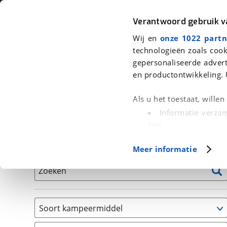
Auto
Fiets
Moto
Verantwoord gebruik 
Wij en
onze 1022 partn
<
Terug
|
Home
>
Kampeer
>
Kampeervoertuigen
technologieën zoals cook
gepersonaliseerde advert
We hebben 0 kampeervoertuigen v
en productontwikkeling. 
Alle occasions inclusief BOVAG Garantie, Onderhou
Als u het toestaat, wille
Informatie verzam
zijn
Uw apparaat id
Basisgegevens
Meer informatie
(fingerprinting)
Lees meer over hoe uw
Zoeken
detailgedeelte
in. U k
Cookieverklaring.
Soort kampeermiddel
Met cookies en vergelij
Caravan
Functionele cookies zorg
(
0
)