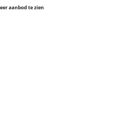
ruiken daarvoor
meer aanbod te zien
eme basis. Meer
lleen functionele
passen via de