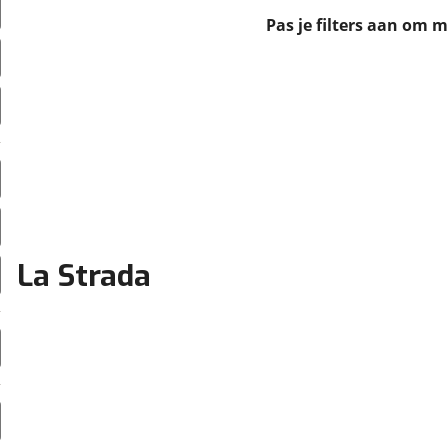
erbeteren. We tonen je graag relevante advertenties en geb
Pas je filters aan om 
ag op en buiten onze website volgt – uiteraard op anoni
laimer en privacyverklaring
. Als je weigert, plaatsen we a
che cookies. Je voorkeuren kun je later altijd aan
La Strada