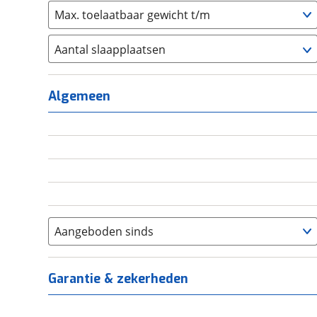
Max. toelaatbaar gewicht t/m
Aantal slaapplaatsen
1
(
0
)
2
(
0
)
Algemeen
3
(
0
)
4
(
0
)
5
(
0
)
6+
(
0
)
Aangeboden sinds
Garantie & zekerheden