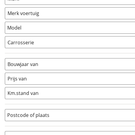
Caravan
(
0
)
Vouwwagen
(
0
)
Merk voertuig
Model
Carrosserie
Alkoof
(
1
)
Busmodel
(
3
)
Bouwjaar van
Caravan
(
0
)
Half-integraal
(
12
)
Prijs van
Integraal
(
22
)
Km.stand van
Opzetunit
(
0
)
Overig
(
5
)
Vouwwagen
(
0
)
Postcode of plaats