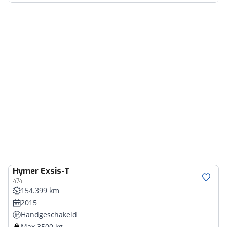
Hymer
Exsis-T
474
154.399 km
2015
Handgeschakeld
Max 3500 kg