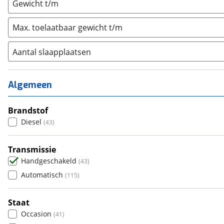
Gewicht t/m
Max. toelaatbaar gewicht t/m
Aantal slaapplaatsen
1
(
1
)
2
(
10
)
Algemeen
3
(
8
)
4
Brandstof
(
17
)
Diesel
(
43
)
5
(
2
)
6+
(
1
)
Transmissie
Handgeschakeld
(
43
)
Automatisch
(
115
)
Staat
Occasion
(
41
)