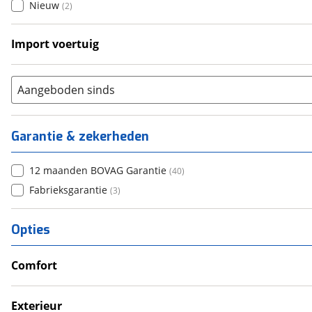
Nieuw
(
2
)
Import voertuig
Ja
(
1
)
Nee
(
4
)
Aangeboden sinds
Garantie & zekerheden
12 maanden BOVAG Garantie
(
40
)
Fabrieksgarantie
(
3
)
Opties
Comfort
Airco
Douche
Exterieur