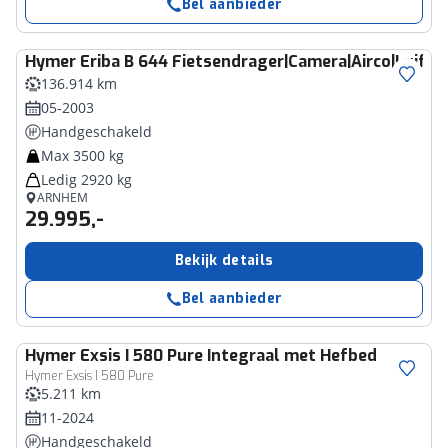
Bel aanbieder
Hymer
Eriba B 644 Fietsendrager|Camera|Airco|Luifel
136.914 km
05-2003
Handgeschakeld
Max 3500 kg
Ledig 2920 kg
ARNHEM
29.995,-
Bekijk details
Bel aanbieder
Hymer
Exsis I 580 Pure Integraal met Hefbed
Hymer Exsis I 580 Pure
5.211 km
11-2024
Handgeschakeld