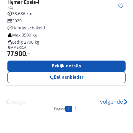
Hymer
Exsis-I
474
38.686 km
2020
Handgeschakeld
Max 3500 kg
Ledig 2700 kg
AMERICA
77.900,-
Bekijk details
Bel aanbieder
vorige
volgende
Pagina
1
2