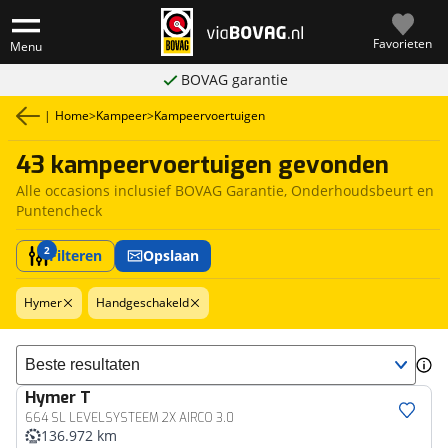
Favorieten
Menu
BOVAG garantie
|
Home
>
Kampeer
>
Kampeervoertuigen
43 kampeervoertuigen gevonden
Alle occasions inclusief BOVAG Garantie, Onderhoudsbeurt en
Puntencheck
2
Filteren
Opslaan
Hymer
Handgeschakeld
Sorteer resultaten
Hymer
T
664 SL LEVELSYSTEEM 2X AIRCO 3.0
136.972 km