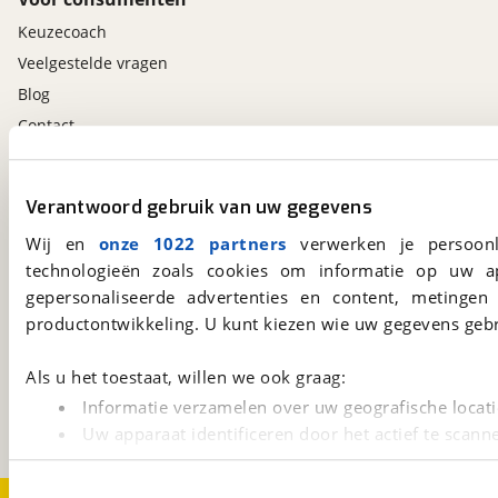
Keuzecoach
Veelgestelde vragen
Blog
Contact
viaBOVAG.nl app
Verantwoord gebruik van uw gegevens
Altijd het meest recente aanbod bij de hand.
Wij en
onze 1022 partners
verwerken je persoonl
Download 'm nu.
technologieën zoals cookies om informatie op uw a
gepersonaliseerde advertenties en content, metingen
productontwikkeling. U kunt kiezen wie uw gegevens gebr
viaBOVAG.nl
Kosterijland
15
Als u het toestaat, willen we ook graag:
3981 AJ
Bunnik
Informatie verzamelen over uw geografische locati
Een initiatief van
BOVAG
Uw apparaat identificeren door het actief te scann
Lees meer over hoe uw persoonlijke gegevens worden ve
U kunt uw toestemming op elk moment wijzigen of intrekk