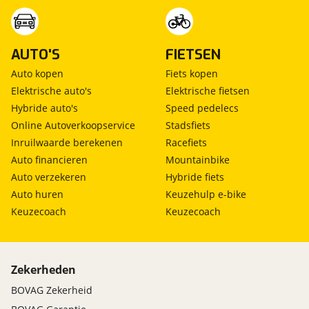
AUTO'S
FIETSEN
Auto kopen
Fiets kopen
Elektrische auto's
Elektrische fietsen
Hybride auto's
Speed pedelecs
Online Autoverkoopservice
Stadsfiets
Inruilwaarde berekenen
Racefiets
Auto financieren
Mountainbike
Auto verzekeren
Hybride fiets
Auto huren
Keuzehulp e-bike
Keuzecoach
Keuzecoach
Zekerheden
BOVAG Zekerheid