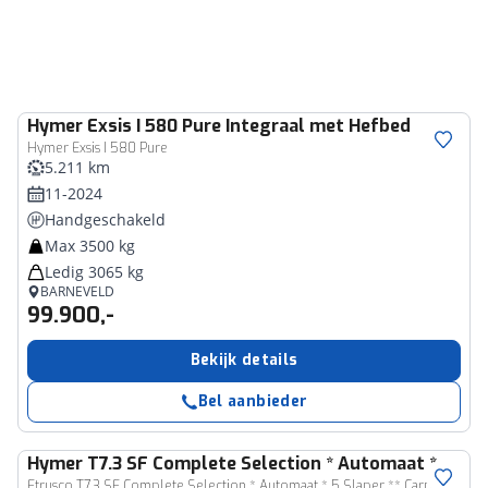
Hymer
Exsis I 580 Pure Integraal met Hefbed
Hymer Exsis I 580 Pure
5.211 km
11-2024
Handgeschakeld
Max 3500 kg
Ledig 3065 kg
BARNEVELD
99.900,-
Bekijk details
Bel aanbieder
Hymer
T7.3 SF Complete Selection * Automaat *
Etrusco T7.3 SF Complete Selection * Automaat * 5 Slaper ** Carplay ** Hefbed ** Lengte bedden **