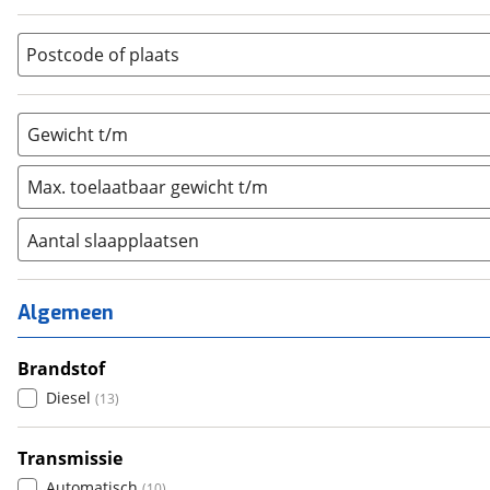
Overig
(
0
)
Vouwwagen
(
0
)
Postcode of plaats
Gewicht t/m
Max. toelaatbaar gewicht t/m
Aantal slaapplaatsen
1
(
1
)
2
(
2
)
Algemeen
3
(
3
)
4
Brandstof
(
4
)
5
Diesel
(
1
)
(
13
)
6+
(
0
)
Transmissie
Automatisch
(
10
)