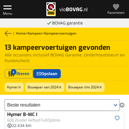
Favorieten
Menu
BOVAG garantie
|
Home
>
Kampeer
>
Kampeervoertuigen
13 kampeervoertuigen gevonden
Alle occasions inclusief BOVAG Garantie, Onderhoudsbeurt en
Puntencheck
3
Filteren
Opslaan
Hymer
Bouwjaar van 2024
Bouwjaar t/m 2024
Sorteer resultaten
Hymer
B-MC I
600 Zonder Hefbed FullOptions
22.634 km