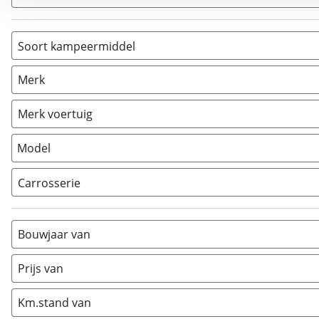
Soort kampeermiddel
Camper
(
13
)
Merk
Caravan
(
0
)
Vouwwagen
(
0
)
Merk voertuig
Model
Carrosserie
Alkoof
(
0
)
Busmodel
(
3
)
Bouwjaar van
Caravan
(
0
)
Half-integraal
(
6
)
Prijs van
Integraal
(
4
)
Km.stand van
Opzetunit
(
0
)