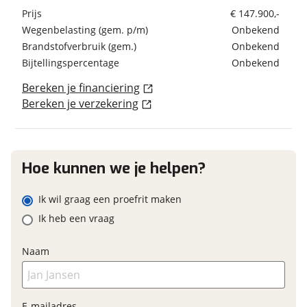
Dakluik
Verbruik en milieu
Prijs
€ 147.900,-
Dakluik groot
Schatting kilometerstand
Brandstof
Wegenbelasting (gem. p/m)
Diesel
Onbekend
Elektrische opstap
Brandstofverbruik (gem.)
Onbekend
Garage
Bijtellingspercentage
Onbekend
Hordeur
Eventuele bijzonderheden (optioneel)
Huishoudaccu
Bereken je financiering
Geschiedenis
Indirecte verlichting
Bereken je verzekering
Verduistering cabine
Voertuig heeft
Nee
schadeverleden
Keuken
Voormalig verhuurvoertuig
Nee
Hoe kunnen we je helpen?
Boiler
Foto's
Gascomfoor
Klik hier om foto's te uploaden
Ik wil graag een proefrit maken
Koelkast
(optioneel)
Financieel
Ik heb een vraag
Ladekast
JPG, PNG (max 10 foto's)
Prijs
€ 147.900,-
Naam
Onderstel/cabine
Inclusief BPM
Ja
Jouw contactgegevens
ABS
BTW/marge
BTW
Naam
Achteruitrijcamera
E-mailadres