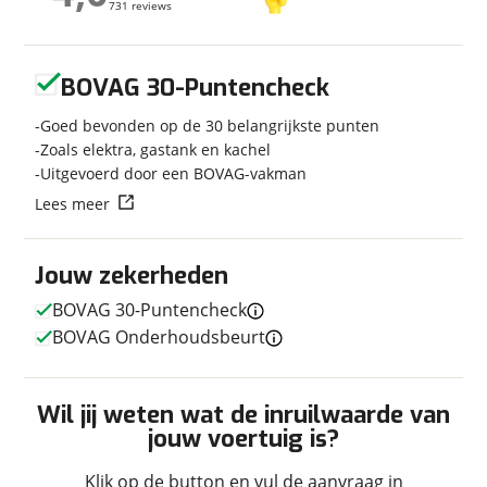
731 reviews
731 reviews
Modeljaar
2024
Carrosserievorm
Half-integraal
Geen reviews gevonden
Soort voertuig
Camper
BOVAG 30-Puntencheck
Nieuw of occasion
Nieuw
Goed bevonden op de 30 belangrijkste punten
Zoals elektra, gastank en kachel
Uitgevoerd door een BOVAG-vakman
Lees meer
Techniek
Transmissie
Automaat
Jouw zekerheden
Vermogen
170pk
BOVAG 30-Puntencheck
BOVAG Onderhoudsbeurt
Afmetingen en gewicht
Wil jij weten wat de inruilwaarde van
Breedte
2,32 m
jouw voertuig is?
Lengte
7,19 m
Klik op de button en vul de aanvraag in
Massa ledig voertuig
3.182 kg