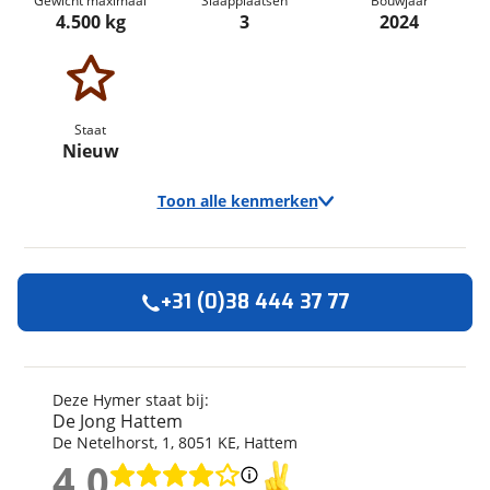
Gewicht maximaal
Slaapplaatsen
Bouwjaar
4.500 kg
3
2024
Staat
Nieuw
Toon alle kenmerken
+31 (0)38 444 37 77
Algemeen
Merk
Hymer
Automerk camper
Mercedes-Benz
Deze Hymer staat bij:
De Jong Hattem
Model
BMC-T WhiteLine
De Netelhorst
,
1
,
8051 KE
,
Hattem
Uitvoering
600
4,0
Bouwjaar
2024
4,0