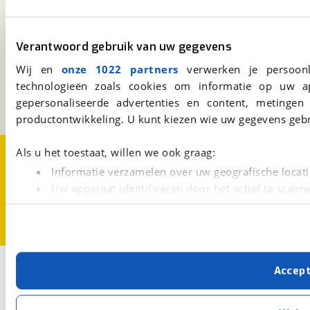
viaBOVAG.nl
Verantwoord gebruik van uw gegevens
Kosterijland
15
Wij en
onze 1022 partners
verwerken je persoonl
3981 AJ
Bunnik
technologieën zoals cookies om informatie op uw a
Een initiatief van
gepersonaliseerde advertenties en content, metingen
BOVAG
productontwikkeling. U kunt kiezen wie uw gegevens gebr
Over viaBOVAG.nl
Disclaimer- en Privacyverklaring
Als u het toestaat, willen we ook graag:
Cookievoorkeuren
Vacatures
Informatie verzamelen over uw geografische locati
Uw apparaat identificeren door het actief te scann
Lees meer over hoe uw persoonlijke gegevens worden ve
U kunt uw toestemming op elk moment wijzigen of intrekk
Met cookies en vergelijkbare technieken zorgen we voor 
Accep
cookies zorgen ervoor dat de website goed werkt. Ook g
verbeteren. We tonen je graag relevante advertenties e
buiten onze website volgt – uiteraard op anonie