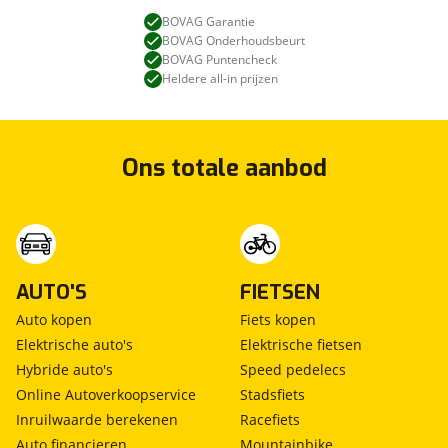
BOVAG Garantie
BOVAG Onderhoudsbeurt
BOVAG Puntencheck
Heldere all-in prijzen
Ons totale aanbod
AUTO'S
FIETSEN
Auto kopen
Fiets kopen
Elektrische auto's
Elektrische fietsen
Hybride auto's
Speed pedelecs
Online Autoverkoopservice
Stadsfiets
Inruilwaarde berekenen
Racefiets
Auto financieren
Mountainbike