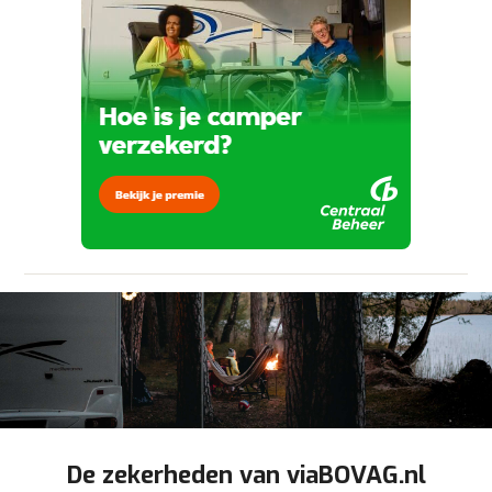
aanbieder te brengen. Lees hier meer over in
onze
privacyverklaring
.
Verstuur mijn vraag
viaBOVAG.nl verwerkt je persoonsgegevens
om je aanvraag zo goed mogelijk bij de
aanbieder te brengen. Lees hier meer over in
Stuur mijn bevinding door
onze
privacyverklaring
.
De zekerheden van viaBOVAG.nl