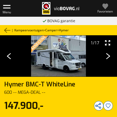
Favorieten
Menu
BOVAG garantie
|
Kampeervoertuigen
>
Camper
>
Hymer
1
/
17
Hymer
BMC-T WhiteLine
600 -- MEGA-DEAL --
147.900,-