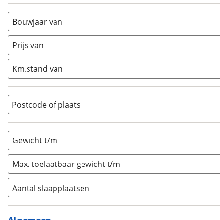
Alkoof
(
0
)
Busmodel
(
0
)
Bouwjaar van
Caravan
(
1
)
Half-integraal
(
0
)
Prijs van
Integraal
(
0
)
Km.stand van
Opzetunit
(
0
)
Overig
(
0
)
Vouwwagen
(
0
)
Postcode of plaats
Gewicht t/m
Max. toelaatbaar gewicht t/m
Aantal slaapplaatsen
1
(
0
)
2
(
0
)