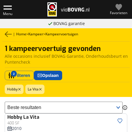
Favorieten
Menu
BOVAG garantie
|
Home
>
Kampeer
>
Kampeervoertuigen
1 kampeervoertuig gevonden
Alle occasions inclusief BOVAG Garantie, Onderhoudsbeurt en
Puntencheck
2
Filteren
Opslaan
Hobby
La Vita
Sorteer resultaten
Hobby
La Vita
400 SF
2010