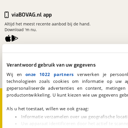
viaBOVAG.nl app
Altijd het meest recente aanbod bij de hand.
Download 'm nu.
viaBOVAG.nl
Kosterijland
15
3981 AJ
Bunnik
Verantwoord gebruik van uw gegevens
Een initiatief van
Wij en
onze 1022 partners
verwerken je persoonl
BOVAG
technologieën zoals cookies om informatie op uw a
gepersonaliseerde advertenties en content, metingen
Over viaBOVAG.nl
Disclaimer- en Privacyverklaring
productontwikkeling. U kunt kiezen wie uw gegevens gebr
Cookievoorkeuren
Vacatures
Als u het toestaat, willen we ook graag:
Informatie verzamelen over uw geografische locati
Uw apparaat identificeren door het actief te scann