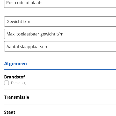
Postcode of plaats
Gewicht t/m
Max. toelaatbaar gewicht t/m
Aantal slaapplaatsen
1
(
0
)
2
(
3
)
Algemeen
3
(
15
)
4
Brandstof
(
51
)
Diesel
(
1
)
5
(
3
)
6+
(
5
)
Transmissie
Handgeschakeld
(
1
)
Staat