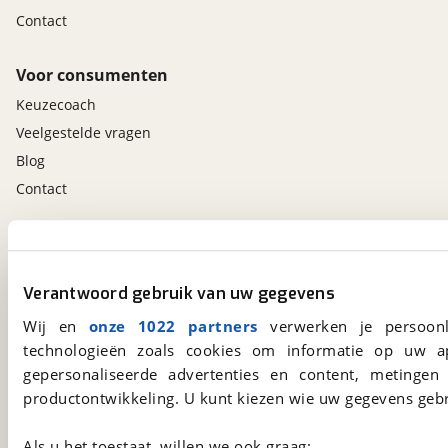
Contact
Voor consumenten
Keuzecoach
Veelgestelde vragen
Blog
Contact
viaBOVAG.nl app
Altijd het meest recente aanbod bij de hand.
Verantwoord gebruik van uw gegevens
Download 'm nu.
Wij en
onze 1022 partners
verwerken je persoonl
technologieën zoals cookies om informatie op uw a
gepersonaliseerde advertenties en content, metingen
viaBOVAG.nl
productontwikkeling. U kunt kiezen wie uw gegevens gebr
Kosterijland
15
3981 AJ
Bunnik
Als u het toestaat, willen we ook graag:
Een initiatief van