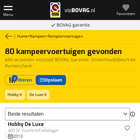
Favorieten
Menu
BOVAG garantie
|
Home
>
Kampeer
>
Kampeervoertuigen
80 kampeervoertuigen gevonden
Alle occasions inclusief BOVAG Garantie, Onderhoudsbeurt en
Puntencheck
2
Filteren
Opslaan
Hobby
De Luxe
Sorteer resultaten
Hobby
De Luxe
400 SF Voortent/Fietsdrager
2013