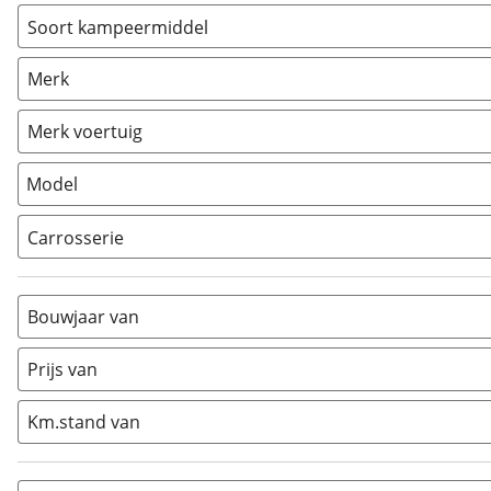
Soort kampeermiddel
Caravan
(
79
)
Merk
Camper
(
1
)
Vouwwagen
(
0
)
Merk voertuig
Model
Carrosserie
Alkoof
(
0
)
Busmodel
(
0
)
Bouwjaar van
Caravan
(
79
)
Half-integraal
(
1
)
Prijs van
Integraal
(
0
)
Km.stand van
Opzetunit
(
0
)
Overig
(
0
)
Vouwwagen
(
0
)