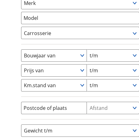
Merk
om de site continu te v
Camper
(
0
)
technologie die je gedr
Vouwwagen
(
0
)
Model
weten? Bekijk onze
disc
en beperkte analytis
Carrosserie
voorkeurenpagina
.
Alkoof
(
0
)
Busmodel
(
0
)
Bouwjaar van
t/m
Caravan
(
0
)
Half-integraal
(
0
)
Prijs van
t/m
Integraal
(
0
)
Km.stand van
t/m
Opzetunit
(
0
)
Overig
(
0
)
Vouwwagen
(
0
)
Postcode of plaats
Afstand
Gewicht t/m