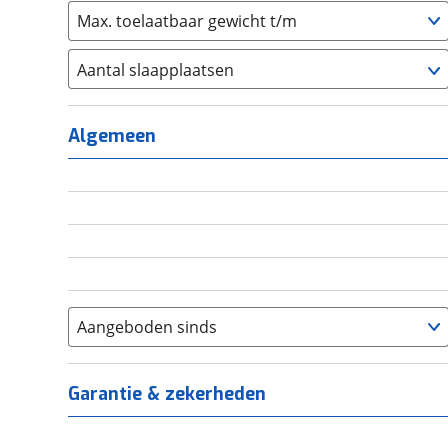
Max. toelaatbaar gewicht t/m
Aantal slaapplaatsen
1
(
0
)
2
(
0
)
Algemeen
3
(
0
)
4
(
0
)
5
(
0
)
6+
(
0
)
Aangeboden sinds
Garantie & zekerheden