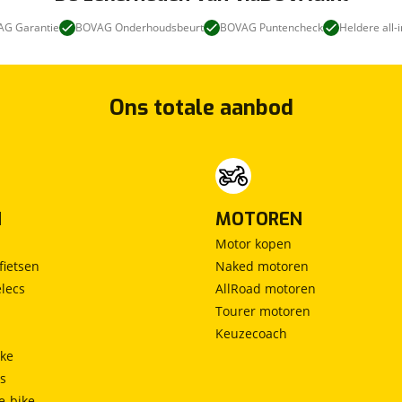
G Garantie
BOVAG Onderhoudsbeurt
BOVAG Puntencheck
Heldere all-i
Ons totale aanbod
N
MOTOREN
Motor kopen
fietsen
Naked motoren
lecs
AllRoad motoren
Tourer motoren
Keuzecoach
ke
ts
e-bike