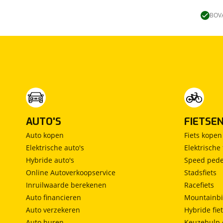
Lengtebed
(
0
)
Ronde zit
(
0
)
BOVA
Slaapbank
(
0
)
Standaardzit
(
0
)
Vast bed
(
0
)
Treinzit
(
0
)
Vrijstaand bed
(
0
)
Middendinette
(
0
)
AUTO'S
FIETSE
Auto kopen
Fiets kopen
Elektrische auto's
Elektrische 
Hybride auto's
Speed pede
Online Autoverkoopservice
Stadsfiets
Inruilwaarde berekenen
Racefiets
Auto financieren
Mountainbi
Auto verzekeren
Hybride fie
Auto huren
Keuzehulp 