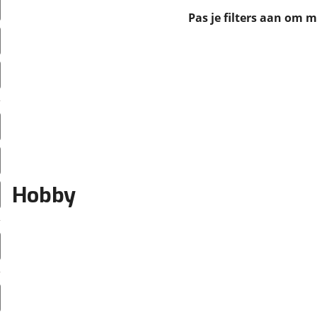
erbeteren. We tonen je graag relevante advertenties en geb
Pas je filters aan om 
ag op en buiten onze website volgt – uiteraard op anoni
laimer en privacyverklaring
. Als je weigert, plaatsen we a
che cookies. Je voorkeuren kun je later altijd aan
Hobby