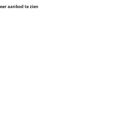
ruiken daarvoor
meer aanbod te zien
eme basis. Meer
lleen functionele
passen via de