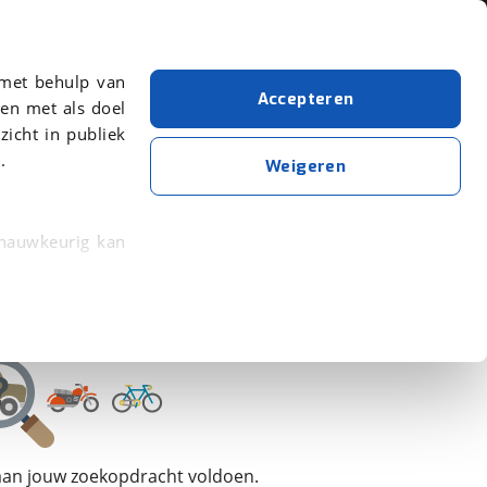
Over viaBOVAG.nl
 met behulp van
Accepteren
en met als doel
zicht in publiek
.
Hobby
Weigeren
Wis alle filters
Zoekopdracht opslaan
 nauwkeurig kan
 eigenschappen
rkeuren in het
trekken in de
lijke ervaring.
 aan jouw zoekopdracht voldoen.
ytische cookies