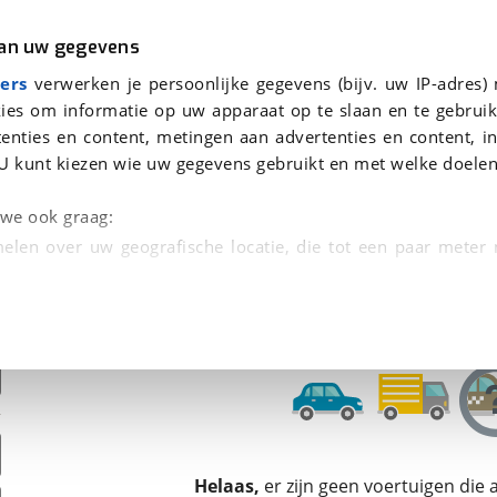
r
Kampeer
van uw gegevens
ers
verwerken je persoonlijke gegevens (bijv. uw IP-adres)
ies om informatie op uw apparaat op te slaan en te gebruik
enties en content, metingen aan advertenties en content, in
oor je gevonden
U kunt kiezen wie uw gegevens gebruikt en met welke doelen
dsbeurt en Puntencheck
n we ook graag:
elen over uw geografische locatie, die tot een paar meter
entificeren door het actief te scannen op specifieke
 persoonlijke gegevens worden verwerkt en stel uw voo
unt uw toestemming op elk moment wijzigen of in
kbare technieken zorgen we voor een betere en meer persoon
Helaas,
er zijn geen voertuigen die
en ervoor dat de website goed werkt. Ook gebruiken we anal