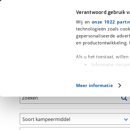
Auto
Fiets
Moto
Verantwoord gebruik 
Wij en
onze 1022 partn
<
Terug
|
Home
>
Kampeer
>
Kampeervoertuigen
technologieën zoals cook
gepersonaliseerde advert
We hebben 0 kampeervoertuigen v
en productontwikkeling. 
Alle occasions inclusief BOVAG Garantie, Onderhou
Als u het toestaat, wille
Informatie verzam
zijn
Uw apparaat id
Basisgegevens
Meer informatie
(fingerprinting)
Lees meer over hoe uw
Zoeken
detailgedeelte
in. U k
Cookieverklaring.
Soort kampeermiddel
Met cookies en vergelij
Caravan
Functionele cookies zorg
(
0
)