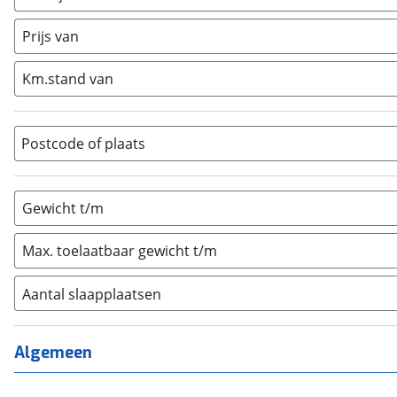
Caravan
(
1
)
Half-integraal
(
0
)
Prijs van
Integraal
(
0
)
Km.stand van
Opzetunit
(
0
)
Overig
(
0
)
Vouwwagen
(
0
)
Postcode of plaats
Gewicht t/m
Max. toelaatbaar gewicht t/m
Aantal slaapplaatsen
1
(
0
)
2
(
0
)
Algemeen
3
(
0
)
4
(
0
)