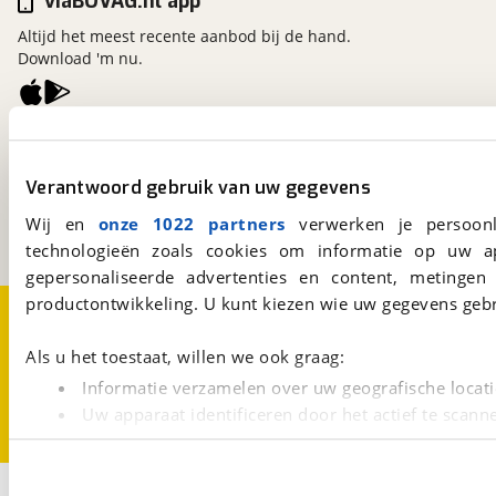
viaBOVAG.nl app
Altijd het meest recente aanbod bij de hand.
Download 'm nu.
viaBOVAG.nl
Kosterijland
15
Verantwoord gebruik van uw gegevens
3981 AJ
Bunnik
Een initiatief van
Wij en
onze 1022 partners
verwerken je persoonl
BOVAG
technologieën zoals cookies om informatie op uw a
gepersonaliseerde advertenties en content, metingen
productontwikkeling. U kunt kiezen wie uw gegevens gebr
Over viaBOVAG.nl
Disclaimer- en Privacyverklaring
Cookievoorkeuren
Vacatures
Als u het toestaat, willen we ook graag:
Informatie verzamelen over uw geografische locati
Uw apparaat identificeren door het actief te scann
Lees meer over hoe uw persoonlijke gegevens worden ve
U kunt uw toestemming op elk moment wijzigen of intrekk
2