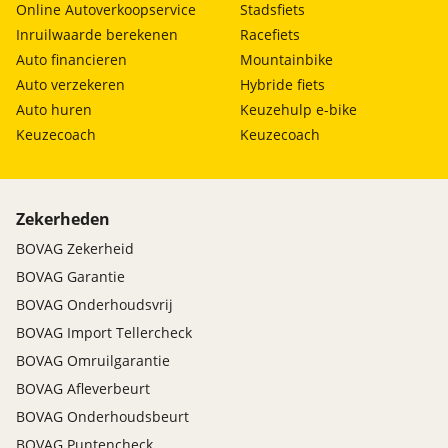
Online Autoverkoopservice
Stadsfiets
Inruilwaarde berekenen
Racefiets
Auto financieren
Mountainbike
Auto verzekeren
Hybride fiets
Auto huren
Keuzehulp e-bike
Keuzecoach
Keuzecoach
Zekerheden
BOVAG Zekerheid
BOVAG Garantie
BOVAG Onderhoudsvrij
BOVAG Import Tellercheck
BOVAG Omruilgarantie
BOVAG Afleverbeurt
BOVAG Onderhoudsbeurt
BOVAG Puntencheck