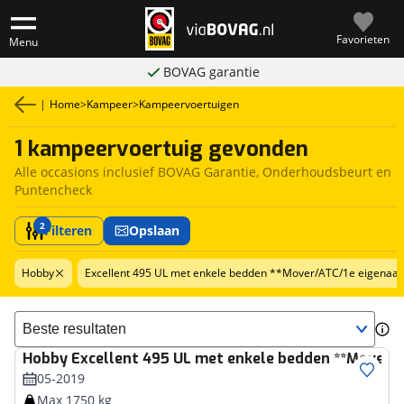
Favorieten
Menu
BOVAG garantie
|
Home
>
Kampeer
>
Kampeervoertuigen
1 kampeervoertuig gevonden
Alle occasions inclusief BOVAG Garantie, Onderhoudsbeurt en
Puntencheck
2
Filteren
Opslaan
Hobby
Excellent 495 UL met enkele bedden **Mover/ATC/1e eigenaar
Sorteer resultaten
Hobby
Excellent 495 UL met enkele bedden **Mover/A
05-2019
Max 1750 kg