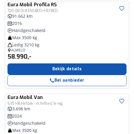
Eura Mobil
Profila RS
720 QB QUEENSBED+HEFBED
91.662 km
2016
Handgeschakeld
Max 3500 kg
Ledig 3210 kg
ALMELO
58.990,-
Bekijk details
Bel aanbieder
Eura Mobil
Van
635 HB Hefdak - el.hefbed 1e eig
3.698 km
2024
Handgeschakeld
Max 3500 kg