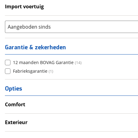
Import voertuig
Nee
(
1
)
Aangeboden sinds
Garantie & zekerheden
12 maanden BOVAG Garantie
(
14
)
Fabrieksgarantie
(
1
)
Opties
Comfort
Airco
Douche
Exterieur
Televisie
Dakluik
Verwarmde leefruimte
Fietsendrager