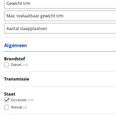
Gewicht t/m
Max. toelaatbaar gewicht t/m
Aantal slaapplaatsen
1
(
0
)
2
(
5
)
Algemeen
3
(
2
)
4
Brandstof
(
4
)
Diesel
(
15
)
5
(
0
)
6+
(
1
)
Transmissie
Handgeschakeld
(
9
)
Automatisch
(
6
)
Staat
Occasion
(
15
)
Nieuw
(
2
)