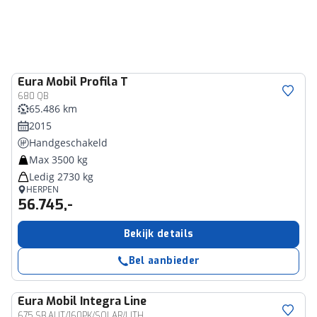
Eura Mobil
Profila T
680 QB
65.486 km
2015
Handgeschakeld
Max 3500 kg
Ledig 2730 kg
HERPEN
56.745,-
Bekijk details
Bel aanbieder
Eura Mobil
Integra Line
675 SB AUT/160PK/SOLAR/LITH