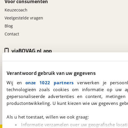
Voor consumenten
Keuzecoach
Veelgestelde vragen
Blog
Contact
viaBOVAG.nl app
Altijd het meest recente aanbod bij de hand.
Download 'm nu.
Verantwoord gebruik van uw gegevens
Wij en
onze 1022 partners
verwerken je persoonl
viaBOVAG.nl
technologieën zoals cookies om informatie op uw a
gepersonaliseerde advertenties en content, metingen
Kosterijland
15
3981 AJ
Bunnik
productontwikkeling. U kunt kiezen wie uw gegevens gebr
Een initiatief van
BOVAG
Als u het toestaat, willen we ook graag:
Informatie verzamelen over uw geografische locati