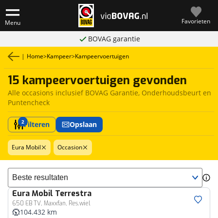
Favorieten
Menu
BOVAG garantie
|
Home
>
Kampeer
>
Kampeervoertuigen
15 kampeervoertuigen gevonden
Alle occasions inclusief BOVAG Garantie, Onderhoudsbeurt en
Puntencheck
2
Filteren
Opslaan
Eura Mobil
Occasion
Sorteer resultaten
Eura Mobil
Terrestra
650 EB TV, Maxxfan, Res.wiel
104.432 km