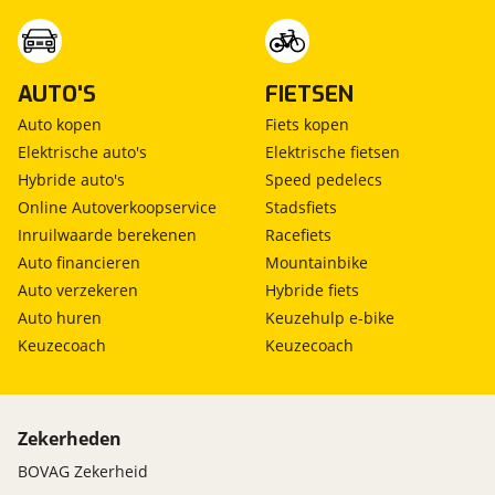
AUTO'S
FIETSEN
Auto kopen
Fiets kopen
Elektrische auto's
Elektrische fietsen
Hybride auto's
Speed pedelecs
Online Autoverkoopservice
Stadsfiets
Inruilwaarde berekenen
Racefiets
Auto financieren
Mountainbike
Auto verzekeren
Hybride fiets
Auto huren
Keuzehulp e-bike
Keuzecoach
Keuzecoach
Zekerheden
BOVAG Zekerheid