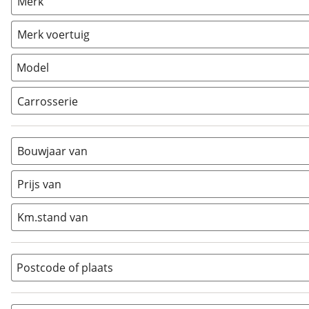
Merk
Caravan
(
0
)
Vouwwagen
(
0
)
Merk voertuig
Model
Carrosserie
Alkoof
(
1
)
Busmodel
(
2
)
Bouwjaar van
Caravan
(
0
)
Half-integraal
(
6
)
Prijs van
Integraal
(
1
)
Km.stand van
Opzetunit
(
0
)
Overig
(
4
)
Vouwwagen
(
0
)
Postcode of plaats