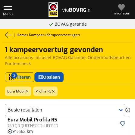
Favorieten
Menu
BOVAG garantie
|
Home
>
Kampeer
>
Kampeervoertuigen
1 kampeervoertuig gevonden
Alle occasions inclusief BOVAG Garantie, Onderhoudsbeurt en
Puntencheck
2
Filteren
Opslaan
Eura Mobil
Profila RS
Sorteer resultaten
Eura Mobil
Profila RS
720 QB QUEENSBED+HEFBED
91.662 km