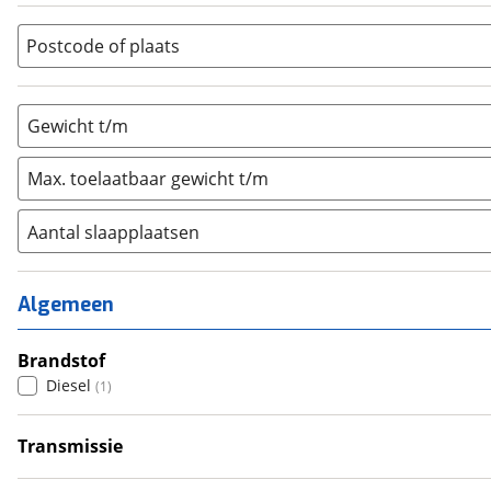
(
0
)
Vouwwagen
(
0
)
Postcode of plaats
Gewicht t/m
Max. toelaatbaar gewicht t/m
Aantal slaapplaatsen
1
(
0
)
2
(
0
)
Algemeen
3
(
0
)
4
Brandstof
(
1
)
Diesel
(
1
)
5
(
0
)
6+
(
0
)
Transmissie
Handgeschakeld
(
1
)