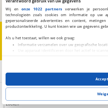
Verantwoord gebruik van uw gegevens
3981 AJ
Bunnik
Een initiatief van
Wij en
onze 1022 partners
verwerken je persoonl
BOVAG
technologieën zoals cookies om informatie op uw a
gepersonaliseerde advertenties en content, metingen
productontwikkeling. U kunt kiezen wie uw gegevens gebr
Over viaBOVAG.nl
Disclaimer- en Privacyverklaring
Cookievoorkeuren
Vacatures
Als u het toestaat, willen we ook graag:
Informatie verzamelen over uw geografische locati
Uw apparaat identificeren door het actief te scann
Lees meer over hoe uw persoonlijke gegevens worden ve
U kunt uw toestemming op elk moment wijzigen of intrekk
2
Opslaan
Met cookies en vergelijkbare technieken zorgen we voor 
Eura Mobil
Profila RS
Accep
cookies zorgen ervoor dat de website goed werkt. Ook g
verbeteren. We tonen je graag relevante advertenties e
Basisgegevens
buiten onze website volgt – uiteraard op anonie
Weig
privacyverklaring
. Als je weigert, plaatsen we alleen f
kun je later altijd aanpassen via de
voorkeurenpagina
.
Zoeken