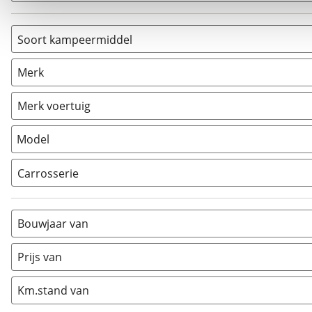
Soort kampeermiddel
Camper
(
1
)
Merk
Caravan
(
0
)
Vouwwagen
(
0
)
Merk voertuig
Model
Carrosserie
Alkoof
(
0
)
Busmodel
(
0
)
Bouwjaar van
Caravan
(
0
)
Half-integraal
(
1
)
Prijs van
Integraal
(
0
)
Km.stand van
Opzetunit
(
0
)
Overig