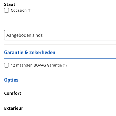
Staat
Occasion
(
1
)
Aangeboden sinds
Garantie & zekerheden
12 maanden BOVAG Garantie
(
1
)
Opties
Comfort
Douche
Verwarmde leefruimte
Exterieur
Wasruimte met toilet
Dakluik