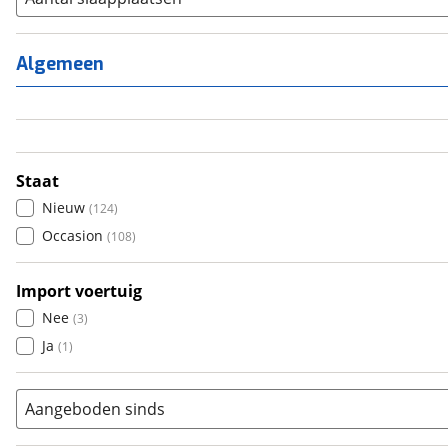
1
(
0
)
2
(
36
)
Algemeen
3
(
140
)
4
(
45
)
5
(
2
)
6+
(
0
)
Staat
Nieuw
(
124
)
Occasion
(
108
)
Import voertuig
Nee
(
3
)
Ja
(
1
)
Aangeboden sinds