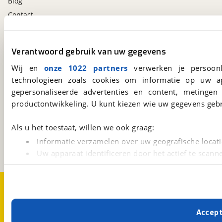
Blog
Contact
viaBOVAG.nl app
Verantwoord gebruik van uw gegevens
Altijd het meest recente aanbod bij de hand.
Wij en
onze 1022 partners
verwerken je persoonl
Download 'm nu.
technologieën zoals cookies om informatie op uw a
gepersonaliseerde advertenties en content, metingen
productontwikkeling. U kunt kiezen wie uw gegevens gebr
viaBOVAG.nl
Kosterijland
15
Als u het toestaat, willen we ook graag:
3981 AJ
Bunnik
Informatie verzamelen over uw geografische locati
Een initiatief van
BOVAG
Uw apparaat identificeren door het actief te scann
Lees meer over hoe uw persoonlijke gegevens worden ve
U kunt uw toestemming op elk moment wijzigen of intrekk
Over viaBOVAG.nl
Disclaimer- en Privacyverklaring
Cookievoorkeuren
Vacatures
Met cookies en vergelijkbare technieken zorgen we voor 
Accep
cookies zorgen ervoor dat de website goed werkt. Ook g