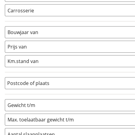
Carrosserie
Alkoof
(
0
)
Busmodel
(
0
)
Bouwjaar van
Caravan
(
232
)
Half-integraal
(
0
)
Prijs van
Integraal
(
0
)
Km.stand van
Opzetunit
(
0
)
Overig
(
0
)
Vouwwagen
(
0
)
Postcode of plaats
Gewicht t/m
Max. toelaatbaar gewicht t/m
Aantal slaapplaatsen