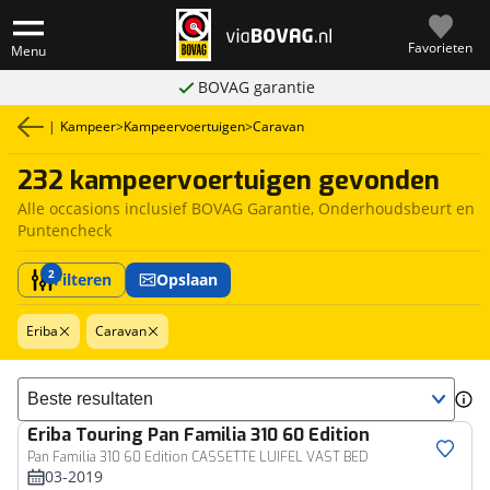
Favorieten
Menu
BOVAG garantie
|
Kampeer
>
Kampeervoertuigen
>
Caravan
232 kampeervoertuigen gevonden
Alle occasions inclusief BOVAG Garantie, Onderhoudsbeurt en
Puntencheck
2
Filteren
Opslaan
Eriba
Caravan
Sorteer resultaten
Eriba
Touring Pan Familia 310 60 Edition
Pan Familia 310 60 Edition CASSETTE LUIFEL VAST BED
03-2019