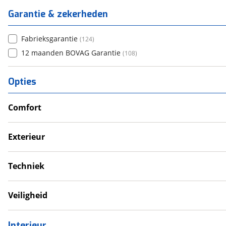
Garantie & zekerheden
Fabrieksgarantie
(
124
)
12 maanden BOVAG Garantie
(
108
)
Opties
Comfort
Douche
Televisie
Exterieur
Verwarmde leefruimte
Dakluik
Wasruimte met toilet
Fietsendrager
Techniek
Luifel
Eigen accu
Schotel
Omvormer
Veiligheid
Voortent
Schoonwatertank
Koolmonoxidemelder
Zonnepanelen
Rookmelder
Interieur