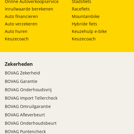
Online Autoverkoopservice
Stadsfiets
Inruilwaarde berekenen
Racefiets
Auto financieren
Mountainbike
Auto verzekeren
Hybride fiets
Auto huren
Keuzehulp e-bike
Keuzecoach
Keuzecoach
Zekerheden
BOVAG Zekerheid
BOVAG Garantie
BOVAG Onderhoudsvrij
BOVAG Import Tellercheck
BOVAG Omruilgarantie
BOVAG Afleverbeurt
BOVAG Onderhoudsbeurt
BOVAG Puntencheck