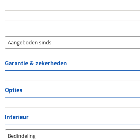
5
(
0
)
6+
(
0
)
Aangeboden sinds
Garantie & zekerheden
Opties
Interieur
Bedindeling