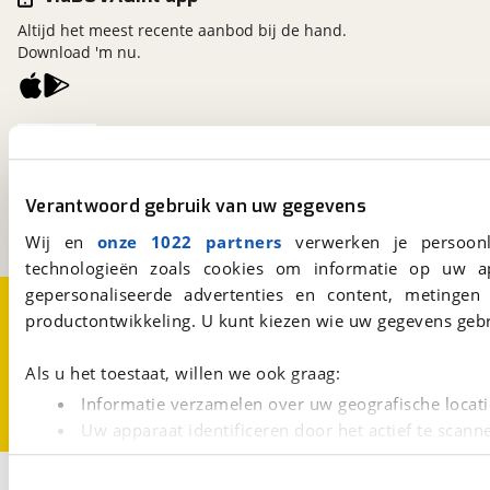
Altijd het meest recente aanbod bij de hand.
Download 'm nu.
viaBOVAG.nl
Kosterijland
15
3981 AJ
Bunnik
Verantwoord gebruik van uw gegevens
Een initiatief van
BOVAG
Wij en
onze 1022 partners
verwerken je persoonl
technologieën zoals cookies om informatie op uw a
gepersonaliseerde advertenties en content, metingen
Over viaBOVAG.nl
Disclaimer- en Privacyverklaring
productontwikkeling. U kunt kiezen wie uw gegevens gebr
Cookievoorkeuren
Vacatures
Als u het toestaat, willen we ook graag:
Informatie verzamelen over uw geografische locati
Uw apparaat identificeren door het actief te scann
Lees meer over hoe uw persoonlijke gegevens worden ve
1
U kunt uw toestemming op elk moment wijzigen of intrekk
Opslaan