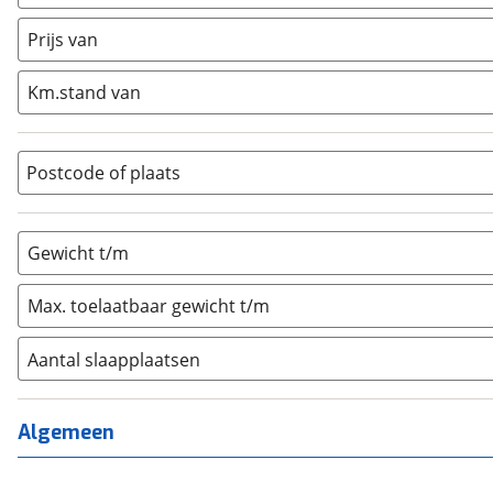
Caravan
(
0
)
Half-integraal
(
0
)
Prijs van
Integraal
(
0
)
Km.stand van
Opzetunit
(
0
)
Overig
(
0
)
Vouwwagen
(
0
)
Postcode of plaats
Gewicht t/m
Max. toelaatbaar gewicht t/m
Aantal slaapplaatsen
1
(
0
)
2
(
0
)
Algemeen
3
(
0
)
4
(
0
)