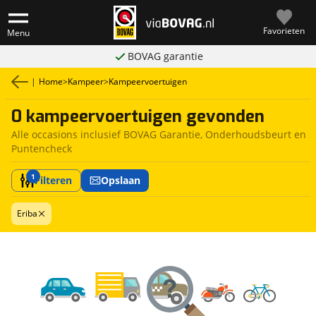
Favorieten
Menu
BOVAG garantie
|
Home
>
Kampeer
>
Kampeervoertuigen
0 kampeervoertuigen gevonden
Alle occasions inclusief BOVAG Garantie, Onderhoudsbeurt en
Puntencheck
1
Filteren
Opslaan
Eriba