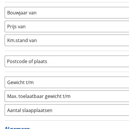
Alkoof
(
0
)
Busmodel
(
0
)
Bouwjaar van
Caravan
(
1
)
Half-integraal
(
0
)
Prijs van
Integraal
(
0
)
Km.stand van
Opzetunit
(
0
)
Overig
(
0
)
Vouwwagen
(
0
)
Postcode of plaats
Gewicht t/m
Max. toelaatbaar gewicht t/m
Aantal slaapplaatsen
1
(
0
)
2
(
0
)