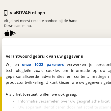
viaBOVAG.nl app
Altijd het meest recente aanbod bij de hand.
Download 'm nu.
viaBOVAG.nl
Kosterijland
15
3981 AJ
Bunnik
Verantwoord gebruik van uw gegevens
Een initiatief van
Wij en
onze 1022 partners
verwerken je persoonl
BOVAG
technologieën zoals cookies om informatie op uw a
gepersonaliseerde advertenties en content, metingen
Over viaBOVAG.nl
Disclaimer- en Privacyverklaring
productontwikkeling. U kunt kiezen wie uw gegevens gebr
Cookievoorkeuren
Vacatures
Als u het toestaat, willen we ook graag:
Informatie verzamelen over uw geografische locati
Uw apparaat identificeren door het actief te scann