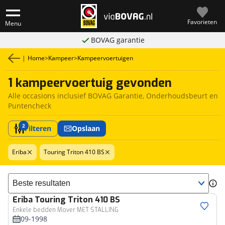
Favorieten
Menu
BOVAG garantie
|
Home
>
Kampeer
>
Kampeervoertuigen
1 kampeervoertuig gevonden
Alle occasions inclusief BOVAG Garantie, Onderhoudsbeurt en
Puntencheck
2
Filteren
Opslaan
Eriba
Touring Triton 410 BS
Sorteer resultaten
Eriba
Touring Triton 410 BS
Enkele bedden Mover MET STALLING
09-1998