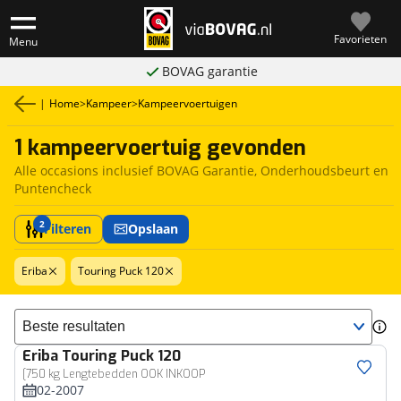
Favorieten
Menu
BOVAG garantie
|
Home
>
Kampeer
>
Kampeervoertuigen
1 kampeervoertuig gevonden
Alle occasions inclusief BOVAG Garantie, Onderhoudsbeurt en
Puntencheck
2
Filteren
Opslaan
Eriba
Touring Puck 120
Sorteer resultaten
Eriba
Touring Puck 120
[750 kg Lengtebedden OOK INKOOP
02-2007