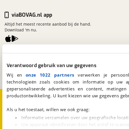
viaBOVAG.nl app
Altijd het meest recente aanbod bij de hand.
Download 'm nu.
viaBOVAG.nl
Kosterijland
15
3981 AJ
Bunnik
Verantwoord gebruik van uw gegevens
Een initiatief van
Wij en
onze 1022 partners
verwerken je persoonl
BOVAG
technologieën zoals cookies om informatie op uw a
gepersonaliseerde advertenties en content, metingen
Over viaBOVAG.nl
Disclaimer- en Privacyverklaring
productontwikkeling. U kunt kiezen wie uw gegevens gebr
Cookievoorkeuren
Vacatures
Als u het toestaat, willen we ook graag:
Informatie verzamelen over uw geografische locati
Uw apparaat identificeren door het actief te scann