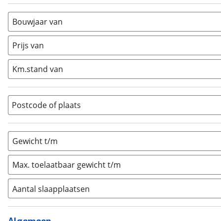
Alkoof
(
0
)
Busmodel
(
0
)
Bouwjaar van
Caravan
(
1
)
Half-integraal
(
0
)
Prijs van
Integraal
(
0
)
Km.stand van
Opzetunit
(
0
)
Overig
(
0
)
Vouwwagen
(
0
)
Postcode of plaats
Gewicht t/m
Max. toelaatbaar gewicht t/m
Aantal slaapplaatsen
1
(
0
)
2
(
1
)