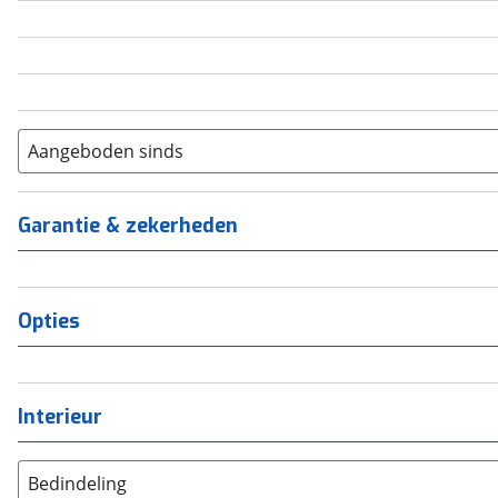
5
(
0
)
6+
(
0
)
Aangeboden sinds
Garantie & zekerheden
Opties
Interieur
Bedindeling