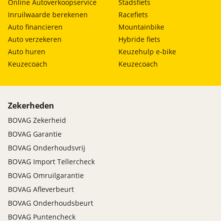
Online Autoverkoopservice
Stadsfiets
Inruilwaarde berekenen
Racefiets
Auto financieren
Mountainbike
Auto verzekeren
Hybride fiets
Auto huren
Keuzehulp e-bike
Keuzecoach
Keuzecoach
Zekerheden
BOVAG Zekerheid
BOVAG Garantie
BOVAG Onderhoudsvrij
BOVAG Import Tellercheck
BOVAG Omruilgarantie
BOVAG Afleverbeurt
BOVAG Onderhoudsbeurt
BOVAG Puntencheck