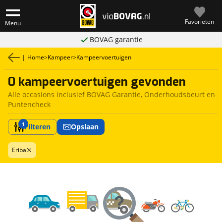
Favorieten
Menu
BOVAG garantie
|
Home
>
Kampeer
>
Kampeervoertuigen
0 kampeervoertuigen gevonden
Alle occasions inclusief BOVAG Garantie, Onderhoudsbeurt en
Puntencheck
1
Filteren
Opslaan
Eriba