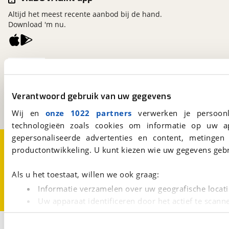
Altijd het meest recente aanbod bij de hand.
Download 'm nu.
viaBOVAG.nl
Kosterijland
15
3981 AJ
Bunnik
Verantwoord gebruik van uw gegevens
Een initiatief van
BOVAG
Wij en
onze 1022 partners
verwerken je persoonl
technologieën zoals cookies om informatie op uw a
gepersonaliseerde advertenties en content, metingen
Over viaBOVAG.nl
Disclaimer- en Privacyverklaring
productontwikkeling. U kunt kiezen wie uw gegevens gebr
Cookievoorkeuren
Vacatures
Als u het toestaat, willen we ook graag:
Informatie verzamelen over uw geografische locati
Uw apparaat identificeren door het actief te scann
Lees meer over hoe uw persoonlijke gegevens worden ve
1
U kunt uw toestemming op elk moment wijzigen of intrekk
Opslaan