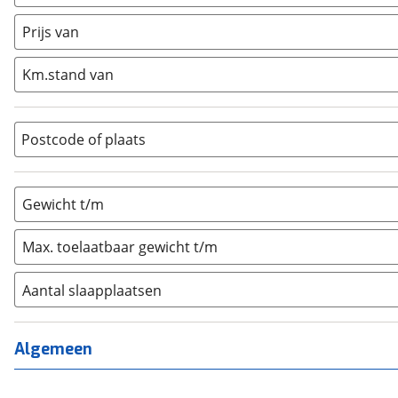
Caravan
(
0
)
Half-integraal
(
0
)
Prijs van
Integraal
(
0
)
Km.stand van
Opzetunit
(
0
)
Overig
(
0
)
Vouwwagen
(
0
)
Postcode of plaats
Gewicht t/m
Max. toelaatbaar gewicht t/m
Aantal slaapplaatsen
1
(
0
)
2
(
0
)
Algemeen
3
(
0
)
4
(
0
)