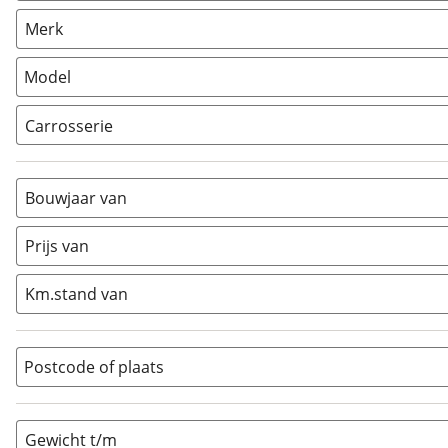
Camper
(
1
)
Merk
Caravan
(
0
)
Vouwwagen
(
0
)
Model
Carrosserie
Alkoof
(
0
)
Busmodel
(
0
)
Bouwjaar van
Caravan
(
0
)
Half-integraal
(
1
)
Prijs van
Integraal
(
0
)
Km.stand van
Opzetunit
(
0
)
Overig
(
0
)
Vouwwagen
(
0
)
Postcode of plaats
Gewicht t/m