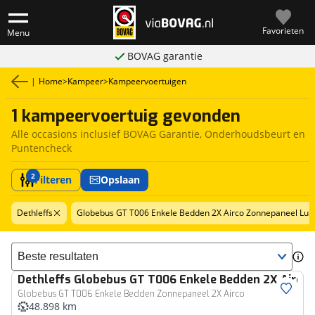
Favorieten
Menu
BOVAG garantie
|
Home
>
Kampeer
>
Kampeervoertuigen
1 kampeervoertuig gevonden
Alle occasions inclusief BOVAG Garantie, Onderhoudsbeurt en
Puntencheck
2
Filteren
Opslaan
Dethleffs
Globebus GT T006 Enkele Bedden 2X Airco Zonnepaneel Luife
Sorteer resultaten
Dethleffs
Globebus GT T006 Enkele Bedden 2X Airco 
Globebus GT T006 Enkele Bedden Zonnepaneel 2X Airco
48.898 km