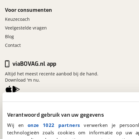
Voor consumenten
Keuzecoach
Veelgestelde vragen
Blog
Contact
viaBOVAG.nl app
Altijd het meest recente aanbod bij de hand.
Download 'm nu.
viaBOVAG.nl
Kosterijland
15
Verantwoord gebruik van uw gegevens
3981 AJ
Bunnik
Wij en
onze 1022 partners
verwerken je persoonl
Een initiatief van
BOVAG
technologieën zoals cookies om informatie op uw a