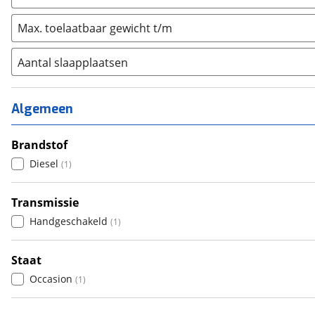
Max. toelaatbaar gewicht t/m
Aantal slaapplaatsen
1
(
0
)
2
(
0
)
Algemeen
3
(
0
)
4
Brandstof
(
0
)
5
Diesel
(
0
)
(
1
)
6+
(
0
)
Transmissie
Handgeschakeld
(
1
)
Staat
Occasion
(
1
)