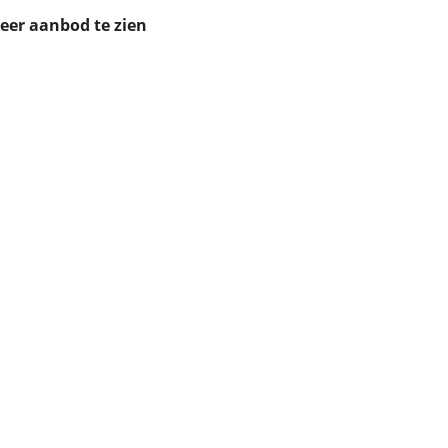
ruiken daarvoor
meer aanbod te zien
eme basis. Meer
lleen functionele
passen via de