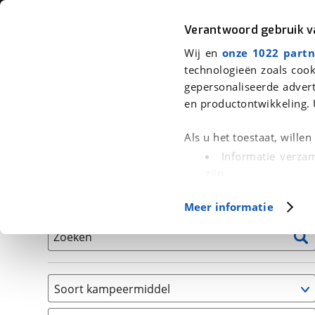
Auto
Fiets
Moto
Verantwoord gebruik 
Wij en
onze 1022 partn
<
Terug
|
Home
>
Kampeer
>
Kampeervoertuigen
technologieën zoals cook
gepersonaliseerde advert
We hebben 0 kampeervoertuigen v
en productontwikkeling. 
Alle occasions inclusief BOVAG Garantie, Onderhou
Als u het toestaat, wille
Informatie verzam
zijn
Uw apparaat id
Basisgegevens
Meer informatie
(fingerprinting)
Lees meer over hoe uw
Zoeken
detailgedeelte
in. U k
Cookieverklaring.
Soort kampeermiddel
Met cookies en vergelij
Caravan
Functionele cookies zorg
(
0
)