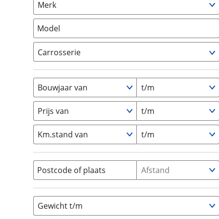
Merk
om de site continu te v
Camper
(
0
)
technologie die je gedr
Vouwwagen
(
0
)
Model
weten? Bekijk onze
disc
en beperkte analytis
Carrosserie
voorkeurenpagina
.
Alkoof
(
0
)
Busmodel
(
0
)
Bouwjaar van
t/m
Caravan
(
0
)
Half-integraal
(
0
)
Prijs van
t/m
Integraal
(
0
)
Km.stand van
t/m
Opzetunit
(
0
)
Overig
(
0
)
Vouwwagen
(
0
)
Postcode of plaats
Afstand
Gewicht t/m