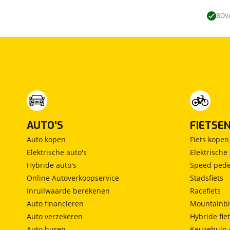
Lengtebed
(
0
)
Ronde zit
(
0
)
BOVA
Slaapbank
(
0
)
Standaardzit
(
0
)
Vast bed
(
0
)
Treinzit
(
0
)
Vrijstaand bed
(
0
)
Middendinette
(
0
)
AUTO'S
FIETSE
Auto kopen
Fiets kopen
Elektrische auto's
Elektrische 
Hybride auto's
Speed pede
Online Autoverkoopservice
Stadsfiets
Inruilwaarde berekenen
Racefiets
Auto financieren
Mountainbi
Auto verzekeren
Hybride fie
Auto huren
Keuzehulp 