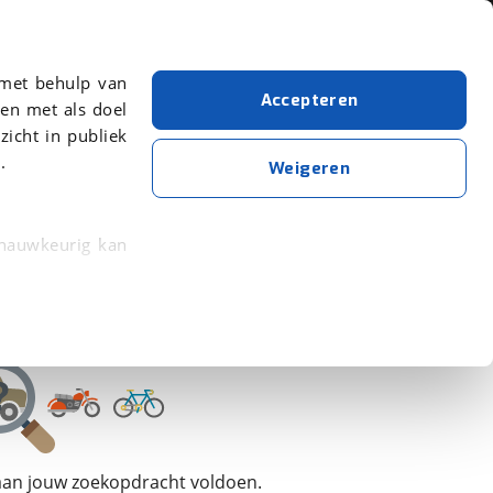
Over viaBOVAG.nl
 met behulp van
Accepteren
en met als doel
zicht in publiek
.
Dethleffs
Weigeren
Wis alle filters
Zoekopdracht opslaan
 nauwkeurig kan
 eigenschappen
rkeuren in het
trekken in de
lijke ervaring.
 aan jouw zoekopdracht voldoen.
ytische cookies