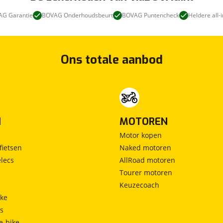
G Garantie
BOVAG Onderhoudsbeurt
BOVAG Puntencheck
Heldere all-i
Ons totale aanbod
N
MOTOREN
Motor kopen
fietsen
Naked motoren
lecs
AllRoad motoren
Tourer motoren
Keuzecoach
ke
ts
e-bike