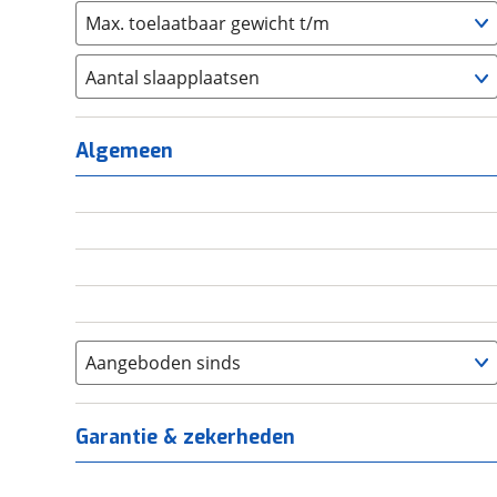
Max. toelaatbaar gewicht t/m
Aantal slaapplaatsen
1
(
0
)
2
(
0
)
Algemeen
3
(
0
)
4
(
0
)
5
(
0
)
6+
(
0
)
Aangeboden sinds
Garantie & zekerheden