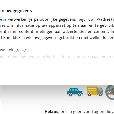
r
Kampeer
van uw gegevens
ers
verwerken je persoonlijke gegevens (bijv. uw IP-adres)
ies om informatie op uw apparaat op te slaan en te gebruik
enties en content, metingen aan advertenties en content, in
oor je gevonden
U kunt kiezen wie uw gegevens gebruikt en met welke doelen
dsbeurt en Puntencheck
n we ook graag:
elen over uw geografische locatie, die tot een paar meter
entificeren door het actief te scannen op specifieke
 persoonlijke gegevens worden verwerkt en stel uw voo
unt uw toestemming op elk moment wijzigen of in
kbare technieken zorgen we voor een betere en meer persoon
Helaas,
er zijn geen voertuigen die
en ervoor dat de website goed werkt. Ook gebruiken we anal