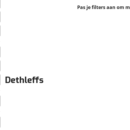
erbeteren. We tonen je graag relevante advertenties en geb
Pas je filters aan om 
ag op en buiten onze website volgt – uiteraard op anoni
laimer en privacyverklaring
. Als je weigert, plaatsen we a
che cookies. Je voorkeuren kun je later altijd aan
Dethleffs